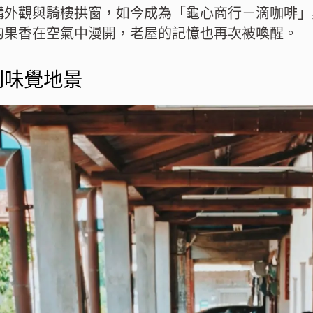
構外觀與騎樓拱窗，如今成為「龜心商行－滴咖啡」
的果香在空氣中漫開，老屋的記憶也再次被喚醒。
到味覺地景