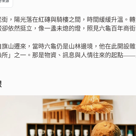
偏好來源
老街，陽光落在紅磚與騎樓之間，時間緩緩升溫。轉
駁卻依然挺立，像一盞未熄的燈，照見六龜百年商街
自旗山遷來，當時六龜仍是山林邊境，他在此開設雜
換所」之一。那是物資、訊息與人情往來的起點——
線