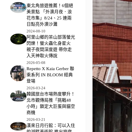
東北角旅遊推薦！6個絕
美景點 「外澳月夜．浪
花市集」8/24、25 連兩
日點亮外澳沙灘
2024-08-10
阿里山鄉的茶山部落螢光
閃爍！螢火蟲化身星火
親子夜間深度遊 帶你走
入天神取火傳說
2026-05-08
Repetto X Kaia Gerber 聯
乘系列 IN BLOOM 經典
登場
2026-03-24
韓國旅台市場熱度攀升！
北市觀傳局推「挑戰48
小時」鎖定大巨蛋與貓空
商機
2026-03-21
漢來日月行館：可以入住
的湖畔美術館 推出旅宿