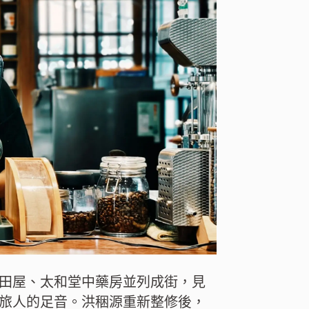
田屋、太和堂中藥房並列成街，見
旅人的足音。洪稇源重新整修後，