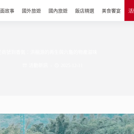
面故事
國外旅遊
國內旅遊
飯店精選
美食饗宴
活
從商號到香氣：洪稇源的再生與六龜的物產滋味
活動新訊
2025-12-11