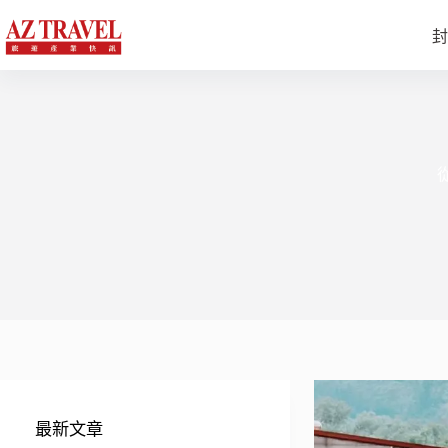
跳
至
封
主
要
內
容
最新文章