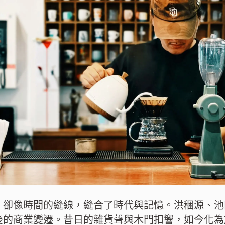
，卻像時間的縫線，縫合了時代與記憶。洪稇源、池
後的商業變遷。昔日的雜貨聲與木門扣響，如今化為