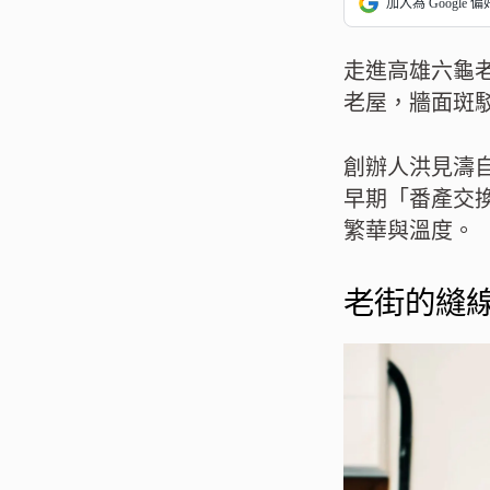
加入為 Google 
走進高雄六龜
老屋，牆面斑
創辦人洪見濤
早期「番產交
繁華與溫度。
老街的縫