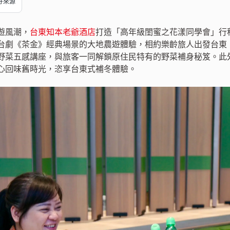
偏好來源
遊風潮，
台東知本老爺酒店
打造「高年級閨蜜之花漾同學會」行
台劇《茶金》經典場景的大地農遊體驗，相約樂齡旅人出發台東
野菜五感講座，與旅客一同解鎖原住民特有的野菜補身秘笈。此
心回味舊時光，恣享台東式補冬體驗。