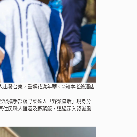
人出發台東，重返花漾年華。©知本老爺酒店
老爺攜手部落野菜達人「野菜皇后」現身分
原住民職人雞酒及野菜飯，透過深入認識風