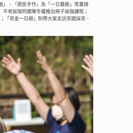
動」、「原民手作」及「一日農遊」等重磅
」不老瑜珈阿嬤陳冬蓮推出椅子瑜珈課程；
記憶；「茶金一日遊」則帶大家走訪茶園採茶、