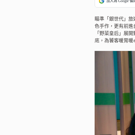
加入為 Google 
瞄準「銀世代」旅
色手作，更有前進
「野菜皇后」展開
底，為饕客暖胃暖