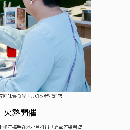
客回味舊食光。©知本老爺酒店
」火熱開催
上半年攜手在地小農推出「夏雪芒果農遊