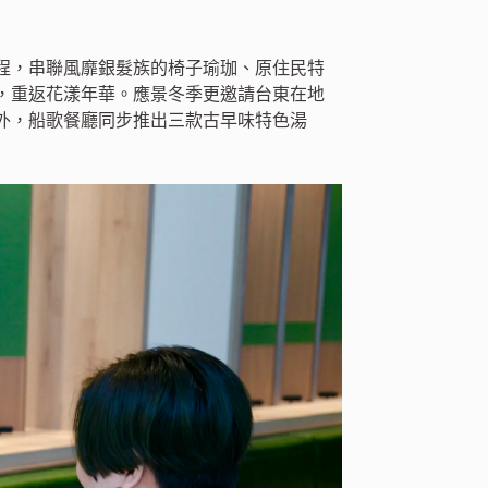
程，串聯風靡銀髮族的椅子瑜珈、原住民特
，重返花漾年華。應景冬季更邀請台東在地
外，船歌餐廳同步推出三款古早味特色湯