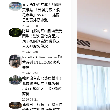
東北角旅遊推薦！6個絕
美景點 「外澳月夜．浪
花市集」8/24、25 連兩
日點亮外澳沙灘
2024-08-10
阿里山鄉的茶山部落螢光
閃爍！螢火蟲化身星火
親子夜間深度遊 帶你走
入天神取火傳說
2026-05-08
Repetto X Kaia Gerber 聯
乘系列 IN BLOOM 經典
登場
2026-03-24
韓國旅台市場熱度攀升！
北市觀傳局推「挑戰48
小時」鎖定大巨蛋與貓空
商機
2026-03-21
漢來日月行館：可以入住
的湖畔美術館 推出旅宿