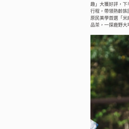
趣」大獲好評，下
行程，帶領熟齡族
原民美學首選「米麻
品茶，一探鹿野大