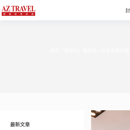
跳
至
封
主
要
內
容
鎖定「銀世代」旅遊熱，知本老爺打造
最新文章