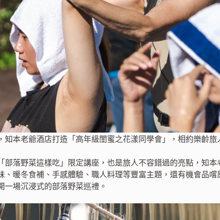
，知本老爺酒店打造「高年級閨蜜之花漾同學會」，相約樂齡旅
「部落野菜這樣吃」限定講座，也是旅人不容錯過的亮點，知本
味、暖冬食補、手感體驗、職人料理等豐富主題，還有機會品嚐
開一場沉浸式的部落野菜巡禮。