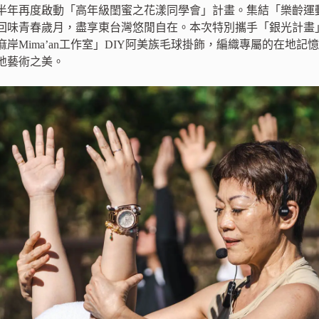
半年再度啟動「高年級閨蜜之花漾同學會」計畫。集結「樂齡運
回味青春歲月，盡享東台灣悠閒自在。本次特別攜手「銀光計畫
岸Mima’an工作室」DIY阿美族毛球掛飾，編織專屬的在地
地藝術之美。