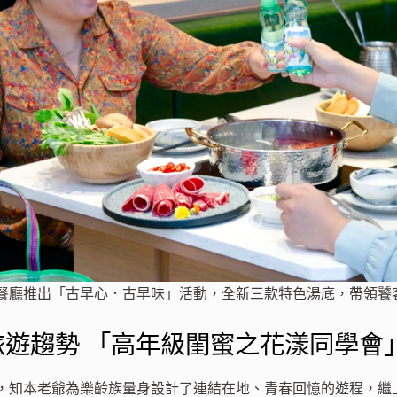
餐廳推出「古早心．古早味」活動，全新三款特色湯底，帶領饕
旅遊趨勢 「高年級閨蜜之花漾同學會
，知本老爺為樂齡族量身設計了連結在地、青春回憶的遊程，繼