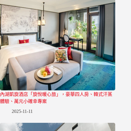
內湖凱旋酒店「旋悅暖心旅」，豪華四人房、韓式汗蒸
體驗、萬元小確幸專案
2025-11-11