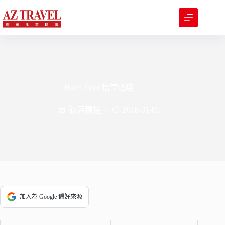
跳
至
主
要
內
容
Hotel Éclat 怡亨酒店
飯店精選
2018-01-05
加入為 Google 偏好來源