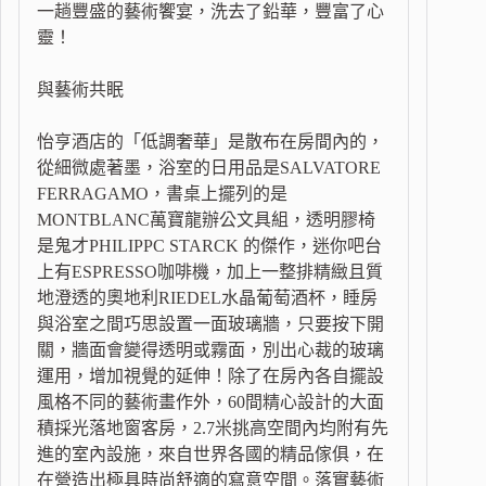
一趟豐盛的藝術饗宴，洗去了鉛華，豐富了心
靈！
與藝術共眠
怡亨酒店的「低調奢華」是散布在房間內的，
從細微處著墨，浴室的日用品是SALVATORE
FERRAGAMO，書桌上擺列的是
MONTBLANC萬寶龍辦公文具組，透明膠椅
是鬼才PHILIPPC STARCK 的傑作，迷你吧台
上有ESPRESSO咖啡機，加上一整排精緻且質
地澄透的奧地利RIEDEL水晶葡萄酒杯，睡房
與浴室之間巧思設置一面玻璃牆，只要按下開
關，牆面會變得透明或霧面，別出心裁的玻璃
運用，增加視覺的延伸！除了在房內各自擺設
風格不同的藝術畫作外，60間精心設計的大面
積採光落地窗客房，2.7米挑高空間內均附有先
進的室內設施，來自世界各國的精品傢俱，在
在營造出極具時尚舒適的寫意空間。落實藝術