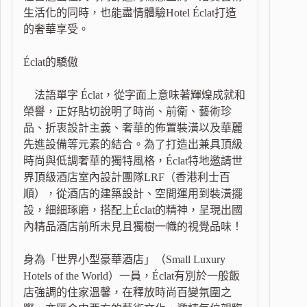
生活化的同時，也能盡情體驗Hotel Éclat打造
的奢華享受。
Éclat的驕傲
法語單字 Éclat，從字面上意味著輝煌成就和
榮譽，正好貼切說明了時尚、前衛、藝術珍
品、折衷設計主義、奢華的佈置裝潢以及華麗
先進設備等元素的結合。為了打造出兼具頂級
時尚與低調奢華的獨特風格，Éclat特地邀請世
界頂級酒店室內設計團隊LRF（香港利士百
順），從酒店的建築設計、空間運用到裝潢擺
設，細細琢磨，搭配上Éclat的精神，呈現出國
內精品酒店前所未見且獨樹一幟的視覺品味！
身為「世界小型豪華酒店」（Small Luxury
Hotels of the World）一員，Éclat有別於一般飯
店強調的住家溫馨，在釋放時尚百變氛圍之