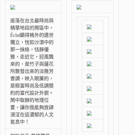
座落在台北最時尚與
精華地段的鬧區中，
Éclat顯得格外的遺世
獨立，恍如沙漠中的
那一抹綠，恬靜優
雅，走近它，迎風飄
來的，是竹子與蓮花
所散發出來的淡雅芳
香調，映入眼簾的，
是極富時尚及低調簡
約的當代設計外貌。
鬧中取靜的地理位
置，讓你我能夠放肆
浸淫在這濃郁的人文
氣息中！