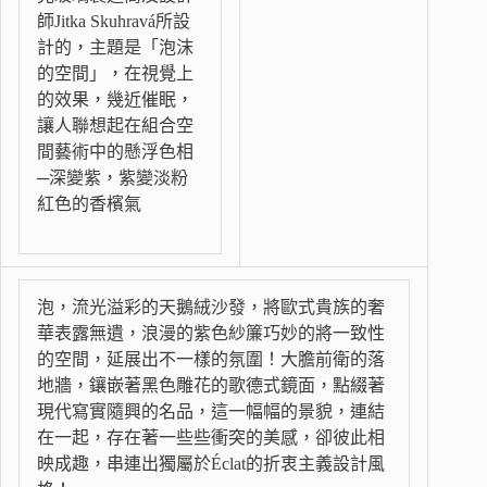
師Jitka Skuhravá所設
計的，主題是「泡沫
的空間」，在視覺上
的效果，幾近催眠，
讓人聯想起在組合空
間藝術中的懸浮色相
─深變紫，紫變淡粉
紅色的香檳氣
泡，流光溢彩的天鵝絨沙發，將歐式貴族的奢
華表露無遺，浪漫的紫色紗簾巧妙的將一致性
的空間，延展出不一樣的氛圍！大膽前衛的落
地牆，鑲嵌著黑色雕花的歌德式鏡面，點綴著
現代寫實隨興的名品，這一幅幅的景貌，連結
在一起，存在著一些些衝突的美感，卻彼此相
映成趣，串連出獨屬於Éclat的折衷主義設計風