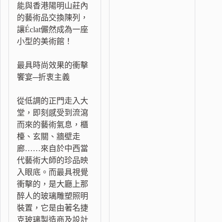
能與香港陽明山莊內
的藝術品交換陳列，
讓Éclat儼然成為一座
小型的美術館！
最具時尚效果的衝擊
饗宴─折衷主義
從低調的正門走入大
堂，即刻感受到流瀉
而來的藝術氣息，櫃
檯、玄關、牆壁走
廊……來自於中西當
代藝術大師的珍品映
入眼底。而最具視覺
衝擊的，是大廳上那
醉人的玻璃雕塑照明
裝置，它是由著名捷
克玻璃製造商及設計