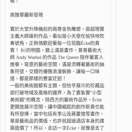
格！
高雅華麗新發現
置於大堂升降機前的兩尊金色雕塑，是超現實
主義大師達利作品，看似是小天使在愉快地吹
奏號角，正熱情歡迎著每一位蒞臨Éclat的貴
賓！ B1的明園，牆上滿是畫作，普普藝術大
師 Andy Warhol 的作品 The Queen 陪伴著客人
進餐。寫意的藝術空間，滿是流轉著藝術的抽
象符號，交錯的優雅浪漫裝飾，讓每一口味
道，都是那樣的豐富迂迴！
一般的美術館都有主題，但怡亨展示的珍藏品
卻打破地域及風格的疆界，為了要紮實”小型
美術館”的概念，除西方的藝術作品外，Éclat
更開放展示空間，讓中國崛起的創作新貴也能
有所發揮，當中包括有李山及蔣叢憶等畫作，
單是藝術品的價值，也許就超過酒店本身的建
築造價了！所以，走訪一次Éclat，就像是去了