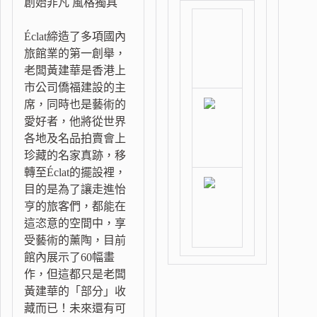
創始非凡 風格獨具
Éclat締造了多項國內
旅館業的第一創舉，
老闆黃建華是香港上
市公司僑福建設的主
席，同時也是藝術的
愛好者，他將從世界
各地及名品拍賣會上
珍藏的名家真跡，移
轉至Éclat的擺設裡，
目的是為了讓走進怡
亨的旅客們，都能在
這恣意的空間中，享
受藝術的薰陶，目前
館內展示了60幅畫
作，但這都只是老闆
黃建華的「部分」收
藏而已！未來還有可