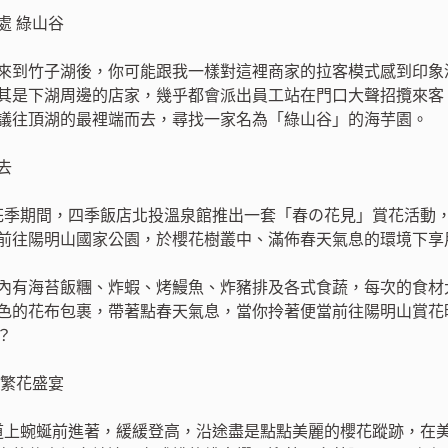
處 綠山谷
來到竹子湖後，你可能跟我一樣對這裡商家的拉客模式感到印象
其是下湖周邊的店家，幾乎都會派出員工站在門口大聲招攬來客
議往頂湖的最裡端而去，尋找一家名為「綠山谷」的海芋園。
去
花季期間，四季飯店北投溫泉館推出一套「春の花見」賞花活動
前往陽明山國家公園，於櫻花樹叢中、滿佈春天氣息的環境下享
內有海苔飯糰、炸蝦、烤鰻魚、炸豬排及各式食蔬，每次的食材
色的花布包裹，帶著點春天氣息，當你拎著便當前往陽明山賞花
？
利繁花盛宴
線道上蜿蜒前進著，緩緩登高，沿途盡是點點美麗的櫻花蹤跡，在