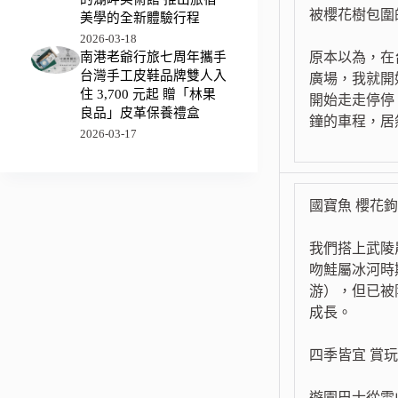
被櫻花樹包圍
美學的全新體驗行程
2026-03-18
原本以為，在
南港老爺行旅七周年攜手
台灣手工皮鞋品牌雙人入
廣場，我就開
住 3,700 元起 贈「林果
開始走走停停
良品」皮革保養禮盒
鐘的車程，居
2026-03-17
國寶魚 櫻花
我們搭上武陵
吻鮭屬冰河時
游），但已被
成長。
四季皆宜 賞
遊園巴士從雪