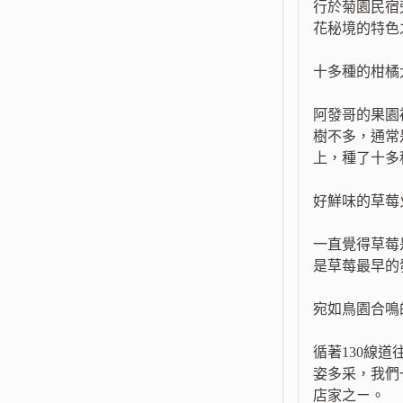
行於菊園民宿
花秘境的特色
十多種的柑橘
阿發哥的果園
樹不多，通常
上，種了十多
好鮮味的草莓
一直覺得草莓
是草莓最早的
宛如鳥園合鳴
循著130線
姿多采，我們
店家之ㄧ。