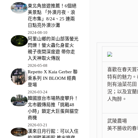
東北角旅遊推薦！6個絕
美景點 「外澳月夜．浪
花市集」8/24、25 連兩
日點亮外澳沙灘
2024-08-10
阿里山鄉的茶山部落螢光
閃爍！螢火蟲化身星火
親子夜間深度遊 帶你走
入天神取火傳說
2026-05-08
喜歡在春天賞
Repetto X Kaia Gerber 聯
特有的魅力。
乘系列 IN BLOOM 經典
則有油菜花田
登場
況；以及宜蘭
2026-03-24
韓國旅台市場熱度攀升！
人陶醉。
北市觀傳局推「挑戰48
小時」鎖定大巨蛋與貓空
商機
武陵農場
2026-03-21
美不勝收的春
漢來日月行館：可以入住
的湖畔美術館 推出旅宿