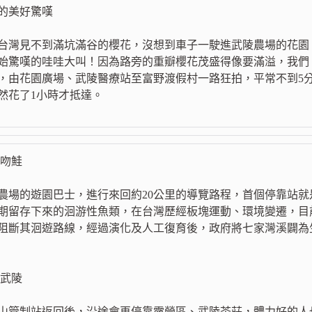
的美好驚嘆
台灣見不到滿坑滿谷的櫻花，沒想到車子一駛進武陵農場的花園
始驚嘆的哇哇大叫！因為路旁的重瓣櫻花茂盛得像要滿溢，我們
，由花園廣場、武陵醫療站至富野渡假村一路狂拍，平常不到5
然花了1小時才抵達。
鉤吻鮭
農場的遊園巴士，進行來回約20公里的導覽路程，首個停靠站
期留存下來的洄游性魚類，在台灣歷經板塊運動、環境變遷，目
阻斷其洄遊路線，經過演化及人工復育後，政府將七家灣溪闢為
玩武陵
山管制站返回後，沿途會再停靠露營區、武陵茶莊，體力好的人