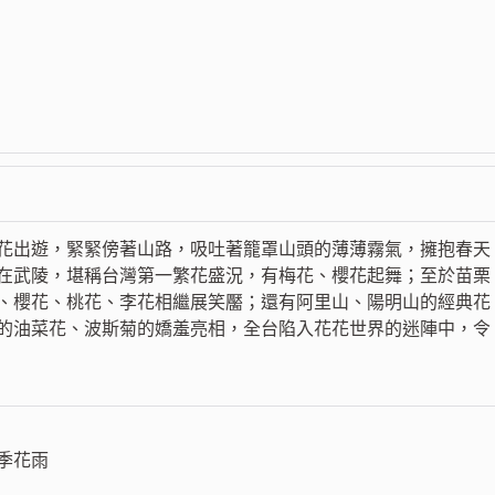
花出遊，緊緊傍著山路，吸吐著籠罩山頭的薄薄霧氣，擁抱春天
在武陵，堪稱台灣第一繁花盛況，有梅花、櫻花起舞；至於苗栗
、櫻花、桃花、李花相繼展笑靨；還有阿里山、陽明山的經典花
的油菜花、波斯菊的嬌羞亮相，全台陷入花花世界的迷陣中，令
季花雨