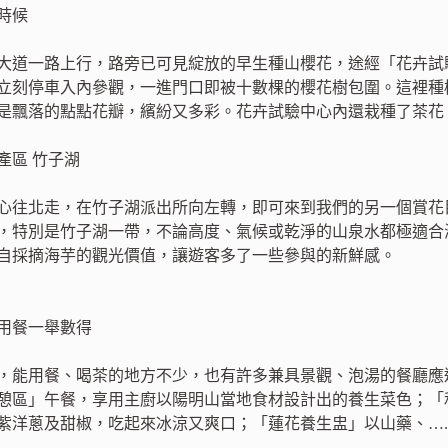
時候
大道一路上行，路旁已可見綻放的早生種山櫻花，途經「花卉試
立刻停車入內參觀，一進門口即被十數棵的櫻花樹包圍。這裡種
是飄落的點點花瓣，繽紛又多彩。花卉試驗中心內還栽種了茶花
產區 竹子湖
心往北走，在竹子湖派出所向左轉，即可來到我們的另一個賞花
，特別是竹子湖一帶，不論高度、氣候或乾淨的山泉水都極適合
自採摘海芋的觀光價值，讓遊客多了一些參與的新鮮感。
用餐一舉數得
，能用餐、喝茶的地方不少，也有許多兼具景觀、泡湯的餐廳應
憩區」午餐，享用主廚以陽明山當地食材設計出的養生菜色；「
紫洋蔥及甜椒，吃起來冰涼又爽口；「蓮花養生盅」以山藥、….