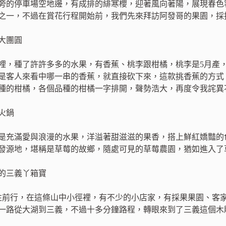
旁的停車場空地邊，有成排的緋寒櫻，迎著風向著陽，展現春色
之一，不過在賞花行程開始前，我們先來拜訪阿發哥的果園，採
大團圓
裡，種了許許多多的水果，有香蕉、桃李跟柑橘，桃李是5月產
是客人來看中哪一串的香蕉，就直接砍下來，這款挑香蕉的方式
種的柑橘，各個品種的柑橘一字排開，聲勢浩大，再度令我詫異
火鍋
是充滿愛與浪漫的水果，洋溢著甜滋滋的果香，搭上鮮紅嬌豔的
發源地，堪稱是草莓的故鄉，隨處可見的草莓農園，猶如進入了
的三義丫箱寶
道往前行，在這條山中小徑裡，有不少的小店家，有採果果園、客
一路從大湖到三義，不過十多分鐘路程，轉眼來到了三義這個木