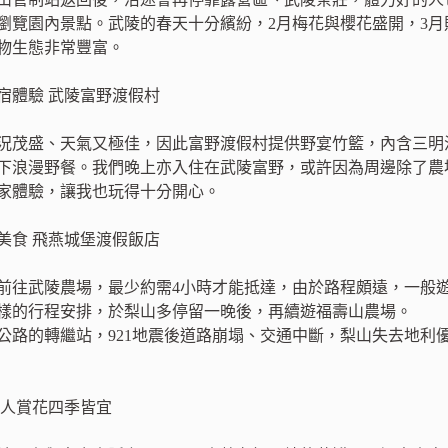
瀏覽園內景點。武陵的春天十分繽紛，2月梅花與櫻花盛開，3月
物生態非常豐富。
宿體驗 武陵富野渡假村
況茂盛、天氣又極佳，因此富野渡假村提供野宴竹籃，內含三明
下浪漫野餐。我們晚上亦入住在武陵富野，或許因為周邊除了農
家體驗，讓我也玩得十分開心。
美食 飛燕城堡渡假飯店
前往武陵農場，最少約需4小時才能抵達，由於路程頗遠，一般遊
樣的行程安排，於梨山多停留一晚後，再續遊福壽山農場。
公路的轉繼站，921地震後道路崩塌、交通中斷，梨山失去地利
迷人賞花四季皆宜