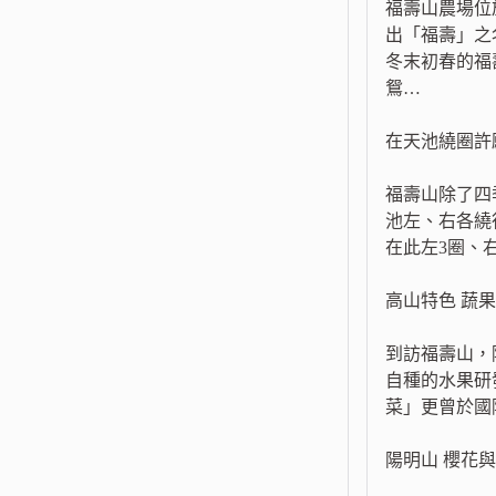
福壽山農場位
出「福壽」之
冬末初春的福
鴛…
在天池繞圈許
福壽山除了四
池左、右各繞
在此左3圈、
高山特色 蔬
到訪福壽山，
自種的水果研
菜」更曾於國
陽明山 櫻花