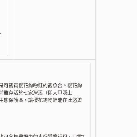
分
就是可觀賞櫻花鉤吻鮭的觀魚台。櫻花鉤
前雖存活於七家灣溪（即大甲溪上
生態保護區，讓櫻花鉤吻鮭能在此悠遊
也可參加農場內的步行導覽行程，只需2