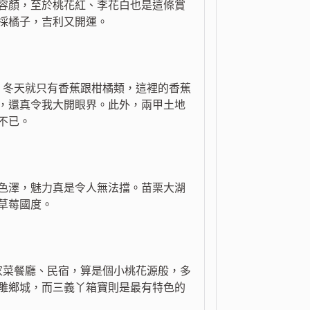
容顏，至於桃花紅、李花白也是這條賞
採橘子，吉利又開運。
，冬天就只有香蕉跟柑橘類，這裡的香蕉
，還真令我大開眼界。此外，兩甲土地
不已。
色澤，魅力真是令人無法擋。苗栗大湖
草莓國度。
家菜餐廳、民宿，算是個小桃花源般，多
雕鄉城，而三義丫箱寶則是最有特色的