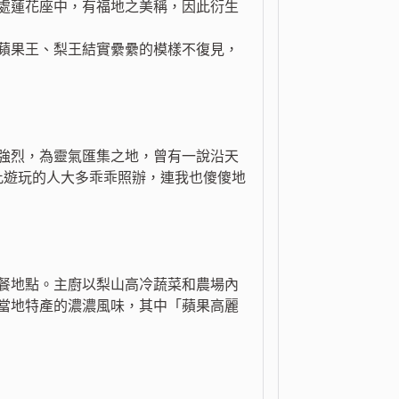
處蓮花座中，有福地之美稱，因此衍生
蘋果王、梨王結實纍纍的模樣不復見，
強烈，為靈氣匯集之地，曾有一說沿天
此遊玩的人大多乖乖照辦，連我也傻傻地
餐地點。主廚以梨山高冷蔬菜和農場內
當地特產的濃濃風味，其中「蘋果高麗