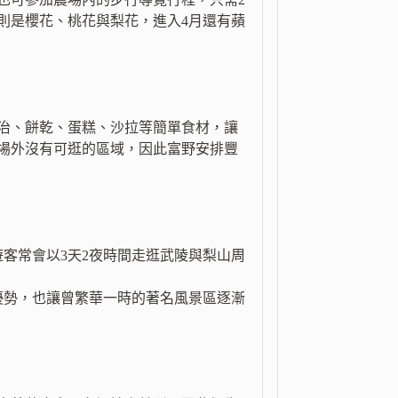
則是櫻花、桃花與梨花，進入4月還有蘋
治、餅乾、蛋糕、沙拉等簡單食材，讓
場外沒有可逛的區域，因此富野安排豐
客常會以3天2夜時間走逛武陵與梨山周
優勢，也讓曾繁華一時的著名風景區逐漸