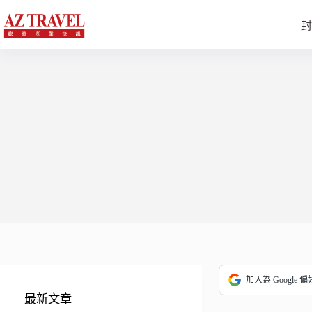
跳
至
封
主
要
內
容
加入為 Google 
最新文章