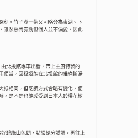
深刻。竹子湖一帶又可略分為東湖、下
，雖然熱鬧有勁但個人並不偏愛，因此
，由北投館專車出發，帶上主廚特製的
用便當，回程還能在北投館的維納斯湯
大抵相同，但烹調方式會略有變化，便
時，是不是也能感受到日本人於櫻花樹
美好碧綠山色間，點綴幾分嬌媚，再往上