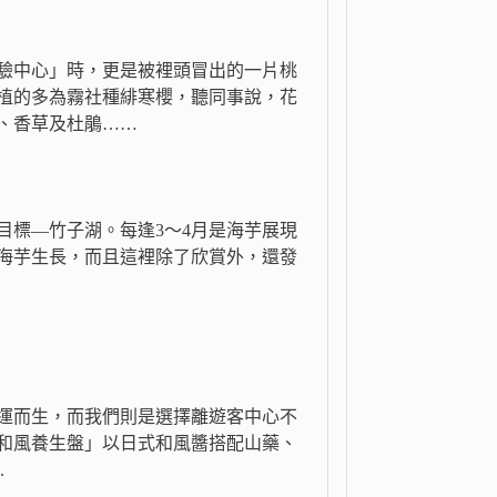
驗中心」時，更是被裡頭冒出的一片桃
植的多為霧社種緋寒櫻，聽同事說，花
、香草及杜鵑……
目標—竹子湖。每逢3～4月是海芋展現
海芋生長，而且這裡除了欣賞外，還發
運而生，而我們則是選擇離遊客中心不
和風養生盤」以日式和風醬搭配山藥、
.