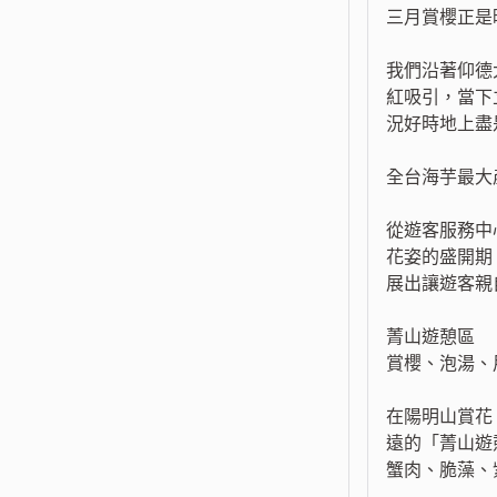
三月賞櫻正是
我們沿著仰德
紅吸引，當下
況好時地上盡
全台海芋最大
從遊客服務中
花姿的盛開期
展出讓遊客親
菁山遊憩區
賞櫻、泡湯、
在陽明山賞花
遠的「菁山遊
蟹肉、脆藻、