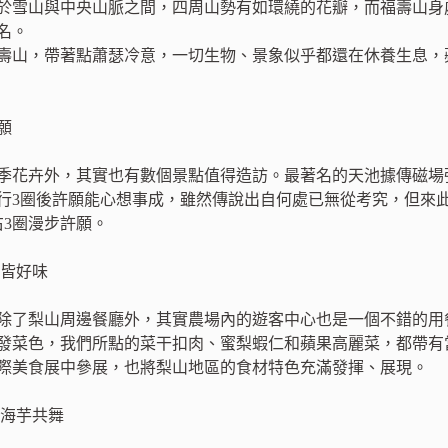
於雪山與中央山脈之間，四周山勢有如環繞的花瓣，而福壽山身
名。
壽山，帶著點蕭瑟冷意，一切生物、景象似乎都還在休養生息，
願
季花卉外，其實也有數個景點值得造訪。最著名的天池據傳磁場
行3圈後許願能心想事成，雖然傳說出自何處已無從考究，但來
右3圈漫步許願。
果皆好味
除了梨山周邊餐廳外，其實農場內的遊客中心也是一個不錯的用
發菜色，我們所點的菜干扣肉、蜜梨蝦仁和蘋果高麗菜，都帶有
際美食展中參展，也將梨山地區的食材特色充滿發揮、展現。
與海芋共舞