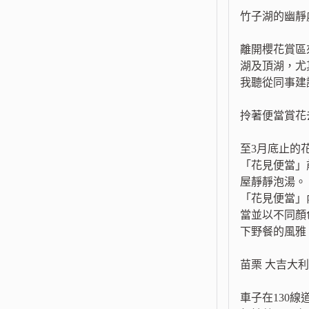
竹子湖的幽靜
離開櫻花賞區
湖及頂湖，尤
我聽從同事建
拎著便當賞花
至3月底止的
「花見便當」
屋靜靜泡湯。
「花見便當」
當並以不同顏
下野餐的風雅
苗栗 大吉大
車子在130