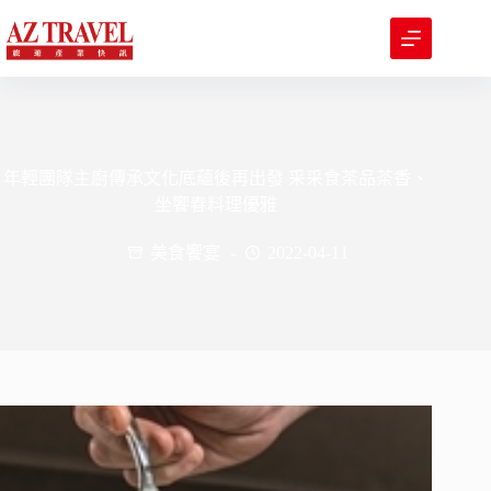
跳
至
主
要
內
容
年輕團隊主廚傳承文化底蘊後再出發 采采食茶品茶香、
坐饗春料理優雅
美食饗宴
2022-04-11