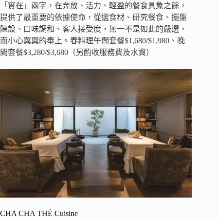
「實在」兩字，在奔放、活力、輕盈的餐食具象之餘，
提供了最重要的依據使命，從選食材、研究餐食、擺盤
陳設、口味調和、客人接受度，無一不是如此的嚴選，
而小心翼翼的奉上。春料理午間套餐$1,680/$1,980、晚
間套餐$3,280/$3,680（另酌收服務費及水資）
CHA CHA THÉ Cuisine