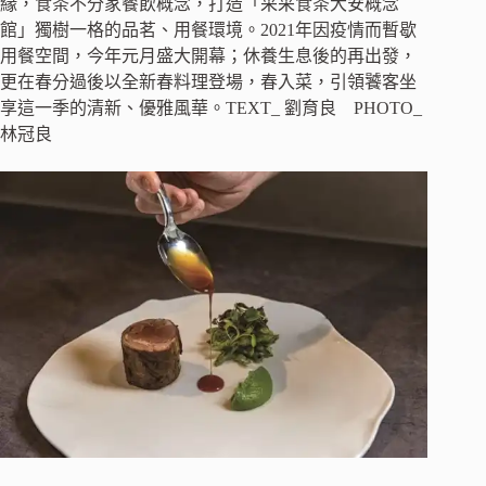
緣，食茶不分家餐飲概念，打造「采采食茶大安概念
館」獨樹一格的品茗、用餐環境。2021年因疫情而暫歇
用餐空間，今年元月盛大開幕；休養生息後的再出發，
更在春分過後以全新春料理登場，春入菜，引領饕客坐
享這一季的清新、優雅風華。TEXT_ 劉育良 PHOTO_
林冠良