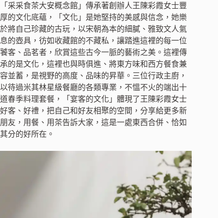
「采采食茶大安概念館」傳承著創辦人王陳彩霞女士豐
厚的文化底蘊，「文化」是她堅持的美感與信念，她樂
於將自己珍藏的古玩，以宋朝為本的細膩、雅致文人氣
息的壺具，彷如收藏館的不藏私，讓踏進這裡的每一位
饕客、品茗者，欣賞這些古今一脈的藝術之美。這裡傳
承的是文化，這裡也與時俱進、將東方味和西方餐食兼
容並蓄，是視野的高度、品味的昇華。三位行政主廚，
以待過米其林星級餐廳的各類專業，不慍不火的端出十
道春季料理套餐，「宴客的文化」體現了王陳彩霞女士
好客、好禮，把自己和好友相聚的空間，分享給更多新
朋友，用餐、用茶告訴大家，這是一處東西合併、恰如
其分的好所在。