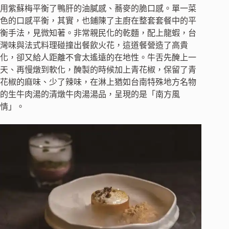
用紫蘇梅平衡了鴨肝的油膩感、蕎麥的脆口感。單一菜
色的口感平衡，其實，也鋪陳了主廚在整套套餐中的平
衡手法，見微知著。非常親民化的乾麵，配上龍蝦，台
灣味與法式料理碰撞出餐飲火花，這道餐營造了高貴
化，卻又給人距離不會太遙遠的在地性。牛舌先醃上一
天、再慢燉到軟化，醃製的時候加上青花椒，保留了青
花椒的麻味、少了辣味，在淋上猶如台南特殊地方名物
的生牛肉湯的清燉牛肉湯湯品，呈現的是「南方風
情」。