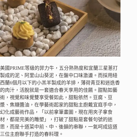
美國PRIME等級的菲力牛，五分熟熟度和宜蘭三星蔥打
製成的泥、阿里山山葵泥，在盤中口味激盪。而採用紐
西蘭6個月以下的小羔羊製成的羊排，薄荷青豆和迷迭香
的肉汁，活脫就是一套適合春天享用的佳餚。甜點如藝
術，視覺和味覺雙享受餐如此，甜點依然。豆腐、豆
漿、焦糖醬油，在學藝術起家的甜點主廚戴宜庭手中，
幻化成藝術作品，「以前拿筆畫圖，現在用夾子拿食
材，都是完美的雕塑」，打破了甜點是套餐句號的迷
思，而是十道菜中前、中、後韻的串聯，一氣呵成這道
三位主廚聯手打造的春料理。