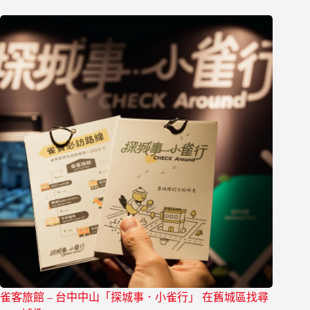
雀客旅館 – 台中中山「探城事．小雀行」 在舊城區找尋