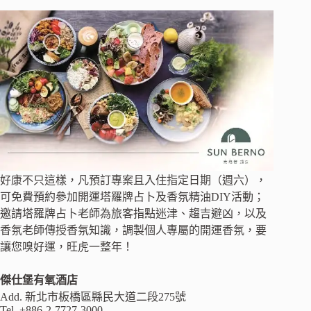
好康不只這樣，凡預訂專案且入住指定日期（週六），
可免費預約參加開運塔羅牌占卜及香氛精油DIY活動；
邀請塔羅牌占卜老師為旅客指點迷津、趨吉避凶，以及
香氛老師傳授香氛知識，調製個人專屬的開運香氛，要
讓您嗅好運，旺虎一整年！
傑仕堡有氧酒店
Add. 新北市板橋區縣民大道二段275號
Tel. +886-2-7727-3000