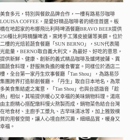
美食多元，特別與餐飲品牌合作，一樓有路易莎咖啡
LOUISA COFFEE，是愛好精品咖啡者的絕佳首選。板
橋在地起家的布娜飛比利時啤酒餐廳BRAVO BEER提供
250種比利時精釀啤酒，窯烤手工薄皮披薩等美饌。位於
二樓的光焙若蔬食餐廳「SUN BERNO」，SUN代表陽
光能量，BERNO取自義大利文，為最好、好吃的意思，
提供新鮮、健康、創新的義式精品咖啡及爐烤披薩、異
國蔬食料理，舒服無負擔的暖食饗宴。同樣位於酒店二
樓，全台第一家丹生炊事餐廳「Tan Shou」，為路易莎
集團跨界打造新創餐廳。「丹生」取自日本地名，為眾
多美食集結處之寓意，「Tan Shou」也與台語諧音「趁
熱」相似，其喻提供暖心又幸福的美味鍋物料理。湯底
由主廚精心搭配燉料慢火熬製而成，鍋物菜色結合台灣
在地食材、主廚手工漿丸、古早味清冰等，加上雅致樸
質的用餐空間，讓人心境自然沉澱，細細品賞，暖身又
幸福。