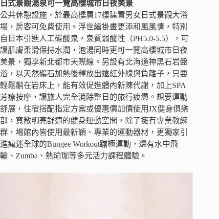
日式景觀湯泉可一覽高樓城市日夜美景
公共休憩設施，於最高樓層17樓建置男女日式景觀大浴
場，房客可免費使用。浮世繪掛畫更添和風風情，特別
自日本引進人工碳酸泉，泉質弱酸性（PH5.0-5.5），可
讓肌膚柔滑保持水潤，泡湯同時更可一覽高樓城市日夜
美景，獨享新北都市天際線。另設有北海道神黑石岩盤
浴，以天然礦石加熱後釋放出遠紅外線與負離子，只要
輕鬆躺在岩床上，能有效促進體內新陳代謝，加上SPA
芳療按摩，讓旅人完全消除整日的旅行疲憊。想要運動
舒展，住宿搭配指定方案或優惠價加價使用JX健身俱樂
部，寬敞明亮舒適的健身運動空間，除了擁有專業教練
群，場館內皆使用最新穎、專業的運動器材，更獨家引
進瘋迷全球的Bungee Workout蹦極運動，還有水中飛
輪、Zumba、熱瑜珈等多元活力課程體驗。