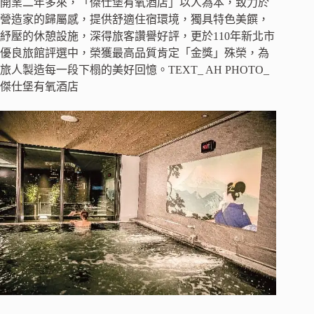
開業二年多來，「傑仕堡有氧酒店」以人為本，致力於
營造家的歸屬感，提供舒適住宿環境，獨具特色美饌，
紓壓的休憩設施，深得旅客讚譽好評，更於110年新北市
優良旅館評選中，榮獲最高品質肯定「金獎」殊榮，為
旅人製造每一段下榻的美好回憶。TEXT_ AH PHOTO_
傑仕堡有氧酒店