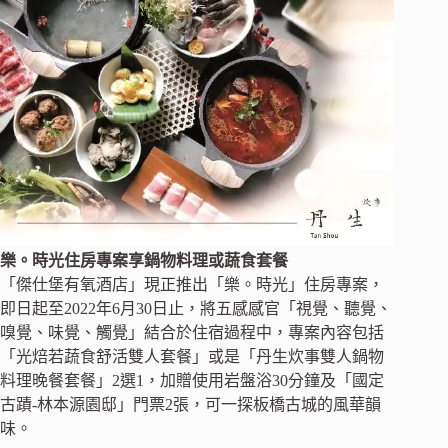
樂。時光住房專案享鍋物料理或蔬食套餐
「傑仕堡有氧酒店」現正推出「樂。時光」住房專案，
即日起至2022年6月30日止，將五感感官「視覺、聽覺、
嗅覺、味覺、觸覺」結合於住宿過程中，專案內容包括
「光焙若蔬食舒活雙人套餐」或是「丹生炊事雙人鍋物
料理晚餐套餐」2選1，加贈使用岩盤浴30分鐘及「國定
古蹟-林本源園邸」門票2張，可一探板橋古城的風華韻
味。