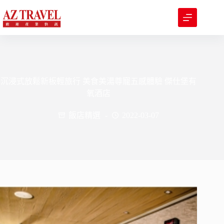
跳
至
主
要
內
容
沉浸式放鬆新板輕旅行 美食美湯尊寵五感體驗 傑仕堡有
氧酒店
飯店精選
2022-03-07