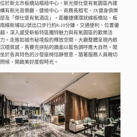
位於新北市板橋站樞紐中心，新光傑仕堡有氧園區內建
構有新光音樂廳、健檢中心、商務長租宅、JX健身俱樂
部及「傑仕堡有氧酒店」，距離捷運環狀線板橋站、板
南線新埔站2號出口步行約8-10分鐘，交通便利、位置優
越，深入感受新板特區獨特魅力與有氧園區的歡樂活
力。走進如城市秘境般的釋放空間，大廳整體呈現內斂
沉穩質感，馬賽克拼貼的牆面以藍色調呼應大自然，閒
坐於各具特色的沙發座椅恬靜愜意，隨著服務人員親切
問候，開啟美好度假時光。