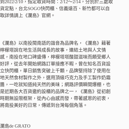
到2022/2/10，指定取貨時間：2/12～2/14，分別於三處取
貨定點，台北SOGO快閃櫃、信義遠百、新竹都可以自
取詳情請上《瀾島》官網。
《瀾島》以南投閩南語的諧音為品牌名，《瀾島》藉著
檸檬塔說在地生活與成長的故事，連結土地與人文情
感，南投在地口碑盛傳，檸檬塔塔酸甜滋味而頗受鄉人
好評，從去年開始網路訂單接應不暇，曾在知名百貨設
立快閃櫃，單日銷售突破上千顆，品牌堅持除了使用在
地天然食材製作之外，選用頂級巧克力及手工製作奶霜
醬，一吃就知道純天然的美味；網路評價瞬間爆棚，也
是近期各大百貨邀約設櫃的品牌之一，《瀾島》從初創
時期無設限框架，從內心由感而發，帶著感恩的初衷，
將南投美好的日常，傳遞到台灣每個角落。
瀾島de GRATO