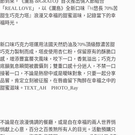
節到來，《瀾島 deGRATO》首次推出情人節組合
「REAL LOVE」，以《瀾島》全新口味『⅓悠長 70%苦
甜生巧克力塔』浪漫又幸福的甜蜜滋味，記錄當下的幸
福時光。
新口味巧克力塔運用法國天然奶油及70%頂級醇濃苦甜
巧克力製制而成，塔皮使用杏仁粉，保留原有的酥脆口
感，增添豐富層次風味，咬下一口，香氣溢出；巧克力
底韻氣息瞬間被震懾到；雙重口感十分迷人，不禁一口
接著一口，不論是熱戀中或是曖昧對象，只要一起分享
品嘗，肯定立刻被征服，在唇齒留下陶醉在幸福之中的
甜蜜滋味。TEXT_AH PHOTO_Ray
不論是在浪漫情調的餐廳，或是自在幸福的兩人世界悄
悄獻上心意，百分之百羨煞所有人的目光。活動預購只