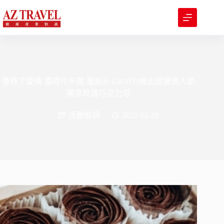
跳
至
主
要
內
容
像極了愛情 濃得化不開 瀾島de GRATO推出限量情人節
獨享玫瑰巧克力塔
活動新訊
2022-01-28