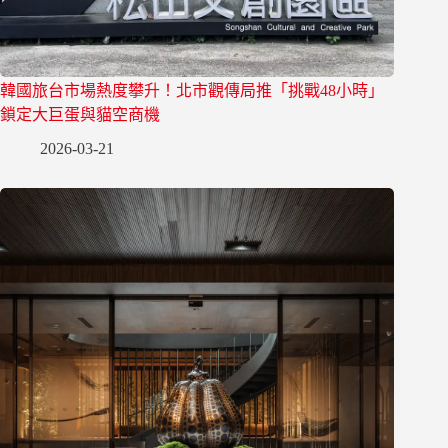
韓國旅台市場熱度攀升！北市觀傳局推「挑戰48小時」
鎖定大巨蛋與貓空商機
2026-03-21