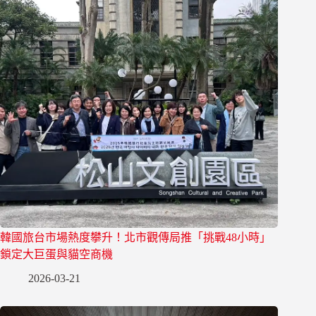
韓國旅台市場熱度攀升！北市觀傳局推「挑戰48小時」
鎖定大巨蛋與貓空商機
2026-03-21