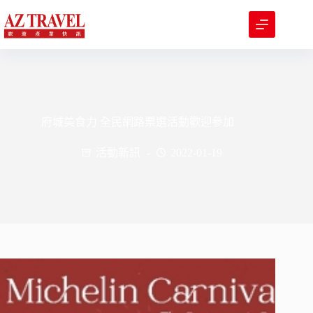
跳
至
主
要
內
容
府城美食力 全民網路票選活動歡迎參加
活動新訊
2022-01-19