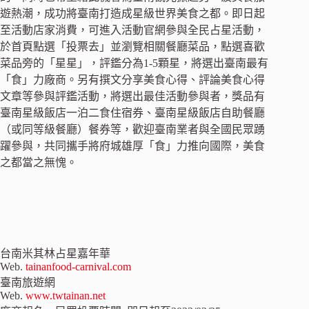
遊熱潮，成功將臺南打造成星級世界美食之都。即日起
至活動店家消費，可進入活動官網參與全民占星活動，
於首頁點選「投票去」並瀏覽相關餐廳菜品，點選喜歡
菜品旁的「星星」，評鑑分為1-5顆星，將選出臺南最有
「食」力廠商。另有撰文分享美食心得、評論美食心得
文章等參與評鑑活動，將選出最佳活動參與者，獎品有
臺南星級飯店一泊二食住宿券、臺南星級飯店自助餐廳
（或同等級餐廳）餐券等，歡迎臺南業者與全國民眾踴
躍參與，共同攜手將府城雄厚「食」力推向國際，美食
之都當之無愧。
台南米其林占星嘉年華
Web.
tainanfood-carnival.com
臺南旅遊網
Web.
www.twtainan.net