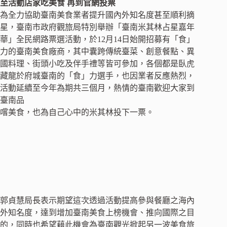
至活動店家吃美食 再到官網投票
為全力協助臺南美食業者提升國內外知名度甚至順利摘
星，臺南市政府觀旅局特別舉辦「臺南米其林占星嘉年
華」全民網路票選活動，於12月14日始開招募有「食」
力的臺南美食廠商，其中囊跨傳統臺菜、創意餐點、異
國料理、街頭小吃及伴手禮等皆可參加，各個都是臥虎
藏龍於府城臺南的「食」力選手，也因業者反應熱烈，
活動延續至今年為期共三個月，熱情的臺南歡迎大家到
臺南品
嚐美食，也為自己心中的米其林投下一票。
郭貞慧局長表示期望這次透過活動提高參與餐廳之海內
外知名度，達到增加臺南美食上榜機會、推向國際之目
的，同時也希望藉此機會為臺南觀光掀起另一波美食旅