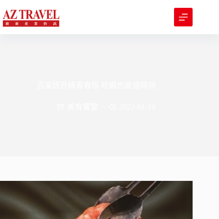
跳
至
主
要
內
容
百家班升級青春版 吃蝦也能很時尚
美食饗宴
2022-01-19