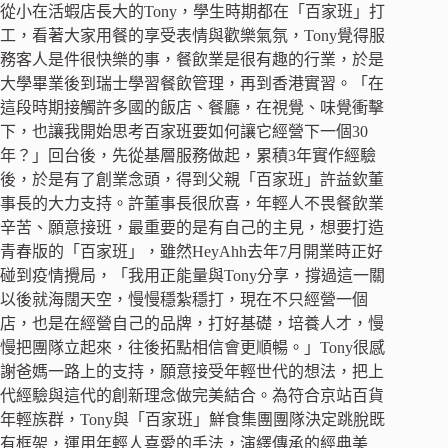
從小在活蝦店長大的Tony，學生時期都在「百家班」打
工，看著大家用餐的享受表情與歡樂氣氛，Tony覺得服
務客人是件很快樂的事，餐飲業是很有趣的行業，於是
大學畢業後到瑞士學習餐飲管理，再到香港實習。「在
這段時期接觸許多國的飯店、餐廳，在視覺、味覺衝擊
下，也讓我開始思考百家班要如何讓它經營下一個30
年？」回台後，先從基層服務做起，累積3年實作經驗
後，於是有了創業念頭，得到父親「百家班」許益欽董
事長的大力支持。許董事長很欣喜，年輕人不畏餐飲業
辛苦、願意接班，最重要的是有自己的主見，想要打造
青春版的「百家班」，雖然HeyAhh去年7月開業時正好
碰到疫情攪局，「我用正能量與Tony分享，撐過這一關
以後就海闊天空，慢慢穩紮穩打，現在不只經營一個
店，也是在經營自己的品牌，打好基礎，培養人才，慢
慢把團隊立起來，往後拓點相信會更順暢。」Tony很感
謝爸媽一路上的支持，願意接受年輕世代的想法，把上
代經驗與這代的創新理念做完美結合。為符合京站百貨
年輕族群，Tony與「百家班」鮮食集團團隊決定跳脫既
有框架，運用年輕人喜愛的手法，演繹傳承的經典美