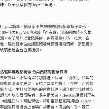
味，以全新樣貌的HeyAhh登場。
Logo以簡單、俐落卻不失趣味的線條描繪蝦子圖形，
100+代表HeyAhh傳承於「百家班」創新的同時不忘根
源。空間設計以北歐時尚、創意風格打造，松木、白
色、瑞典藍水波紋讓整體場域顯得活潑清新，造型蝦池
玻璃更是全台百貨獨創。
活蝦料理現點現做 台菜西吃的創意作法
餐盤餐具、小蝦桶皆特別挑選，保留「百家班」28年的
經典風味跟功夫菜，又結合異國的醬汁、食材，西式擺
盤方式，主打台菜西吃的創意料理，讓年輕世代體驗吃
蝦也可以吃得很時尚，很有網美感。HeyAhh活蝦料理有
10幾種口味，現點現做，特別推薦起家菜胡椒HeyAhh，
泰國蝦烤過後裹上自製白胡椒膏，滿溢鹹、香、辣口