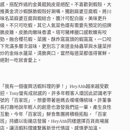
感，搭配炸過的金黃餛飩皮是絕配。不喜歡剝蝦殼，大
推黃金流沙蝦酥脆蝦殼好涮嘴。獨創麻婆豆腐蝦，將川
味名菜麻婆豆腐與蝦結合，醬汁可配白飯，美味更升
級。不只可吃蝦，其它人氣菜色還有需要先預定的招牌
脆皮雞，皮脆肉嫩味香濃。塔可豬棒腿口感軟嫩有咬
勁。融合櫻花蝦、菜圃、酥炸窩窩頭的蝦窩窩，一口咬
下充滿多層次滋味，更別忘了來道金絲蟲草與水蓮菜拌
炒的金絲水蓮菜，清脆爽口，當然每道菜都值得嘗鮮，
絕對一吃就會愛上。
「我有一個復興活蝦料理的夢！」HeyAhh越來越受歡
迎，Tony蠻有成就感的，許多年輕客人還因此認識老字
號的「百家班」，想要帶著爸媽去嚐嚐傳統味。許董事
長打趣地說年輕人的創意也激發我們這一輩，產生良性
互動，今年「百家班」鮮食集團將積極拓點，「百家
班」持續以街邊店發展，HeyAhh同樣選擇百貨商場展
店，讓活蝦料理連繫舊新世代情誼、感情更加溫。