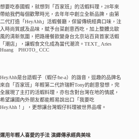
想要吃泰國蝦，就想到「百家班」的活蝦料理，28年來
帶給我們每個歡聚時光，去年年中創立全新品牌，由第
二代打造「HeyAhh」活蝦餐廳，保留傳統經典口味，注
入時尚質感及品味，賦予台菜創意西吃，加上整體北歐
風的清新氛圍，把路邊餐飲變身台北京站百貨首家活蝦
「潮店」，讓蝦食文化成為當代潮流。TEXT_ Aries
Huang PHOTO_ CCC
HeyAhh是台語蝦子（蝦仔/he-a）的諧音，逗趣的品牌名
來自「百家班」年輕第二代許瑞軒Tony的創意發想，完
全展現了主打的活蝦料理，亦包含對台灣在地的情感，
希望讓國內外朋友都能輕易說出口「我要吃
HeyAhh！」，更想讓台灣蝦仔料理被世界品嚐。
運用年輕人喜愛的手法 演繹傳承經典美味