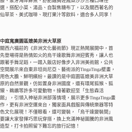
膝、象牙海岸鮮魚、舒肥雞胸佐鳳梨沙沙三種口味任
選，搭配小菜、湯品、自製焦糖布丁，以及關西著名的
仙草茶、美式咖啡、現打果汁等飲料，適合多人同享！
中庭寬廣園區媲美非洲大草原
關西六福莊的《非洲文化藝術節》現正熱鬧展開中，首
先登場得是熱情如火的烏干達歌舞非洲迎賓秀，讓人也
跟著手舞足蹈，一踏入飯店好像步入非洲美術館，公共
空間展示來自東非坦尚尼亞、藝術派的TingaTinga壁畫，
用色大膽、鮮明繽紛。最讚的是中庭園區媲美非洲大草
原的自然景觀，仿如置身非洲國度，還有環尾狐猴、狐
獴、鵜鶘等許多可愛動物。接著歡迎至「生態森活
館」，引領入神祕非洲部落情境，展示更多TingaTinga畫
作，更有非洲空運來台，獨家面具戲服與傳統樂器等特
色文化展現！不僅眼看，還可變裝，「烏干達變裝間」
要讓大家發揮巧思玩穿搭，換上充滿神祕圖騰的非洲風
造型，打卡拍照留下難忘的旅行記憶！