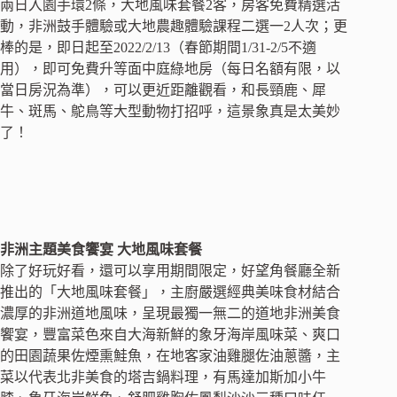
兩日入園手環2條，大地風味套餐2客，房客免費精選活
動，非洲鼓手體驗或大地農趣體驗課程二選一2人次；更
棒的是，即日起至2022/2/13（春節期間1/31-2/5不適
用），即可免費升等面中庭綠地房（每日名額有限，以
當日房況為準），可以更近距離觀看，和長頸鹿、犀
牛、斑馬、鴕鳥等大型動物打招呼，這景象真是太美妙
了！
非洲主題美食饗宴 大地風味套餐
除了好玩好看，還可以享用期間限定，好望角餐廳全新
推出的「大地風味套餐」，主廚嚴選經典美味食材結合
濃厚的非洲道地風味，呈現最獨一無二的道地非洲美食
饗宴，豐富菜色來自大海新鮮的象牙海岸風味菜、爽口
的田園蔬果佐煙熏鮭魚，在地客家油雞腿佐油蔥醬，主
菜以代表北非美食的塔吉鍋料理，有馬達加斯加小牛