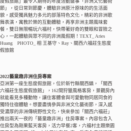
度假旅館」最令人期待的年度活動盛事「非洲文化藝術
節」，從日常到節慶，體驗非洲原汁原味的的生活面
貌，感受獨具魅力多元的部落特色文化，精彩的非洲歌
舞表演，寓教於樂的互動體驗，再享非洲主題風味套
餐，雙日無限暢玩六福村，快帶著好奇的雙眼和冒險之
心，一起體驗與眾不同的非洲風假期！TEXT_ Aries
Huang PHOTO_ 相 王基守、Ray、關西六福莊生態度
假旅館
2022藝童趣非洲住房專案
亞洲第一座生態度假旅館，位於新竹縣關西鎮，「關西
六福莊生態度假旅館」，162間狩獵風格客房，景觀房內
就能看見多種動物，讓住客體會與可愛動物同居同食的
獨特住宿體驗。想要盡情參與非洲文化藝術節，深入感
受濃厚的非洲傳統野性文化，快來參加「關西六福莊」
推出兩天一夜的「藝童趣非洲」住房專案。內容包含入
住房型為剛果藍天客房，活力早餐2客，六福村主題樂園