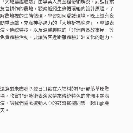
「大地農趣體驗」由專業人員全程帶領解說，前進探索
友善耕作的農地，觀察蚯蚓生態循環箱的設計原理，了
解農地裡的生態循環，學習如何愛護環境。晚上還有夜
間重頭戲，充滿神秘魅力的「大地祈福晚會」，擊鼓表
演、傳統特技，以及溫馨趣味的「非洲酋長故事屋」等
免費體驗活動，要讓賓客近距離體驗非洲文化的魅力。
還意猶未盡嗎？翌日11點在六福村的非洲部落草原聚
場，欣賞非洲藝術表演家帶來傳統特色的非洲主題表
演，讓我們隨著撼動人心的鼓聲搖擺同樂一起High翻
天。