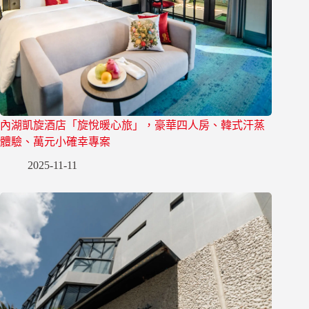
內湖凱旋酒店「旋悅暖心旅」，豪華四人房、韓式汗蒸
體驗、萬元小確幸專案
2025-11-11