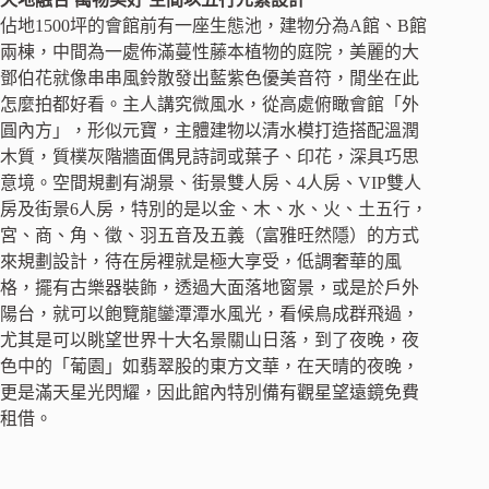
佔地1500坪的會館前有一座生態池，建物分為A館、B館
兩棟，中間為一處佈滿蔓性藤本植物的庭院，美麗的大
鄧伯花就像串串風鈴散發出藍紫色優美音符，閒坐在此
怎麼拍都好看。主人講究微風水，從高處俯瞰會館「外
圓內方」，形似元寶，主體建物以清水模打造搭配溫潤
木質，質樸灰階牆面偶見詩詞或葉子、印花，深具巧思
意境。空間規劃有湖景、街景雙人房、4人房、VIP雙人
房及街景6人房，特別的是以金、木、水、火、土五行，
宮、商、角、徵、羽五音及五義（富雅旺然隱）的方式
來規劃設計，待在房裡就是極大享受，低調奢華的風
格，擺有古樂器裝飾，透過大面落地窗景，或是於戶外
陽台，就可以飽覽龍鑾潭潭水風光，看候鳥成群飛過，
尤其是可以眺望世界十大名景關山日落，到了夜晚，夜
色中的「葡園」如翡翠股的東方文華，在天晴的夜晚，
更是滿天星光閃耀，因此館內特別備有觀星望遠鏡免費
租借。