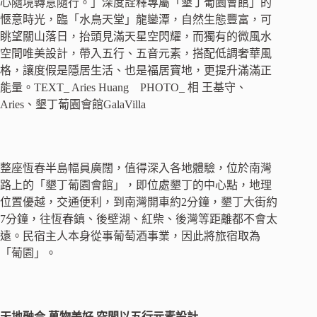
心隨境轉意隨行。」深度詮釋專屬「墾丁葡園會館」的
愜意時光，臨「水鳥天堂」龍鑾潭，自然生態豐富，可
眺望關山落日，抬頭見滿天星空閃耀，而獨有的微風水
空間唯美設計，帶入五行、五音元素，搭配低調奢華風
格，讓度假是隱居生活、也是福居寶地，更提升滿滿正
能量。TEXT_ Aries Huang PHOTO_ 相 王基守、
Aries、墾丁葡園會館GalaVilla
整座恆春半島幅員廣闊，值得深入各地體驗，位於南灣
路上的「墾丁葡園會館」，即位處墾丁的中心點，地理
位置優越，交通便利，到南灣開車約2分鐘，墾丁大街約
7分鐘，往恆春鎮、後壁湖、紅柴、後灣等距離都不會太
遠。民宿主人本身從事葡萄酒事業，因此將旅宿取為
「葡園」。
天地融合 萬物美好 空間以五行元素設計