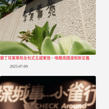
墾丁耳東華苑全包式五感奢旅，喚醒南國渡假新定義
2025-07-09