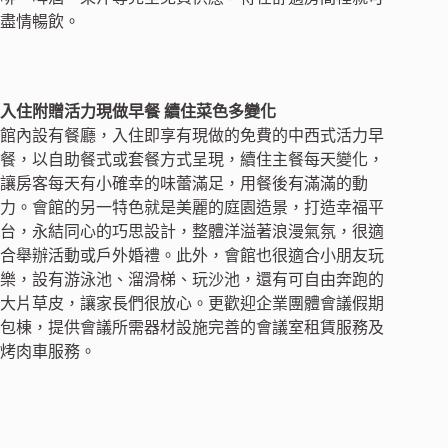
盡情暢飲。
入住附贈活力現做早餐 續住菜色多變化
館內設有餐廳，入住即享有現做的免費的中西式活力早
餐，以自助餐式或套餐方式呈現，續住主餐每天變化，
讓房客每天有小確幸的味蕾滿足，用餐後有滿滿的動
力。會館的另一特色就是美麗的庭園造景，打造幸福平
台，永結同心的巧思設計，整體洋溢著浪漫氣氛，很適
合舉辦活動或戶外婚禮。此外，會館也很適合小朋友玩
樂，設有游泳池、溜滑梯、玩沙池，還有可自由奔跑的
大片草皮，讓家長們很放心。更歡迎企業團體會議假期
包棟，提供會議所需器材設施完善的會議室租賃服務及
烤肉車服務。