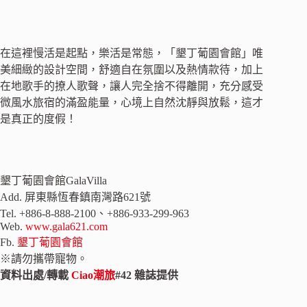
在這裡慢活是起點，樂活是常態，「墾丁葡園會館」唯
美細緻的設計空間，舒適自在氛圍以及熱情款待，加上
在地歌手的撩人歌聲，讓人完全捨不得離開，充分感受
微風水旅宿的滿盈能量，心境上自然沈靜與放鬆，這才
是真正的度假！
墾丁葡園會館GalaVilla
Add. 屏東縣恆春鎮南灣路621號
Tel. +886-8-888-2100、+886-933-299-963
Web.
www.gala621.com
Fb.
墾丁葡園會館
※請勿攜帶寵物。
資料出處/轉載
Ciao潮旅
#42 雜誌提供