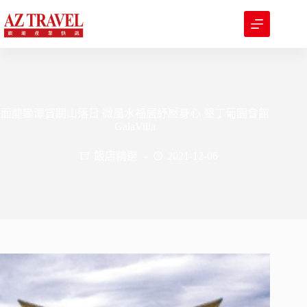
跳
至
主
要
內
容
面龍鑾潭賞關山落日 微風水福居紓壓身心 墾丁葡園會館
GalaVilla
飯店精選
2021-12-06