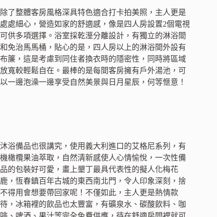
除了整體客房風格深具特色適合打卡拍美照，主人更是
處處細心，營造如家的舒適感，像是四人房設置2個電視
可供多項選擇。浴室採乾溼分離設計，有獨立的淋浴間
和免治馬馬桶，貼心的是，四人房以上的淋浴間外設有
布簾，這是考慮到同住者換衣時的隱密性，同時將區域
放寬較輕鬆自在。最棒的是每間客房擁有戶外湯池，可
以一邊泡澡一邊享受自然美景與日月星辰，何等愜意！
沐浴備品也很講究，使用義大利進口的艾格尼系列，有
機橄欖果油萃取，自然清新感使人心情愉悅，一次性備
品的包裝好可愛，畫上墾丁最具代表性的擬人化梅花
鹿，恆春鎮百年古城的東西南北門，令人印象深刻，捨
不得用會想要帶回家呢！不僅如此，主人更是熱情款
待，冰箱裡的飲品也太豐富，有礦泉水、碳酸飲料、咖
啡、啤酒、果汁等完全免費供應，待在舒適房間裡就可