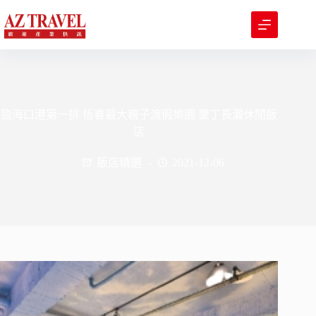
跳
至
主
要
內
容
臨海口港第一排 恆春最大親子渡假樂園 墾丁長灘休閒飯
店
飯店精選
2021-12-06