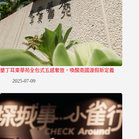
墾丁耳東華苑全包式五感奢旅，喚醒南國渡假新定義
2025-07-09