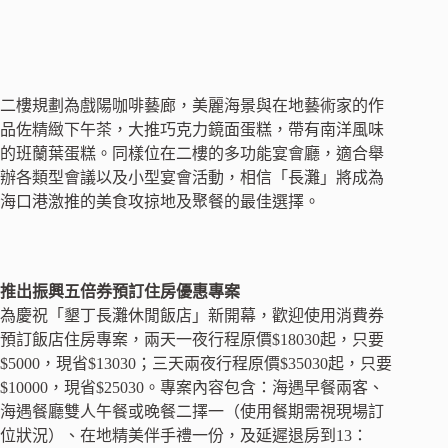
二樓規劃為戲陽咖啡藝廊，美麗海景與在地藝術家的作
品佐精緻下午茶，大推巧克力鏡面蛋糕，帶有南洋風味
的班蘭葉蛋糕。同樣位在二樓的多功能宴會廳，適合舉
辦各類型會議以及小型宴會活動，相信「長灘」將成為
海口港激推的美食攻掠地及聚餐的最佳選擇。
推出振興五倍券預訂住房優惠專案
為慶祝「墾丁長灘休閒飯店」新開幕，歡迎使用消費券
預訂飯店住房專案，兩天一夜行程原價$18030起，只要
$5000，現省$13030；三天兩夜行程原價$35030起，只要
$10000，現省$25030。專案內容包含：海遇早餐兩客、
海遇餐廳雙人午餐或晚餐二擇一（使用餐期需視現場訂
位狀況）、在地精美伴手禮一份，及延遲退房到13：