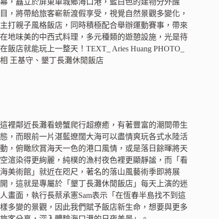
幕，矗立於屏東車城鄉海口港，藍白色的建物分外醒
目，將帶給旅客嶄新渡假享受，視覺自然景觀多變化，
主打親子風格飯店，同時積極配合舉辦運動賽事，帶來
在地味美的中西式料理，多元種類的遊憩設施，光是待
在飯店就能玩上一整天！TEXT_ Aries Huang PHOTO_
相 王基守、墾丁長灘休閒飯店
這裡鄰近長灘看螃蟹爬行超療癒，有著豐富的潮間帶生
態，而眼前一片湛藍遼闊大海可以盡情爽玩各式水陸活
動，俯瞰欣賞海天一色的港口風情，或是落日餘暉將天
空渲染得更絢麗，純樸的漁村夜色裡更顯靜謐，而「看
海美術館」就近在咫尺，著名的落山風藝術季即將展
開，這就是專屬於「墾丁長灘休閒飯店」每天上演的迷
人畫面，執行長蔡承憲Sam表示「在恆春半島找不到這
樣多變的景觀，因此我們賦予飯店新生命，想要與更多
旅客分享，深入體驗海口港的日夜美景」。