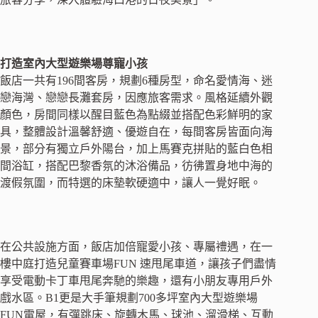
打造室內大型遊樂場尊寵小孩
飯店一共有196間客房，規劃6種房型，命名愛情海、迷
戀海灣、戀戀長灘套房，因應旅客需求。風格延續外觀
顏色，房間同樣以醒目藍色為點綴並搭配色彩鮮明的家
具，整體設計溫馨舒適、優遊自在，每間客房皆面向海
景，部分有獨立戶外陽台，加上馬賽克拼貼的藍白色相
間浴缸，搭配巴黎香氛的沐浴備品，彷彿置身地中海的
渡假氛圍，而特選的床墊軟硬適中，讓人一覺好眠。
在公共設施方面，飯店加倍寵愛小孩、專屬禮遇，在一
樓中庭打造兒童賽車場FUN 速甩尾車道，讓孩子們盡情
享受電動卡丁車甩尾奔馳的樂趣，還有小朋友專用戶外
戲水區。B1更是大手筆規劃700多坪室內大型遊樂場
FUN電屋，有彈跳床、旋轉木馬、球池、溜滑梯、互動