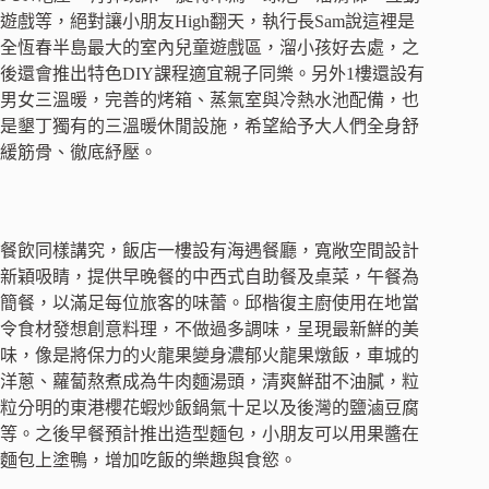
遊戲等，絕對讓小朋友High翻天，執行長Sam說這裡是
全恆春半島最大的室內兒童遊戲區，溜小孩好去處，之
後還會推出特色DIY課程適宜親子同樂。另外1樓還設有
男女三溫暖，完善的烤箱、蒸氣室與冷熱水池配備，也
是墾丁獨有的三溫暖休閒設施，希望給予大人們全身舒
緩筋骨、徹底紓壓。
餐飲同樣講究，飯店一樓設有海遇餐廳，寬敞空間設計
新穎吸睛，提供早晚餐的中西式自助餐及桌菜，午餐為
簡餐，以滿足每位旅客的味蕾。邱楷復主廚使用在地當
令食材發想創意料理，不做過多調味，呈現最新鮮的美
味，像是將保力的火龍果變身濃郁火龍果燉飯，車城的
洋蔥、蘿蔔熬煮成為牛肉麵湯頭，清爽鮮甜不油膩，粒
粒分明的東港櫻花蝦炒飯鍋氣十足以及後灣的鹽滷豆腐
等。之後早餐預計推出造型麵包，小朋友可以用果醬在
麵包上塗鴨，增加吃飯的樂趣與食慾。