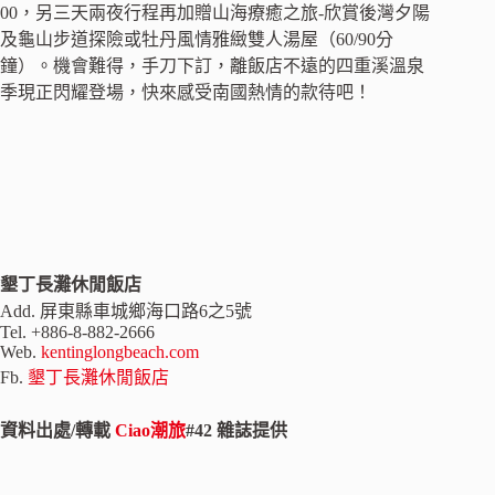
00，另三天兩夜行程再加贈山海療癒之旅-欣賞後灣夕陽
及龜山步道探險或牡丹風情雅緻雙人湯屋（60/90分
鐘）。機會難得，手刀下訂，離飯店不遠的四重溪溫泉
季現正閃耀登場，快來感受南國熱情的款待吧！
墾丁長灘休閒飯店
Add. 屏東縣車城鄉海口路6之5號
Tel. +886-8-882-2666
Web.
kentinglongbeach.com
Fb.
墾丁長灘休閒飯店
資料出處/轉載
Ciao潮旅
#42 雜誌提供