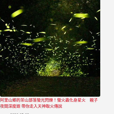
阿里山鄉的茶山部落螢光閃爍！螢火蟲化身星火 親子
夜間深度遊 帶你走入天神取火傳說