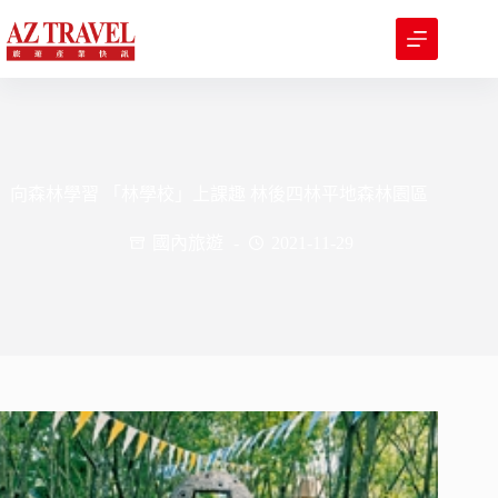
跳
至
主
要
內
容
向森林學習 「林學校」上課趣 林後四林平地森林園區
國內旅遊
2021-11-29