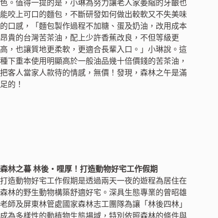
色。值得一提的是，小琳為努力讓老人家萎縮的牙齦也
能咬上可口的麵包，不斷研發如何做出較軟又不失美味
的口感，「麵包製作過程不加糖、蛋及奶油，改用成本
昂貴的台灣苦茶油，配上少許香蕉改良，不但等級更
高，也讓質地更柔軟，更適合長輩入口。」小琳說。這
種下重本使用明顯高於一般油品幾十倍價錢的苦茶油，
把客人當家人款待的情感，無價！發現，森林之午是滿
足的！
森林之暮 林後‧哩厚！打造動物好宅工作假期
打造動物好宅工作假期是透過兩天一夜的遊程為居住在
森林的野生動物構築舒適好宅。深具生態專業的曾昭雄
老師及屏東林管處國家森林志工團隊為讓「林後四林」
成為多樣性的動植物生態場域，特別依照森林的條件與