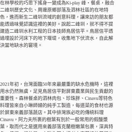
在林學校的巧思下搖身一變成為Ki-play 峰‧餐桌，融合
二峰圳歷史文化、周邊原鄉部落及泗林社區的在地特
色，進而新生二峰圳流域的創意料理，讓來訪的朋友都
能透過味覺認識這裡的美好。說起二峰圳，就不得不提
建造二峰圳水利工程的日本技師鳥居信平。鳥居信平透
過埋設於河床下的地下堰堤，收集地下伏流水，自此解
決當地缺水的窘境。
2021年初，台灣面臨50年來最嚴重的缺水危機時，這裡
用水仍然無虞，足見鳥居信平對屏東農業與民生貢獻的
重要性。森林餐桌的泗林肉包、珍珠胖、Cinavu等特色
料理皆來自小琳師婦的純手工製造，每道菜的食材也源
於屏東來義部落蔬店。其中排灣族必吃的傳統料理
Cinavu，阿力夫所裹的樹葉有別於一般常用的假酸漿
葉，取而代之是選用來義部落克蘭樹嫩葉包裹，深具特