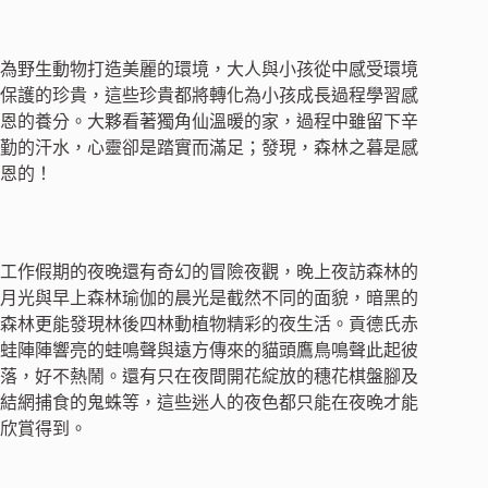
為野生動物打造美麗的環境，大人與小孩從中感受環境
保護的珍貴，這些珍貴都將轉化為小孩成長過程學習感
恩的養分。大夥看著獨角仙溫暖的家，過程中雖留下辛
勤的汗水，心靈卻是踏實而滿足；發現，森林之暮是感
恩的！
工作假期的夜晚還有奇幻的冒險夜觀，晚上夜訪森林的
月光與早上森林瑜伽的晨光是截然不同的面貌，暗黑的
森林更能發現林後四林動植物精彩的夜生活。貢德氏赤
蛙陣陣響亮的蛙鳴聲與遠方傳來的貓頭鷹鳥鳴聲此起彼
落，好不熱鬧。還有只在夜間開花綻放的穗花棋盤腳及
結網捕食的鬼蛛等，這些迷人的夜色都只能在夜晚才能
欣賞得到。