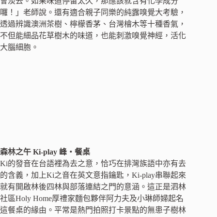
會淡去。如果味道停留太久，那應該就含有化學成分
囉！」老師說。還有適合親子同樂的純露嗅覺大考驗，
透過辨識澳洲茶樹、檸檬香茅、台灣檜木等十種香氣，
不但能細品花草樹木的味道，也能刺激嗅覺神經，活化
大腦細胞。
森林之午 Ki-play 峰‧餐桌
Ki的發音在台語裡為去之意，恰巧在排灣族語中亦有去
的含義，加上Ki之音在英文意指鑰匙，Ki-play串聯起來
就有開啟林後四林與部落連結之門的意涵。這正是泗林
社區Holy Home厚禮家麵包夥伴阿力夫及小琳師婦起名
這餐桌的緣由。平常是熱門拍照打卡景點的無患子樹林