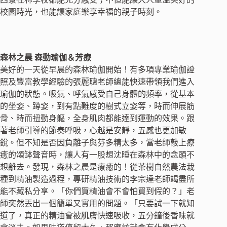
校園時光，也能讓家庭樂享幸福的親子時刻。
森林之晨 森動瑜伽＆芳療
美好的一天從早晨的森林瑜伽開始！有多項專業瑜伽證
照及豐富教學經驗的張麗聰老師總能快速帶領我們進入
瑜伽的狀態。吸氣、呼氣感受自己身體的頻率，從基本
的坐姿、蹲姿，到有點難度的樹式立姿等，時而伸展筋
骨、時而扭動身軀，全身肌肉都能達到運動的效果。跟
著老師引導的節奏呼吸，心越是安靜，五感也更加敏
銳。但不知是否因負離子與芬多精太多，當老師敲上療
癒的頌缽聲音時，讓人有一股想沈睡在森林中的念頭不
想離去。發現，森林之晨是療癒的！從茶樹自然農法栽
種到精油製造過程，專研精油技術的李宗達老師竭盡所
能不藏私分享。「你們買精油會不會怕買到假的？」老
師突然丟出一個簡單又實用的問題。「只要試一下就知
道了，真正的精油會被肌膚快速吸收，五分鐘後香味就