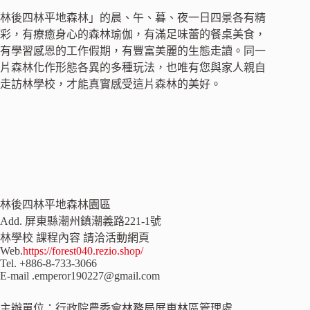
林後四林平地森林」的晨、午、暮、夜一日四景各有精
彩，有療癒身心的森林瑜伽，有滿足味蕾的餐桌美食，
有學習感恩的工作假期，有豐富美麗的生態走讀。同一
片森林化作形態各異的多種玩法，也唯有您與家人親自
走訪林學校，才能真實感受這片森林的美好。
林後四林平地森林園區
Add. 屏東縣潮州鎮潮義路221-1號
林學校 課程內容 請洽活動網頁
Web.
https://forest040.rezio.shop/
Tel. +886-8-733-3066
E-mail .emperor190227@gmail.com
主辦單位：行政院農委會林務局屏東林區管理處