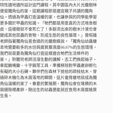
特性適地適所設計這門課程。其中園區內大片光蠟樹林
便是獨角仙的家，這期課程即是適宜親子共讀的獨角
仙。透過為甲蟲打造溫暖的家，也讓參與的同學能學習
更多關於甲蟲的知識。「牠們都是用垂直的方式啃食樹
皮，這樣樹就不會死亡了！多餘流出來的樹木汁液也會
變成其他昆蟲的食物，形成生態的良性循環。」曾昭雄
老師指著獨角仙覓食過的光蠟樹痕說。「獨角仙幼蟲棲
息地需要較多的水份與腐質層濕度66.67%的生態環境，
我們就是要為獨角仙打造這樣適合牠們生活條件的
家。」聆聽完老師活潑生動的講解，志工們挽起袖子，
拿起鶴嘴鋤、十字鎬等工具，準備移除對甲蟲產卵孵化
有礙的大小石礫。夥伴們在森林下撿拾的疏枝枯木，穿
過碎木機化為木屑落地的瞬間，這片復育棲地就成為獨
角仙溫暖的家了。春夏的繁殖期，獨角仙會在堆積的木
屑縫隙裡產卵，剛出生的幼蟲便能就近食用木屑腐植質
生長。