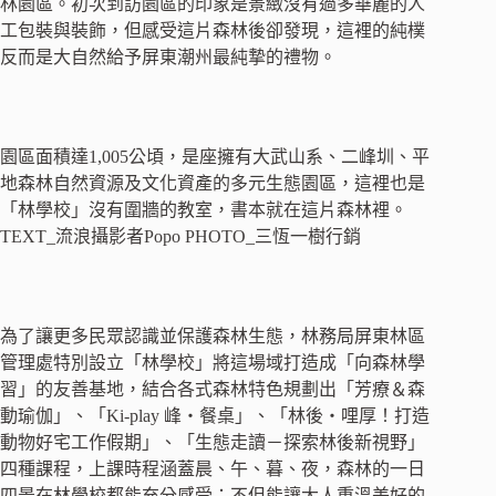
林園區。初次到訪園區的印象是景緻沒有過多華麗的人
工包裝與裝飾，但感受這片森林後卻發現，這裡的純樸
反而是大自然給予屏東潮州最純摯的禮物。
園區面積達1,005公頃，是座擁有大武山系、二峰圳、平
地森林自然資源及文化資產的多元生態園區，這裡也是
「林學校」沒有圍牆的教室，書本就在這片森林裡。
TEXT_流浪攝影者Popo PHOTO_三恆一樹行銷
為了讓更多民眾認識並保護森林生態，林務局屏東林區
管理處特別設立「林學校」將這場域打造成「向森林學
習」的友善基地，結合各式森林特色規劃出「芳療＆森
動瑜伽」、「Ki-play 峰‧餐桌」、「林後‧哩厚！打造
動物好宅工作假期」、「生態走讀－探索林後新視野」
四種課程，上課時程涵蓋晨、午、暮、夜，森林的一日
四景在林學校都能充分感受；不但能讓大人重溫美好的