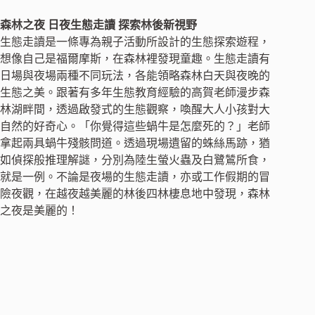
森林之夜 日夜生態走讀 探索林後新視野
生態走讀是一條專為親子活動所設計的生態探索遊程，
想像自己是福爾摩斯，在森林裡發現童趣。生態走讀有
日場與夜場兩種不同玩法，各能領略森林白天與夜晚的
生態之美。跟著有多年生態教育經驗的高賀老師漫步森
林湖畔間，透過啟發式的生態觀察，喚醒大人小孩對大
自然的好奇心。「你覺得這些蝸牛是怎麼死的？」老師
拿起兩具蝸牛殘骸問道。透過現場遺留的蛛絲馬跡，猶
如偵探般推理解謎，分別為陸生螢火蟲及白鷺鷥所食，
就是一例。不論是夜場的生態走讀，亦或工作假期的冒
險夜觀，在越夜越美麗的林後四林棲息地中發現，森林
之夜是美麗的！