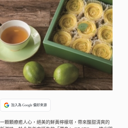
加入為 Google 偏好來源
一顆顆療癒人心，絕美的鮮黃檸檬塔，帶來酸甜清爽的