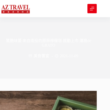
跳
至
主
要
內
容
驚艷味蕾 來自南投的原粹檸檬塔 感動上市 瀾島de
GRATO
美食饗宴
2021-11-09