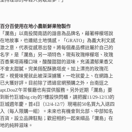
百分百使用在地小農新鮮果物製作
「瀾島」以南投閩南語的諧音為品牌名，藉著檸檬塔說
在地故事，也連結土地情感，「GRATO」為義大利文感
激之意，代表從感恩出發。將每個產品標註屬於自己的
名字，是「瀾島」另一項特色，現有玫瑰檸檬塔、玫瑰
百香果塔兩種口味，酸酸甜甜的滋味，充滿濃郁果香又
不會太甜膩，完美搭配酥脆塔皮。加上漂亮的玫瑰花
型，視覺味覺就此被深深擄獲，一吃就愛上、在網路上
已大獲好評。目前除了透過官網預購之外，台南逗之
apt.DouZ午茶餐廳也有提供服務。另外近期「瀾島」要
到新竹巨城big city的7樓設快閃櫃，請把握11/29-12/13的
巨城週年慶，首4日（12/4-12/7）現場前50名買九入送四
入（每人限購一組）。未來也有機會到北部、中部知名
百貨，設立品牌駐點；歡迎相約一起來細品「瀾島」在
地的純粹滋味。