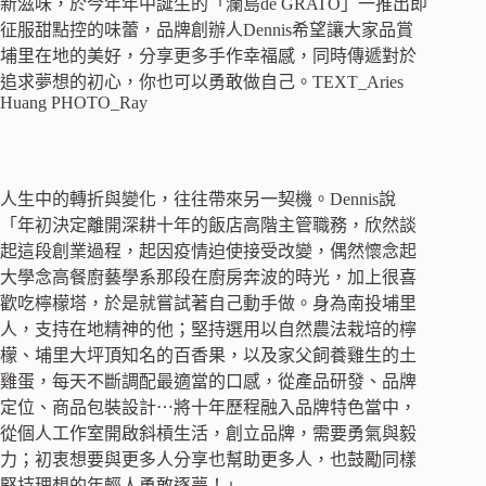
新滋味，於今年年中誕生的「瀾島de GRATO」一推出即
征服甜點控的味蕾，品牌創辦人Dennis希望讓大家品賞
埔里在地的美好，分享更多手作幸福感，同時傳遞對於
追求夢想的初心，你也可以勇敢做自己。TEXT_Aries
Huang PHOTO_Ray
人生中的轉折與變化，往往帶來另一契機。Dennis說
「年初決定離開深耕十年的飯店高階主管職務，欣然談
起這段創業過程，起因疫情迫使接受改變，偶然懷念起
大學念高餐廚藝學系那段在廚房奔波的時光，加上很喜
歡吃檸檬塔，於是就嘗試著自己動手做。身為南投埔里
人，支持在地精神的他；堅持選用以自然農法栽培的檸
檬、埔里大坪頂知名的百香果，以及家父飼養雞生的土
雞蛋，每天不斷調配最適當的口感，從產品研發、品牌
定位、商品包裝設計⋯將十年歷程融入品牌特色當中，
從個人工作室開啟斜槓生活，創立品牌，需要勇氣與毅
力；初衷想要與更多人分享也幫助更多人，也鼓勵同樣
堅持理想的年輕人勇敢逐夢！」