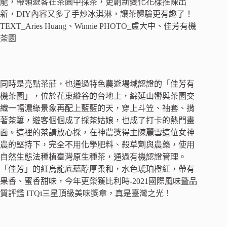
龍，帶領遊客在茶園中採茶，更創新變化花樣推陳出
新，DIY內容又多了手炒冰淇淋，讓茶體驗更有趣了！
TEXT_Aries Huang、Winnie PHOTO_盧大中、佳芳有機
茶園
同時是亮點茶莊，也通過特色農遊場域認證的「佳芳有
機茶園」，位於花東縱谷的台地上，綿延山巒與茶園交
織一幅濃綠景象再配上藍藍的天，穿上斗笠、袖套、揹
著茶簍，遊客個個成了採茶姑娘，也成了打卡的熱門畫
面。這裡的茶請放心採，在神農獎得主陳麗雪這位女神
農的堅持下，完全不用化學肥料、殺草劑與農藥，使用
自然生態法種植臺灣原生種茶，通過有機認證管理。
「佳芳」的紅烏龍底蘊醇厚柔和，水色琥珀橙紅，帶有
果香、蜜香甜味，今年更榮獲比利時-2021國際風味暨品
質評鑑 ITQi三星頂級美味獎章，真是臺灣之光！