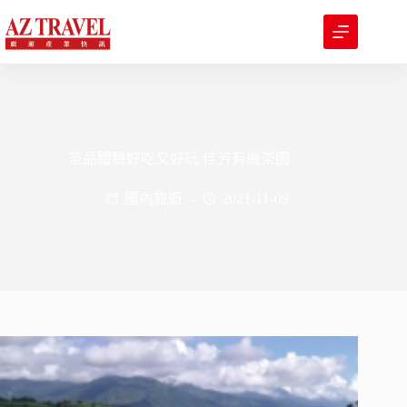
跳
至
主
要
內
容
茶品體驗好吃又好玩 佳芳有機茶園
國內旅遊
2021-11-09