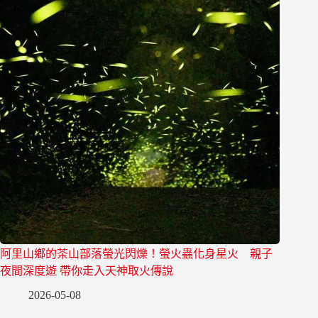
阿里山鄉的茶山部落螢光閃爍！螢火蟲化身星火 親子
夜間深度遊 帶你走入天神取火傳說
2026-05-08