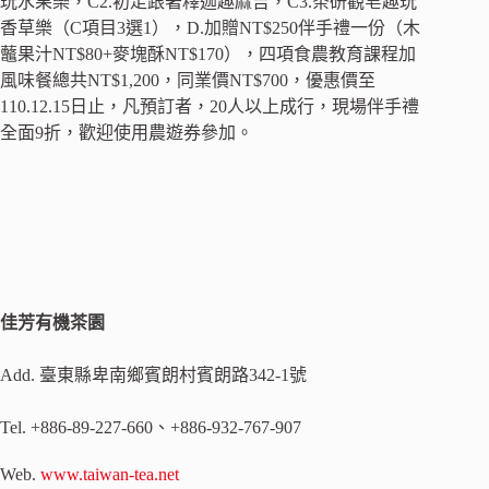
玩水果樂，C2.初走跟著釋迦趣麻吉，C3.茶研觀皂趣玩
香草樂（C項目3選1），D.加贈NT$250伴手禮一份（木
虌果汁NT$80+麥塊酥NT$170），四項食農教育課程加
風味餐總共NT$1,200，同業價NT$700，優惠價至
110.12.15日止，凡預訂者，20人以上成行，現場伴手禮
全面9折，歡迎使用農遊券參加。
佳芳有機茶園
Add. 臺東縣卑南鄉賓朗村賓朗路342-1號
Tel. +886-89-227-660、+886-932-767-907
Web.
www.taiwan-tea.net