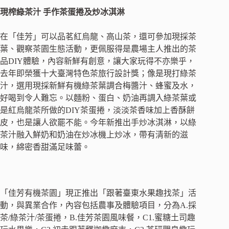
現榨綠茶汁 手作茶蛋捲及炒冰淇淋
在「佳芳」可以品茗紅烏龍、高山茶，還可參加現採茶
葉、觀察茶園生態活動，更佩服得是農場主人推出的茶
品DIY體驗，內容新鮮有創意，讓大家玩得不亦樂乎，
去年即榮獲十大臺灣特色茶旅行設計獎；像是現打綠茶
汁，選用現採新鮮有機綠茶葉調合梅醬汁、蜂蜜及水，
好喝到令人難忘。以麵粉、蛋白、奶油再調入綠茶葉或
是紅烏龍茶所做的DIY茶蛋捲，淡淡茶香味加上香酥餅
皮，也是讓人欲罷不能。今年新推出手炒冰淇淋，以綠
茶汁融入鮮奶和奶油在炒冰機上炒冰，帶有清新的滋
味，綿密香甜滿足味蕾。
「佳芳有機茶園」現正推出「跟著臺東水果趣找茶」活
動，與異業合作，內容包括農事及體驗項目，分為A.採
茶/綠茶汁/茶蛋捲，B.佳芳茶園風味餐，C1.蜜糖土司趣