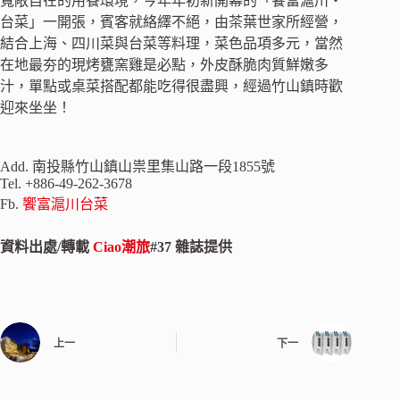
寬敞自在的用餐環境，今年年初新開幕的「饗富滬川‧
台菜」一開張，賓客就絡繹不絕，由茶葉世家所經營，
結合上海、四川菜與台菜等料理，菜色品項多元，當然
在地最夯的現烤甕窯雞是必點，外皮酥脆肉質鮮嫩多
汁，單點或桌菜搭配都能吃得很盡興，經過竹山鎮時歡
迎來坐坐！
Add. 南投縣竹山鎮山祟里集山路一段1855號
Tel. +886-49-262-3678
Fb.
饗富滬川台菜
資料出處/轉載
Ciao潮旅
#37 雜誌提供
上一
下一