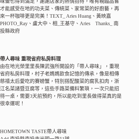
味蕾也得到滿足，謝謝店家的熱情招待，唯有親臨品嘗
才能感受在地的功夫菜、傳統菜、家常菜的好廚藝，再
來一杯咖啡更是完美！
TEXT_ Aries Huang、黃映嘉
PHOTO_Ray、盧大中、相_王基守、Aries Thanks_ 南
投縣政府
帶人尋味 重現省府私房料理
由在地光榮里里長陳武強所開設的「帶人尋味」，重現
省府私房料理，村子老媽媽飲食記憶的傳承，像是相傳
慈禧太后愛吃的賽螃蟹，特別搭配酸菜的腐乳扣肉，浙
江名菜諸暨豆腐等，這些手路菜備料繁瑣，一次只能招
待一桌，需要3天前預約，所以能吃到里長做得菜真的是
很幸運呢！
HOMETOWN TASTE帶人尋味
Add.南投縣南投市光明一路51號