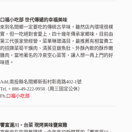
口福小吃部 世代傳遞的幸福美味
來到名間鄉一定要吃的傳統古早味，雖然店內環境很樸
實，但一吃絕對會愛上，四十幾年傳承家鄉味，目前由
第三代張家榮經營，菜單琳瑯滿目，最推薦有相當費工
的招牌菜筍干爌肉、清蒸豆薣魚肚、外酥內軟的酥炸嫩
雞肉，當地著名的冷泉空心菜等，讓人想一再上門的好
味道。
Add.南投縣名間鄉新街村彰南路402-1號
Tel. + 886-49-222-9958（周三固定公休）
Fb.
口福小吃部
饗富滬川‧台菜 現烤美味甕窯雞