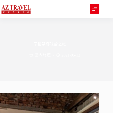
跳
至
主
要
內
容
南投茶鄉味蕾之旅
國內旅遊
2021-05-12