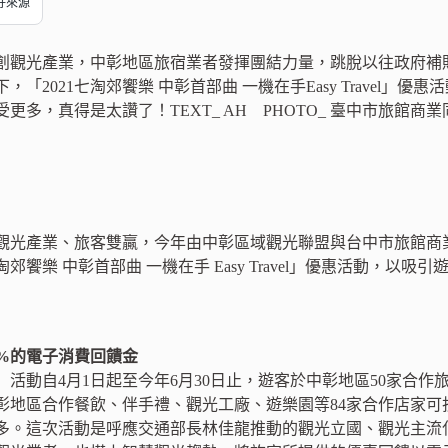
偏好來源
創觀光產業，中彰地區旅宿業者發揮團結力量，跳脫以往政府補
，「2021七淘郊饗樂 中彰首部曲 一機在手Easy Travel
更多，真得是太讚了！TEXT_ AH PHOTO_ 臺中市旅館商
觀光產業、旅客雙贏，今年由中彰區域觀光聯盟與台中市旅館商
淘郊饗樂 中彰首部曲 一機在手 Easy Travel」優惠活動，以
0%的電子消費回饋金
樂」活動自4月1日起至今年6月30日止，遊客於中彰地區50家合
彰地區合作餐飲、伴手禮、觀光工廠、遊樂園等84家合作店家可
多。這次活動是呼應交通部長林佳龍推動的觀光立國、觀光主流