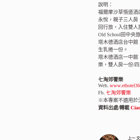
說明：
福爾摩沙草悟道酒
永悅，親子三人房
回行旅，入住雙人
Old School
塔木德酒店台中館，
生乳捲一份。
塔木德酒店一中館，
樂，雙人房一份/
七淘郊饗樂
Web.
www.ethotel36
Fb.
七淘郊饗樂
※本專案不適用於清明
資料出處/轉載
Ci
上一