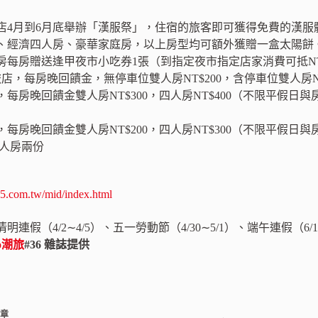
店4月到6月底舉辦「漢服祭」，住宿的旅客即可獲得免費的漢服
、經濟四人房、豪華家庭房，以上房型均可額外獲贈一盒太陽餅
房每房贈送逢甲夜市小吃券1張（到指定夜市指定店家消費可抵NT
田中央旅店，每房晚回饋金，無停車位雙人房NT$200，含停車位雙人房
每房晚回饋金雙人房NT$300，四人房NT$400（不限平假日
每房晚回饋金雙人房NT$200，四人房NT$300（不限平假日
四人房兩份
5.com.tw/mid/index.html
連假（4/2∼4/5）、五一勞動節（4/30∼5/1）、端午連假（6/12
ao潮旅
#36 雜誌提供
文章