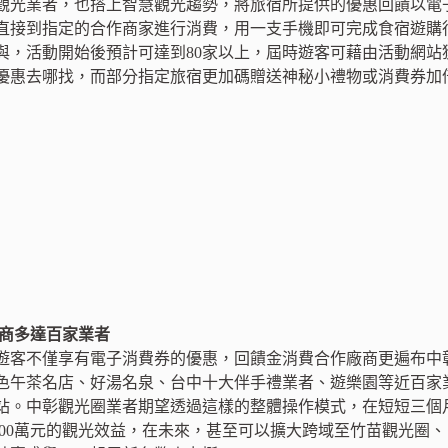
觀光業者，也搭上智慧觀光趨勢，將旅宿所提供的優惠回饋以電
直接到指定的合作商家進行消費，用一支手機即可完成食宿遊購行，
與，活動開始後預計可達到80家以上，屆時遊客可藉由活動網站
優惠去哪找，而部分指定旅宿更加碼贈送神秘小禮物或消費券加
廠商多達百家業者
遊客不僅享有電子消費券的優惠，回饋金消費合作廠商更遍布中
色午茶名店、好湯名泉、台中十大伴手禮業者、遊樂園等近百家
站。中彰觀光圈業者期望透過這樣的整體操作模式，在短短三個
,000萬元的觀光效益，在未來，甚至可以擴大跨域至竹苗觀光圈