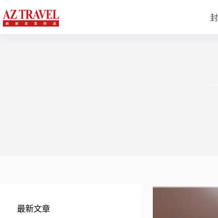
跳
至
封
主
要
內
容
一
最新文章