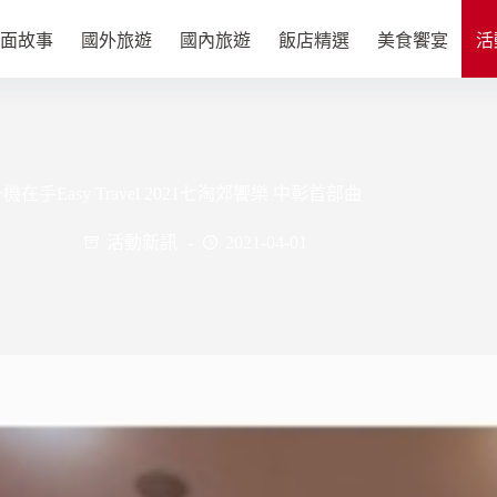
面故事
國外旅遊
國內旅遊
飯店精選
美食饗宴
活
機在手Easy Travel 2021七淘郊饗樂 中彰首部曲
活動新訊
2021-04-01