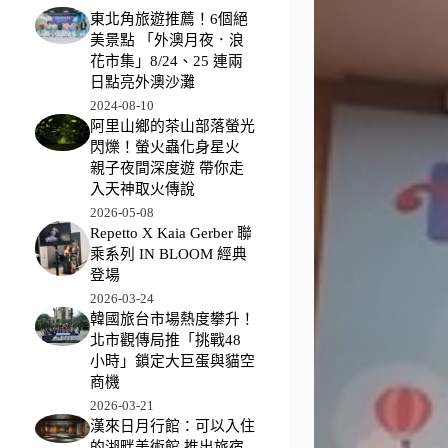
東北角旅遊推薦！6個絕
美景點 「外澳月夜．浪
花市集」8/24、25 連兩
日點亮外澳沙灘
2024-08-10
阿里山鄉的茶山部落螢光
閃爍！螢火蟲化身星火
親子夜間深度遊 帶你走
入天神取火傳說
2026-05-08
Repetto X Kaia Gerber 聯
乘系列 IN BLOOM 經典
登場
2026-03-24
韓國旅台市場熱度攀升！
北市觀傳局推「挑戰48
小時」鎖定大巨蛋與貓空
商機
2026-03-21
漢來日月行館：可以入住
的湖畔美術館 推出旅宿