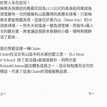
好男人全在這兒！
梅傑夫與鄰近的霞慕尼因為1113公尺的高海拔同樣成為
滑雪勝地，也同樣擁有山區難得的高爾夫球場，只是梅
傑夫更能物盡其用，這座位於裘力山（Mont Joly）的18
洞高球場，一到冬天就搖身一變為滑雪場，而每年4萬人
次的觀光客，將會讓這個原本寧靜的小鎮，頓時熱鬧鮮
活了起來…
我也想要這樣一棟Chalet
Chalet在法文有山區中的木屋別墅之意，《Le Mont
d’Arbois》除了是法國4星級旅館外，同時也是
Relais&Chateau飯店體系成員之一，這朵有點像百合花的
標誌，代表了這家Chalet的頂級服務品質…
上一
下一