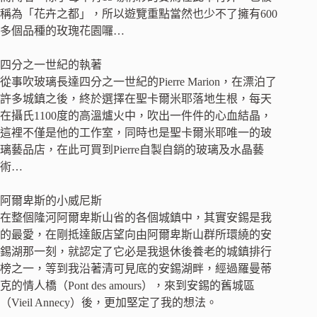
稱為「花卉之都」，所以遊覽重點當然也少不了擁有600
多個品種的玫瑰花園囉…
四分之一世紀的執著
從事吹玻璃長達四分之一世紀的Pierre Marion，在漂泊了
許多城鎮之後，終於選擇在聖卡爾米耶落地生根，每天
在攝氏1100度的高溫爐火中，吹出一件件的心血結晶，
這裡不僅是他的工作室，同時也是聖卡爾米耶唯一的玻
璃藝品店，在此可買到Pierre自製自銷的玻璃及水晶藝
術…
阿爾卑斯的小威尼斯
在整個隆河阿爾卑斯山省的各個城鎮中，其實安錫是我
的最愛，在剛抵達飯店望向由阿爾卑斯山群所環繞的安
錫湖那一刻，就認定了它必是我退休後養老的城鎮排行
榜之一，等到我沿著清可見底的安錫湖畔，經過羅曼蒂
克的情人橋（Pont des amours），來到安錫的舊城區
（Vieil Annecy）後，更加堅定了我的想法。