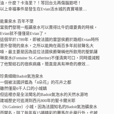
油，什麼？卡洛里？！等回台北再傷腦筋吧！
以上幸福事件是發生在Evian活水城的真實場景…
能量泉水 百年不墜
當我們發現一瓶礦泉水可以賣得比牛奶還要貴的時候，
Evian就不僅僅是Evian了。
這個早於1789年，即被法國的雷瑟侯爵於路經Evian時所
意外發現的泉水，之所以能夠在兩百多年前就聲名大
噪，最主要是因為這位法國侯爵聲稱他所飲用的聖凱薩
琳泉水(Fontaine St.-Catherine)不僅清爽可口，同時還減輕
了他腎結石的宿疾病痛，簡直是具有神奇的療效…
珍貴細緻Badoit氣泡泉水
一個被法國評鑑為「4朵花」的花卉之都
雖然僅是6千人口的小城鎮
但這裡亦是全法聞名的Badoit氣泡水的天然水源地
建城歷史可追溯到西元800年的聖卡爾米耶
（St.Galmier）小城，因為法國知名的Badoit氣泡礦泉水
而聞名，除了每年有15場精彩的賽馬在此舉行外，也被