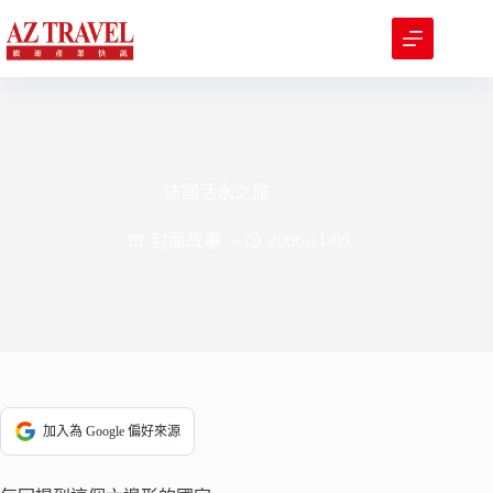
跳
至
主
要
內
容
法國活水之旅
封面故事
2006-11-08
加入為 Google 偏好來源