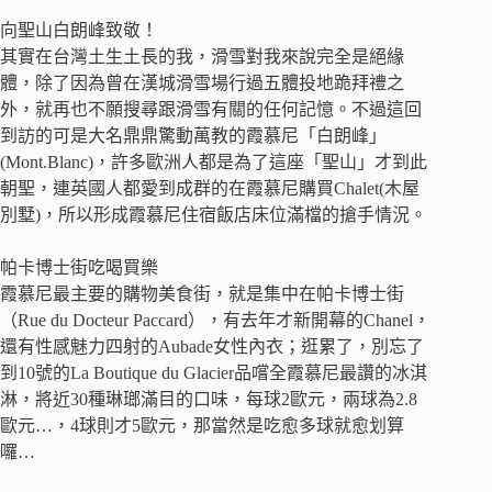
向聖山白朗峰致敬！
其實在台灣土生土長的我，滑雪對我來說完全是絕緣
體，除了因為曾在漢城滑雪場行過五體投地跪拜禮之
外，就再也不願搜尋跟滑雪有關的任何記憶。不過這回
到訪的可是大名鼎鼎驚動萬教的霞慕尼「白朗峰」
(Mont.Blanc)，許多歐洲人都是為了這座「聖山」才到此
朝聖，連英國人都愛到成群的在霞慕尼購買Chalet(木屋
別墅)，所以形成霞慕尼住宿飯店床位滿檔的搶手情況。
帕卡博士街吃喝買樂
霞慕尼最主要的購物美食街，就是集中在帕卡博士街
（Rue du Docteur Paccard），有去年才新開幕的Chanel，
還有性感魅力四射的Aubade女性內衣；逛累了，別忘了
到10號的La Boutique du Glacier品嚐全霞慕尼最讚的冰淇
淋，將近30種琳瑯滿目的口味，每球2歐元，兩球為2.8
歐元…，4球則才5歐元，那當然是吃愈多球就愈划算
囉…