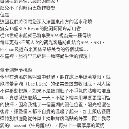
每回提到這個六邊形的國家，
總免不了與時尚巴黎作聯想
但是
這回我們將引領您深入法國東南方的活水秘境..
擁有15個SPA Resort的隆河阿爾卑斯山省
從19世紀末起就已將享受SPA視為是一種傳統
每年更有3千萬人次的觀光客造訪此結合SPA、SKI、
Fashion及遍布米其林星級美食的各個城鎮…
在這裡，旅行早已經是一種時尚生活的體現！
蕾夢湖畔夢桃源
今早在清脆的鳥叫聲中甦醒，躺在床上半瞇著雙眼，就
能將蕾夢湖（Lac Lan）的優美景致盡收眼底，叫人捨
不得移動視線，如果不是聽到肚子不爭氣的咕嚕咕嚕直
叫，真想就這麼躺上一天。不過下樓享用早餐更是明智
的抉擇，因為我挑了一個面湖的絕佳位置，陽光輕灑在
後背，讓整個人都不自覺的溫暖了起來，加上飯店餐廳
還特別供應剛從蜂巢上摘取鮮度滿點的蜂蜜，配上我最
愛的Croissant（牛角麵包），再抹上一層厚厚的黃奶