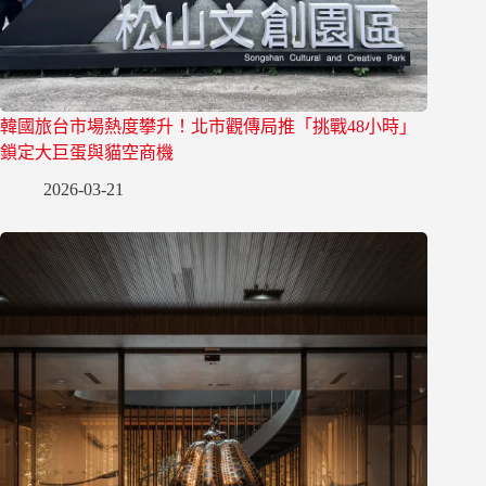
韓國旅台市場熱度攀升！北市觀傳局推「挑戰48小時」
鎖定大巨蛋與貓空商機
2026-03-21