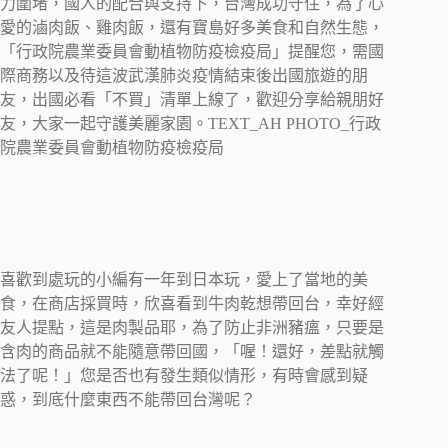
力圍堵，國人的配合與支持下，台灣成功守住，為了心
愛的滷肉飯、雞肉飯，還有寶島好多美食和自然生態，
「行政院農業委員會動植物防疫檢疫局」提醒您，需國
際商務以及待這波武漢肺炎疫情結束後出國旅遊的朋
友，出國必看「不買」清單上線了，歡迎分享給親朋好
友，大家一起守護美麗家園。TEXT_AH PHOTO_行政
院農業委員會動植物防疫檢疫局
喜歡到處玩的小編有一年到日本玩，愛上了當地的美
食，在商店採買時，欣喜看到牛肉乾想帶回台，幸好經
友人提點，這是肉製品耶，為了防止非洲豬瘟，只要是
含肉的商品就不能隨意帶回國，「喔！還好，差點就觸
法了呢！」您是否也有發生類似情形，有時會感到疑
惑，到底什麼東西不能帶回台灣呢？