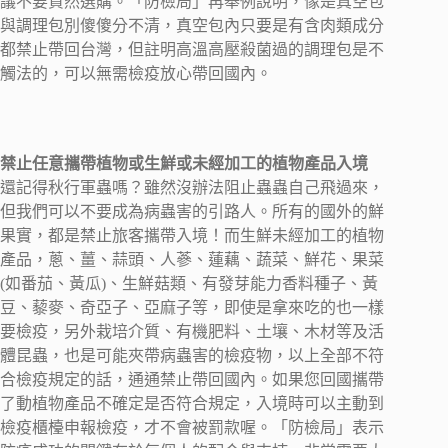
議不要貿然選購。「防檢局」再舉例說明，像是真空包
與調理包別傻傻分不清，真空包內只要是有含肉類成分
都禁止帶回台灣，但註明高溫高壓殺菌過的調理包是不
觸法的，可以無需檢疫放心帶回國內。
禁止任意攜帶植物或生鮮或未經加工的植物產品入境
還記得秋行軍蟲嗎？雖然沒辦法阻止蟲蟲自己飛過來，
但我們可以不要成為病蟲害的引路人。所有的國外的鮮
果實，都是禁止旅客攜帶入境！而生鮮未經加工的植物
產品，蔥、薑、蒜頭、人蔘、蓮藕、蔬菜、鮮花、果菜
(如番茄、黃瓜)、生鮮菇類、有發芽能力香料種子、黃
豆、藜麥、奇亞子、亞麻子等，即使是拿來吃的也一樣
要檢疫，另外栽培介質、有機肥料、土壤、木材等及活
體昆蟲，也是可能夾帶病蟲害的檢疫物，以上全部不符
合檢疫規定的話，通通禁止帶回國內。如果您回國攜帶
了動植物產品不確定是否符合規定，入境時可以主動到
檢疫櫃檯申報檢疫，才不會被罰款喔。「防檢局」表示