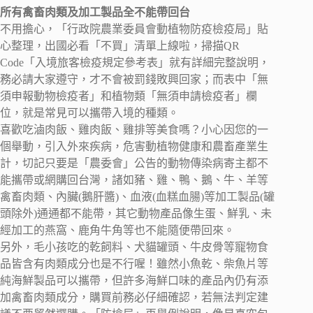
所有禽畜肉類及加工製品全不能帶回台
不用擔心，「行政院農業委員會動植物防疫檢疫局」貼
心整理，出國必看「不買」清單上線啦，掃描QR
Code「入境旅客檢疫規定參考表」就有詳細完整說明，
務必請大家遵守，才不會被罰錢敗興回家；而表中「無
須申報動物檢疫者」和植物類「無須申請檢疫者」欄
位，就是常見可以攜帶入境的種類。
喜歡吃滷肉飯、雞肉飯、雞排等美食嗎？小心因您的一
個舉動，引入外來疾病，危害動植物健康和農畜產業生
計，切記只要是「農委會」公告的動物傳染病寄主都不
能攜帶或網購回台灣，諸如豬、雞、鴨、鵝、牛、羊等
禽畜肉類、內臟(鵝肝醬)、血液(血糕血腸)等加工製品(罐
頭除外)通通都不能帶，其它動物產品像生蛋、鮮乳、未
經加工的燕窩、鹿角牛角等也不能隨便帶回來。
另外，毛小孩吃的乾飼料、犬貓罐頭、牛皮骨等寵物食
品皆含有肉類成分也是不行喔！雖然小魚乾、柴魚片等
純海鮮製品可以攜帶，但許多海鮮口味的產品內仍有添
加禽畜肉類成分，購買前務必仔細確認，若無法判定建