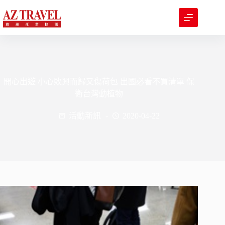
跳
至
主
要
內
容
開心出遊 小心敗興而歸又傷荷包 出國必看不買清單 保
衛台灣動植物
活動新訊
2020-04-22