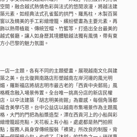
空間，融合越式熱情色彩與法式的悠閒浪漫，將越法建
築元素，如經典法式孔雀藍的拱門、羅馬柱，木製百葉
窗以及精美的手工彩繪燈籠、繽紛壁畫為主要元素，再
飾以熱帶植栽、傳統笠帽、竹籃等，打造出全台最美的
越式餐廳，讓人如身歷其境體驗越法獨有風情，帶有東
方小巴黎的魅力氛圍。
一店一主題，各有不同的主題壁畫，展現越南文化與建
築之美。台北復興南路店形塑越南左岸河邊的風光明
媚，羅斯福店將胡志明市最古老的「西貢中央郵局」風
格概念融入場景佈置。全台唯一挑高分店的新店民權
店，以中法建築「胡志明美術館」為靈感，每個角落都
蘊含美學巧思。台中公益店以越南市集場景作為主題風
格，大門的門把為船槳造型，漂在西貢河上的小船與彩
繪燈籠超亮點，天花板上有小船，處處都是熱門拍照
點；服務人員身穿傳統服裝「襖黛」所改良的制服，背
著一個藤編小包，也成了「沐越」的特色之一。徜徉專