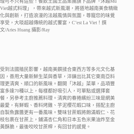
理可不只有這些！餐飲王國王品集團旗下品牌「沐越Mu
Viet越式料理」，帶來越式新風潮，將道地越南美食精緻
化與創新，打造浪漫的法越風情與氛圍，尊寵您的味覺
享受，大啖超越傳統的越式饗宴，C’est La Viet！撰
文/Aries Huang 攝影/Ray
受到法國殖民影響，越南美饌揉合東西方等多元文化基
因，善用大量新鮮生菜與香草，淬鍊出比其它東南亞料
理更清爽、順口的新風味。翻開「沐越」菜單，品項豐
富多達70種以上，每樣都好吸引人，可單點或選擇套
餐，另參考主廚推薦料理。清爽的春捲繽紛三味是網美
最愛，有鮮蝦、香料烤雞、芋泥櫻花蝦口味，搭配主廚
自製魚露醬更有一番風味。雙味甘蔗蝦將飽滿蝦仁、花
枝包裹在甘蔗上，鋪滿杏仁角和日本五色米果油炸至金
黃酥脆，最後咬咬甘蔗桿，有回甘的感覺。