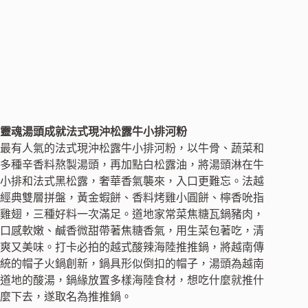
靈魂湯頭成就法式現沖松露牛小排河粉
最有人氣的法式現沖松露牛小排河粉，以牛骨、蔬菜和
多種辛香料熬製湯頭，再加點白松露油，將湯頭淋在牛
小排和法式黑松露，奢華香氣襲來，入口更難忘。法越
經典雙層拼盤，黃金蝦餅、香料烤雞小圓餅、檸香吮指
雞翅，三種好料一次滿足。道地家常菜焦糖瓦鍋豬肉，
口感軟嫩、鹹香微甜帶著焦糖香氣，用生菜包著吃，清
爽又美味。打卡必拍的越式酸辣海陸推推鍋，將越南傳
統的帽子火鍋創新，鍋具形似倒扣的帽子，湯頭為越南
道地的酸湯，鍋緣放置多樣海陸食材，想吃什麼就推什
麼下去，遂取名為推推鍋。