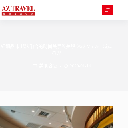
跳
至
主
要
內
容
細細品味 越法融合的時尚美景與美饌 沐越 Mu Viet 越式
料理
美食饗宴
2020-01-14