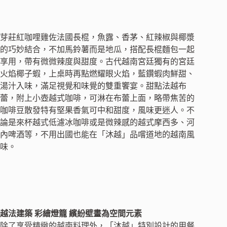
芽莊紅咖哩雞佐法國長棍，魚露、香茅、紅辣椒與椰漿
的巧妙結合，不加馬鈴薯而是地瓜，搭配長棍麵包一起
享用，帶有微微辣度與甜度。古代越南宮廷獨有的宮廷
火焰椰子蝦，上桌時再點燃耀眼火焰，藍鑽蝦肉鮮甜、
湯汁入味，滿足視覺和味覺的雙重饗宴。甜點法越布
蕾，附上小壺越式咖啡，可淋在布蕾上面，略帶焦苦的
咖啡豆散發特有堅果香氣可中和甜度，風味更迷人。不
論是來杯越式低濾冰咖啡或是微辣感的越式摩西多、河
內啤酒等，不用出國也能在「沐越」品嚐道地的越南風
味。
越法建築 彩繪燈籠 繽紛壁畫為空間元素
除了享受精緻的越南料理外，「沐越」特別設計的用餐