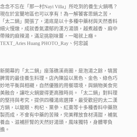
念念不忘在「那一村Nayi Villa」所吃到的養生火鍋嗎？
現在於宜蘭地區也可以享有！為一解饕客思鍋之苦，
「太二鍋」開張了，湯底是以十多種中藥材與天然香料
細火慢燉，成就香氣濃郁的漢方湯頭，越煮越香、麻中
帶辣的麻辣湯，滿足挑剔味蕾，一喝就上癮。
TEXT_Aries Huang PHOTO_Ray、何忠誠
新開幕的「太二鍋」座落礁溪商圈，是泡湯之餘，犒賞
脾胃的最佳養生料理。店內陳設以黑色、金色、綠色巧
妙地平衡與相襯，自然優雅的用餐環境，與鍋物美食完
美融合，讓吃火鍋變得更高雅時尚。「太二鍋」對料理
的堅持與考究，提供四種湯底選擇，最受歡迎的太二漢
方鍋，以龍眼、枸杞、黨參、紅棗等十多種香料中藥熬
製而成，不會有中藥的苦辣，完美釋放食材清甜，補氣
養血、滋補肝腎的天然好湯頭，風味獨特，身體零負
擔。