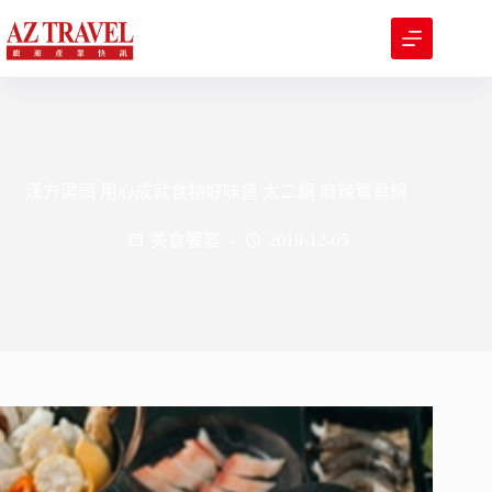
跳
至
主
要
內
容
漢方湯頭 用心成就食物好味道 太二鍋 麻辣鴛鴦鍋
美食饗宴
2019-12-05