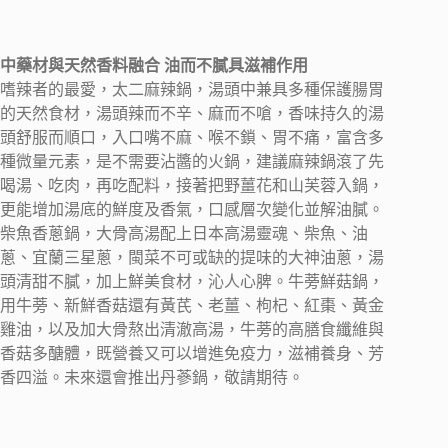
中藥材與天然香料融合 油而不膩具滋補作用
嗜辣者的最愛，太二麻辣鍋，湯頭中兼具多種保護腸胃
的天然食材，湯頭辣而不辛、麻而不嗆，香味持久的湯
頭舒服而順口，入口嘴不麻、喉不鎖、胃不痛，富含多
種微量元素，是不需要沾醬的火鍋，建議麻辣鍋滾了先
喝湯、吃肉，再吃配料，接著把野薑花和山芙蓉入鍋，
更能增加湯底的鮮度及香氣，口感層次變化並解油膩。
柴魚香蔥鍋，大骨高湯配上日本高湯靈魂、柴魚、油
蔥、宜蘭三星蔥，閩菜不可或缺的提味的大神油蔥，湯
頭清甜不膩，加上鮮美食材，沁人心脾。牛蒡鮮菇鍋，
用牛蒡、新鮮香菇還有黃芪、老薑、枸杞、紅棗、黃金
雞油，以及加大骨熬出清澈高湯，牛蒡的高膳食纖維與
香菇多醣體，既營養又可以增進免疫力，滋補養身、芳
香四溢。未來還會推出丹蔘鍋，敬請期待。