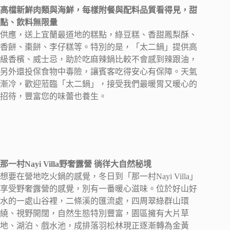
高檔新鮮肉類與海鮮，每樣附餐與配料品質看得見，甜
點、飲料無限量
供應，送上宜蘭最道地的糕點，綠豆糕、香甜鳳梨酥、
香餅、棗餅、李仔糕等。特別的是，「太二鍋」提供高
級香檳、威士忌，助於吃麻辣鍋比較不會感到辣跟油，
另外還投保食物中毒險，讓賓客吃得安心有保障。天氣
漸冷，歡迎蒞臨「太二鍋」，接受我們最暖胃又暖心的
招待，豐富您的味蕾也養生。
那一村Nayi Villa野奢露營 徜徉大自然秘境
想要在營地吃火鍋的感覺，冬日到「那一村Nayi Villa」
享受野奢露營的感覺，別有一番暖心滋味。位於好山好
水的一處山谷裡，二條溪的匯流處，四周翠綠群山環
繞、視野開闊，自然生態特別豐富，園區擁有大片草
地、湖泊、戲水池，成排落羽松林現正逐漸轉為金黃