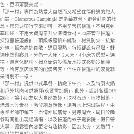
色，更添蕭瑟美感。
「那一村」專門為熱愛大自然而又希望住得舒適的旅人
而設，Glamorous Camping即是豪華露營、野奢莊園的概
念。您只要帶行李來即可，不用辛苦搭帳篷，不用克難
塞睡袋，不用大費周章升火準備食材。20座奢華帳篷，
採狩獵帳篷設計，頂級帳篷帆布縫製，材質防火、抗紫
外線，帳內高挑寬敞、通風隔熱。每帳都設有吊燈、舒
適床墊與寢具，分為一大床、2大床、4小床等房型可選
擇，還有休閒椅、獨立衛浴設備及水冷式移動冷氣機
等，所有旅店該有的配備皆有，但住在帳篷裡的感覺就
是特別不一樣。
「那一村」提供中式早餐、精緻下午茶，以及特製火鍋
和戶外烤肉可供選擇(晚餐需加價)。此外，設計各種DIY
課程，讓小朋友以大自然為師，取材石頭、植物樹葉、
漂流木等素材，激發創意想像，還有水上瑜珈課程，由
專業老師帶領下，盡情伸展筋骨，另每周六、周日於晚
餐時間推出現場演唱，以及帳篷內蚊子電影院、假日營
火等，讓露營內容更增有趣精彩。因為太夯、太熱門，
所以請提早於官網預訂。