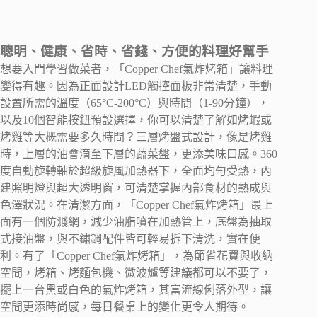
聰明、健康、省時、省錢、方便的料理好幫手
想要入門學習做菜者，「Copper Chef氣炸烤箱」讓料理
變得有趣。因為正面設計LED觸控面板非常清楚，手動
設置所需的溫度（65°C-200°C）與時間（1-90分鐘），
以及10個智能按鈕預設選擇，你可以清楚了解如烤蝦或
烤雞等大概需要多久時間？三層烤盤式設計，像是烤雞
時，上層的油會滴至下層的蔬菜盤，更添美味口感。360
度自動旋轉軸於超級旋風加熱器下，全面均勻受熱，內
建照明燈與超大透明窗，可清楚掌握內部食材的熟成與
色澤狀況。在清潔方面，「Copper Chef氣炸烤箱」最上
面有一個防濺網，減少油脂噴在加熱管上，底盤為抽取
式接油盤，與不鏽鋼配件皆可輕易拆下清洗，實在便
利。有了「Copper Chef氣炸烤箱」，為節省花費與收納
空間，烤箱、烤麵包機、微波爐等建議都可以不要了，
擺上一台黑或白色的氣炸烤箱，其富流線俐落外型，讓
空間更添時尚感，每日餐桌上的變化更令人期待。