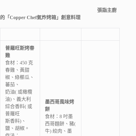
張詣主廚
的「Copper Chef氣炸烤箱」創意料理
普羅旺斯烤春
雞
食材：450 克
春雞、黃甜
椒、綠櫛瓜、
蕃茄、
奶油( 或橄欖
油)、義大利
墨西哥風味烤
綜合香料( 或
餅
普羅旺
食材：8 吋墨
斯香料)、
西哥麵餅、豬(
鹽、胡椒。
牛) 絞肉、墨
作法：