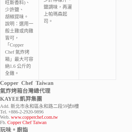
旺斯香料)、
鹽調味，再灑
少許鹽、
上帕瑪森起
胡椒提味。
司。
說明：選用一
般土雞或肉雞
皆可，
「Copper
Chef 氣炸烤
箱」最大可容
納1.6 公斤的
全雞。
Copper Chef Taiwan
氣炸烤箱台灣總代理
KAYEE凱羿集團
Add. 新北市永和區永和路二段59號8樓
Tel. +886-2-2920-9896
Web.
www.copperchef.com.tw
Fb.
Copper Chef Taiwan
玩味。廚詣