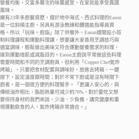
營養均衡，又富多層次的味蕾感受，在家就能享受異國
風味。
擁有23年多廚藝資歷，擅於地中海式、西式料理的Eason
是一位斜槓主廚，另具有游泳教練和體適能指導員資
格。所以「玩味。廚詣」除了供餐外，Eason還開設小班
制料理課程和運動料理課，想要讓大家善用烹調技巧與
適當調味，輕鬆做出美味又符合運動營養需求的料理，
達到運動增肌或減脂目的。Eason主廚說平常做這些料理
需要時間和不同的烹調廚具，但利用「Copper Chef氣炸
烤箱」，只要把食材配置與調味好，放進去烤箱、一鍵
按下，設定溫度跟時間；對於不常下廚或是沒有時間下
廚者，是一個很方便的料理幫手。「更讓人安心的，與
傳統油炸相比，脂肪熱量可減少約70%，對於愛吃又想
要保持身材的我們來說，少油、少負擔，講究健康和重
視運動飲食的人，氣炸烤箱非常適合。」