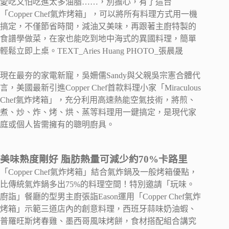
愛吃又怕吃進太多油脂……，別擔心，有了這台
「Copper Chef氣炸烤箱」，可以將所有料理方式用一機
搞定，不僅節省時間，減油又美味，再跟著主廚特製的
食譜學做菜，在家也能吃到地中海式的異國料理，簡單
輕鬆立即上桌。TEXT_Aries Huang PHOTO_張晨晟
現在最夯的家電新寵，吳姍儒Sandy與父親吳宗憲合體代
言，美國最新引進Copper Chef首款料理小家「Miraculous
Chef氣炸烤箱」，充分利用高速熱能空氣技術，將煎、
煮、炒、炸、烤、烘、蒸等料理用一鍵搞定，是現代家
庭或個人皆需擁有的聰明廚具。
美味熟度剛好 脂肪熱量可減少約70%卡路里
「Copper Chef氣炸烤箱」結合氣炸鍋及一般烤箱優點，
比傳統氣炸鍋多出75%的料理空間！特別邀請「玩味。
廚詣」餐廳的型男主廚張詣Eason運用「Copper Chef氣炸
烤箱」示範三道店內的創意料理，西班牙蒜味奶油蝦、
普羅旺斯烤春雞、墨西哥風味烤餅，食材搭配組合講究