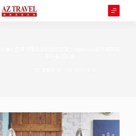
跳
至
主
要
內
容
少油少負擔 跟著主廚輕鬆學料理 Copper Chef氣炸烤箱搞
定所有烹飪事
活動新訊
2019-12-05