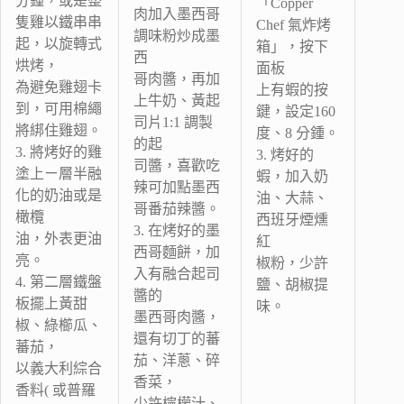
分鍾，或是整
「Copper
肉加入墨西哥
隻雞以鐵串串
Chef 氣炸烤
調味粉炒成墨
起，以旋轉式
箱」，按下
西
烘烤，
面板
哥肉醬，再加
為避免雞翅卡
上有蝦的按
上牛奶、黃起
到，可用棉繩
鍵，設定160
司片1:1 調製
將綁住雞翅。
度、8 分鍾。
的起
3. 將烤好的雞
3. 烤好的
司醬，喜歡吃
塗上ㄧ層半融
蝦，加入奶
辣可加點墨西
化的奶油或是
油、大蒜、
哥番茄辣醬。
橄欖
西班牙煙燻
3. 在烤好的墨
油，外表更油
紅
西哥麵餅，加
亮。
椒粉，少許
入有融合起司
4. 第二層鐵盤
鹽、胡椒提
醬的
板擺上黃甜
味。
墨西哥肉醬，
椒、綠櫛瓜、
還有切丁的蕃
蕃茄，
茄、洋蔥、碎
以義大利綜合
香菜，
香料( 或普羅
少許檸檬汁、