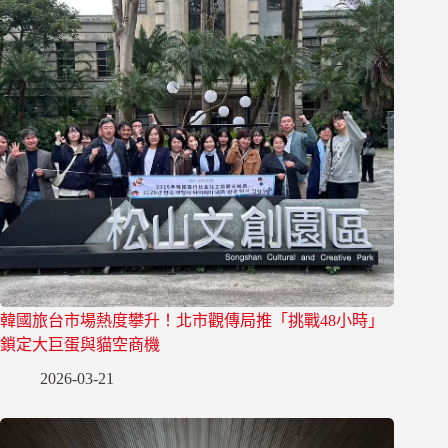
韓國旅台市場熱度攀升！北市觀傳局推「挑戰48小時」
鎖定大巨蛋與貓空商機
2026-03-21