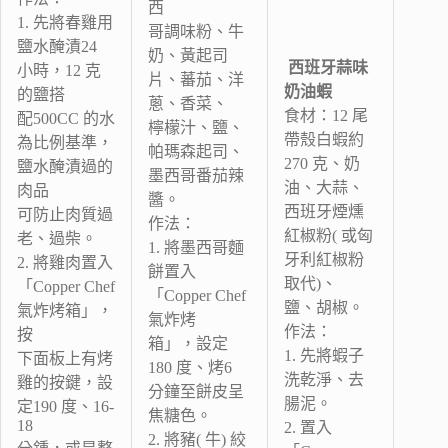
西
1. 先將春雞用
哥調味粉、牛
鹽水醃漬24
奶、黃起司
西班牙蒜味
小時，12 克
片、蕃茄、洋
奶油蝦
的鹽搭
蔥、香菜、
食材：12 尾
配500CC 的水
檸檬汁、鹽、
帶殼白蝦約
為比例基準，
帕瑪森起司、
270 克、奶
鹽水醃漬過的
墨西哥番茄辣
油、大蒜、
肉品
醬。
西班牙煙燻
可防止肉質過
作法：
紅椒粉( 或匈
老、過柴。
1. 將墨西哥麵
牙利紅椒粉
2. 將雞肉置入
餅置入
取代)、
「Copper Chef
「Copper Chef
鹽、胡椒。
氣炸烤箱」，
氣炸烤
作法：
按
箱」，設定
1. 先將蝦子
下面板上有烤
180 度、烤6
洗乾淨、去
雞的按鍵，設
分鐘至餅皮呈
腸泥。
定190 度、16-
焦糖色。
18
2. 置入
2. 將豬( 牛) 絞