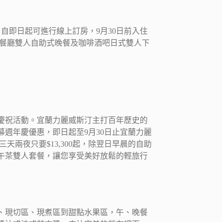
，自即日起可進行線上訂房，9月30日前入住
西餐廳雙人自助式晚餐及咖啡酒吧日式雙人下
列慶祝活動。宜蘭力麗威斯汀主打百年歷史的
週年慶優惠，即日起至9月30日止宜蘭力麗
兩夜只要$13,300起，除翌日早晨的自助
午茶雙人套餐，讓您享受美好放鬆的輕旅行
、現切區、現煮區到甜點水果區，午、晚餐