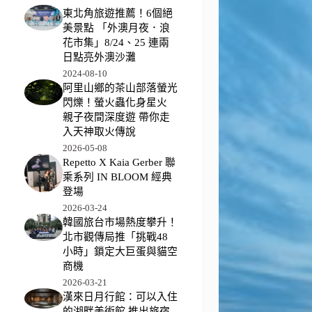
東北角旅遊推薦！6個絕
美景點 「外澳月夜．浪
花市集」8/24、25 連兩
日點亮外澳沙灘
2024-08-10
阿里山鄉的茶山部落螢光
閃爍！螢火蟲化身星火
親子夜間深度遊 帶你走
入天神取火傳說
2026-05-08
Repetto X Kaia Gerber 聯
乘系列 IN BLOOM 經典
登場
2026-03-24
韓國旅台市場熱度攀升！
北市觀傳局推「挑戰48
小時」鎖定大巨蛋與貓空
商機
2026-03-21
漢來日月行館：可以入住
的湖畔美術館 推出旅宿