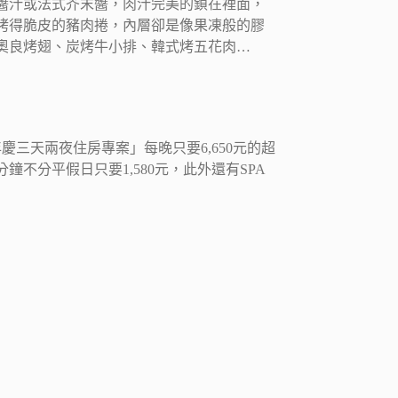
醬汁或法式芥末醬，肉汁完美的鎖在裡面，
烤得脆皮的豬肉捲，內層卻是像果凍般的膠
奧良烤翅、炭烤牛小排、韓式烤五花肉…
三天兩夜住房專案」每晚只要6,650元的超
不分平假日只要1,580元，此外還有SPA