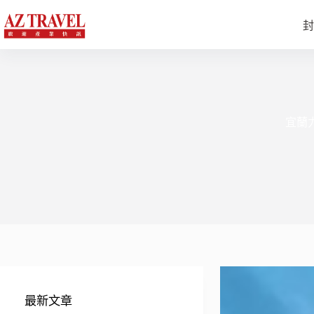
跳
至
封
主
要
內
容
宜蘭力
最新文章