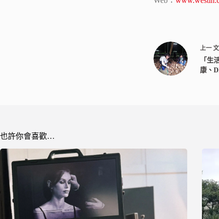
Web：
www.westin.c
上一
「生
康、D
也許你會喜歡…