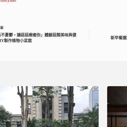
om/yilan
文章
活不憂鬱，讓菇菇療癒你」體驗菇類美味與健
新早餐運
IY製作植物小盆栽