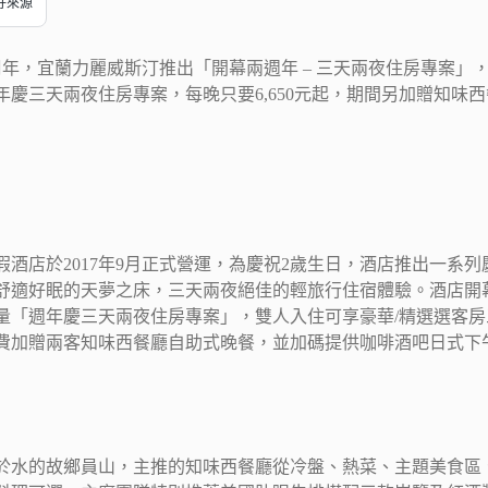
偏好來源
周年，宜蘭力麗威斯汀推出「開幕兩週年 – 三天兩夜住房專案」
年慶三天兩夜住房專案，每晚只要6,650元起，期間另加贈知味
假酒店於2017年9月正式營運，為慶祝2歲生日，酒店推出一系
舒適好眠的天夢之床，三天兩夜絕佳的輕旅行住宿體驗。酒店開幕
「週年慶三天兩夜住房專案」，雙人入住可享豪華/精選選客房三天
費加贈兩客知味西餐廳自助式晚餐，並加碼提供咖啡酒吧日式下
於水的故鄉員山，主推的知味西餐廳從冷盤、熱菜、主題美食區