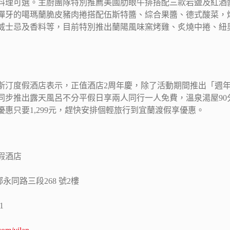
菜料理可選。主廚團隊特別推薦美國肋眼牛排搭配三款岩鹽及紅酒
彈牙的噶瑪蘭脆皮豬肉捲搭配伍斯特醬、綜合果醬、德式酸菜，
威士忌及香料等，目前特別推出蘭陽風味窯烤雞、炙燒中捲、紐
斯汀度假酒店表示，正值酒店2周年慶，除了活動期間推出「週年慶
步推出露天風呂不分平假日享兩人同行一人免費，溫泉湯屋90分鐘
惠只要1,299元，趕快安排個輕旅行到宜蘭渡假享優惠。
假酒店
永同路三段268 號2樓
1