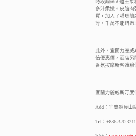
時段超過50道主
多汁柔嫩。皮脆肉
質，加入了噶瑪蘭
等，千萬不能錯過!
此外，宜蘭力麗威
值優惠價，酒店另同
香氛按摩新客體驗優
宜蘭力麗威斯汀度
Add：宜蘭縣員山鄉
Tel：+886-3-923211