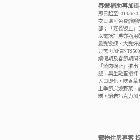
春遊補助再加碼
即日起至2019/
次日還可免費體驗
部；「嘉義觀止」另
以電話訂房亦適用
最受歡迎、大受好評
只需再加價NT$
續假期及春節期間
「燒肉觀止」推出
飯，與生雞蛋攪拌
入口即化，吃香草
上季節炭燒野菜，
糕，熔岩巧克力加
寵物住房專案 