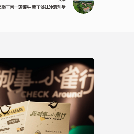
來墾丁當一頭懶牛 墾丁姊妹沙灘別墅