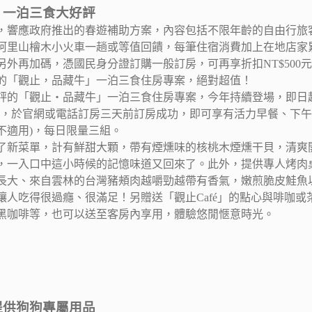
 一泊三食大好評
6/30，響應政府推出的春遊補助方案，內容包括不限年齡的自由行旅
阿里山檜木小火車一趟或等值回饋，每筆住宿消費加上在地店家累
外再加碼，憑國民身分證訂購一般訂房，可再享折扣NT$500元優
的「觀止，品藏牛」一泊三食住房專案，絕對超值！
的「觀止‧品藏牛」一泊三食住房專案，今年持續登場，即日起至201
500，於官網或電話訂房三天前訂房成功，即可享有活力早餐、下
不適用)，每日限量三組。
了新菜單，計有鮮甜大顆，帶有煙燻味的核桃木煙燻干貝，清爽
，一入口中這小時候的記憶味道又回來了。此外，提供專人烤肉
長大、來自雲林的台灣豬頰肉越嚼勁越帶有香氣，嫩煎脆皮鮭魚
讓人吃得很過癮、很滿足！另贈送「觀止Café」的點心與啡咖或
黑咖啡等，也可以送至客房內享用，體驗悠閒愜意時光。
提供狗狗專屬用品