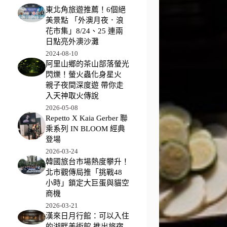
東北角旅遊推薦！6個絕
美景點 「外澳月夜．浪
花市集」8/24、25 連兩
日點亮外澳沙灘
2024-08-10
阿里山鄉的茶山部落螢光
閃爍！螢火蟲化身星火
親子夜間深度遊 帶你走
入天神取火傳說
2026-05-08
Repetto X Kaia Gerber 聯
乘系列 IN BLOOM 經典
登場
2026-03-24
韓國旅台市場熱度攀升！
北市觀傳局推「挑戰48
小時」鎖定大巨蛋與貓空
商機
2026-03-21
漢來日月行館：可以入住
的湖畔美術館 推出旅宿