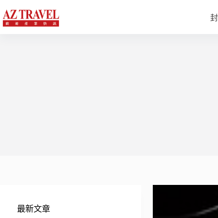
跳
至
封
主
要
內
容
最新文章