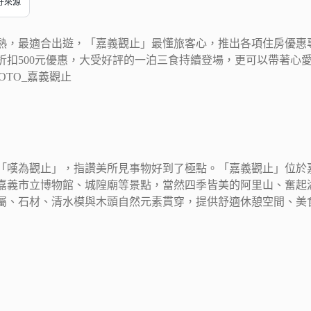
偏好來源
熱，最適合出遊，「嘉義觀止」最懂旅客心，推出各項住房優惠
折扣500元優惠，大受好評的一泊三食持續登場，更可以帶著心
HOTO_嘉義觀止
「嘆為觀止」，指讚美所見事物好到了極點。「嘉義觀止」位於
嘉義市立博物館、城隍廟等景點，當然四季皆美的阿里山、奮起
屬、石材、清水模與木頭自然元素貫穿，提供舒適休憩空間、美