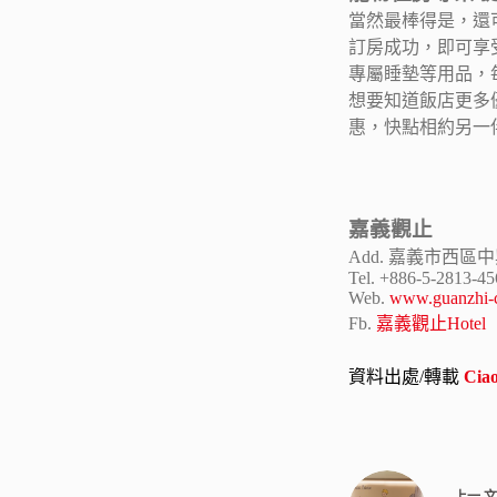
當然最棒得是，還
訂房成功，即可享
專屬睡墊等用品，
想要知道飯店更多優
惠，快點相約另一
嘉義觀止
Add. 嘉義市西區中
Tel. +886-5-2813-45
Web.
www.guanzhi-c
Fb.
嘉義觀止Hotel
資料出處/轉載
Ci
上一