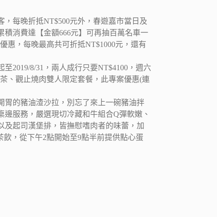
客，每晚折抵NT$500元外，春遊嘉市當日及
積消費達【金額666元】可再抽百萬名車一
惠，每晚最高共可折抵NT$1000元，還有
9/8/31，兩人成行只要NT$4100，週六
午茶、觀止燒肉雙人限定套餐，此專案優惠(連
開胃的豬油渣沙拉，別忘了來上一碗豬油拌
桌邊服務，嚴選現切冷藏和牛組合Q彈軟嫩、
以及起司漢堡排，皆撫慰嗜肉者的味蕾，加
茶飲，從下午2點開始至9點半前提供點心蛋