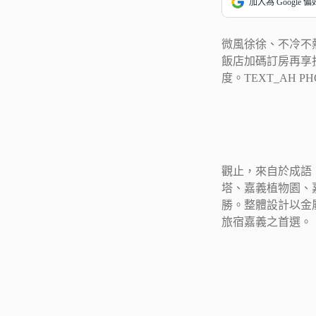
加入為 Google 
微風徐徐、不冷不
飯店加碼訂房再享
度。TEXT_AH P
觀止，來自於成語
塔、嘉義植物園、
勝。整體設計以金
旅宿嘉義之首選。