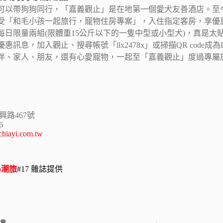
可以帶狗狗同行，「嘉義觀止」是在地第一個愛犬友善酒店。至今
受「和毛小孩一起旅行，寵物住房專案」，入住指定客房，享優
每日限量兩組(限體重15公斤以下的一隻中型或小型犬)，真是太
惠訊息，加入觀止、搜尋帳號「llx2478x」或掃描QR code
伴、家人、朋友，還有心愛寵物，一起至「嘉義觀止」度過專屬
興路467號
6
hiayi.com.tw
ao潮旅
#17 雜誌提供
文章