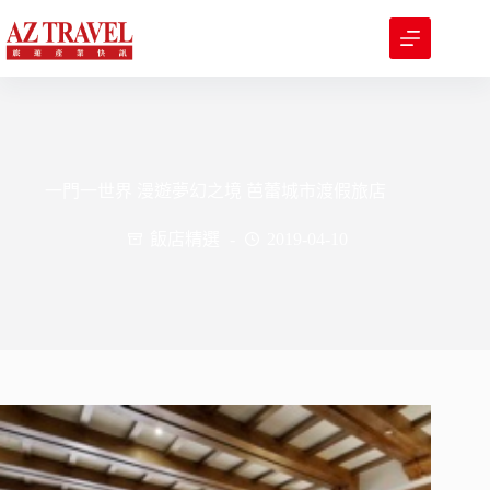
跳
至
主
要
內
容
一門一世界 漫遊夢幻之境 芭蕾城市渡假旅店
飯店精選
2019-04-10