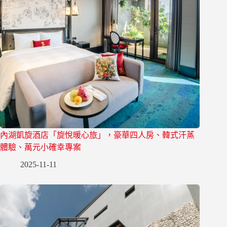
內湖凱旋酒店「旋悅暖心旅」，豪華四人房、韓式汗蒸
體驗、萬元小確幸專案
2025-11-11