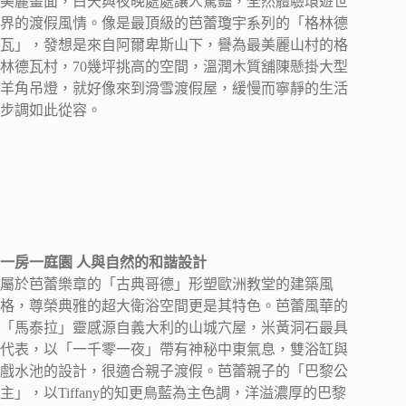
美麗畫面，白天與夜晚處處讓人驚豔，全然體驗環遊世
界的渡假風情。像是最頂級的芭蕾瓊宇系列的「格林德
瓦」，發想是來自阿爾卑斯山下，譽為最美麗山村的格
林德瓦村，70幾坪挑高的空間，溫潤木質舖陳懸掛大型
羊角吊燈，就好像來到滑雪渡假屋，緩慢而寧靜的生活
步調如此從容。
一房一庭園 人與自然的和諧設計
屬於芭蕾樂章的「古典哥德」形塑歐洲教堂的建築風
格，尊榮典雅的超大衛浴空間更是其特色。芭蕾風華的
「馬泰拉」靈感源自義大利的山城穴屋，米黃洞石最具
代表，以「一千零一夜」帶有神秘中東氣息，雙浴缸與
戲水池的設計，很適合親子渡假。芭蕾親子的「巴黎公
主」，以Tiffany的知更鳥藍為主色調，洋溢濃厚的巴黎