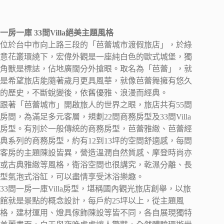
一房一庫 33間Villa絕美主題風格
位於台中市向上路三段的「芭蕾城市渡假旅店」，於綠
意花叢環繞下，宏偉外觀是一座純白色的歐式城堡，獨
角獸是標誌，佔地廣闊分外搶眼。取名為「芭蕾」，就
是希望旅店能隨著歲月更具風華，就像芭蕾舞擁有悠久
的歷史，不斷蛻變後，依舊優雅、浪漫而經典。
跟著「芭蕾城市」開啟旅人的世界之眼，旅店共有55間
房間，為滿足多元客層，規劃22間商務房型及33間Villa
房型。有別於一般傳統的商務房型，芭蕾雅緻、芭蕾經
典系列的商務房型，約有12到13坪的空間舒適感，每間
客房的主題陳設皆異，營造溫潤自然質感、摩登時尚亦
或古典雅緻等風格，衛浴空間也很講究，乾濕分離、長
型氣泡式浴缸，可以盡情享受沐浴樂趣。
33間一房一庫Villa房型，堪稱國內觀光旅店創舉，以旅
館就是景點的概念設計，每戶約25坪以上，從主題風
格，建材運用、燈具傢飾陳設等皆不同，各自展現獨特