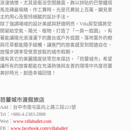
浪漫情懷，尤其是衛浴空間牆面，飾以拼貼的巴黎鐵塔
馬克磚最吸睛，作工費時，光是花費就上百萬，顯見業
主的用心及堅持細膩的設計手法。
除了強調場域的設計美感與舒適明亮，Villa房型還將空
間留給空氣、陽光、植物，打造了「一房一庭園」，有
著能讓陽光浪漫灑下的露台或戶外庭園，落地窗外的樹
與花草都能隨手碰觸，讓進門的旅客感受到閒適自在，
放慢步調享受愜意放鬆的城市假期。
還有其它的美麗國度就等您來探訪，「芭蕾城市」希望
讓所有的旅客都能在充滿熱情與友善的環境中共度芭蕾
美好時光，創造幸福回憶！
芭蕾城市渡假旅店
Add：台中市南屯區向上路三段221號
Tel：+886-4-2383-2888
Wed：
www.villaballet.com
FB：
www.facebook.com/villaballet/