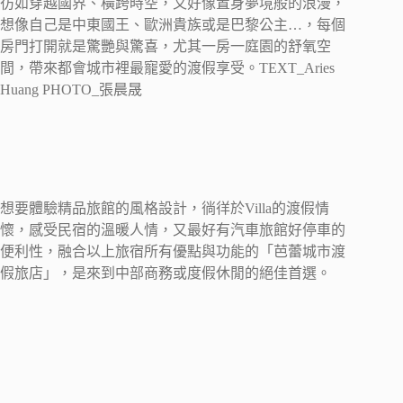
彷如穿越國界、橫跨時空，又好像置身夢境般的浪漫，
想像自己是中東國王、歐洲貴族或是巴黎公主…，每個
房門打開就是驚艷與驚喜，尤其一房一庭園的舒氧空
間，帶來都會城市裡最寵愛的渡假享受。TEXT_Aries
Huang PHOTO_張晨晟
想要體驗精品旅館的風格設計，徜徉於Villa的渡假情
懷，感受民宿的溫暖人情，又最好有汽車旅館好停車的
便利性，融合以上旅宿所有優點與功能的「芭蕾城市渡
假旅店」，是來到中部商務或度假休閒的絕佳首選。