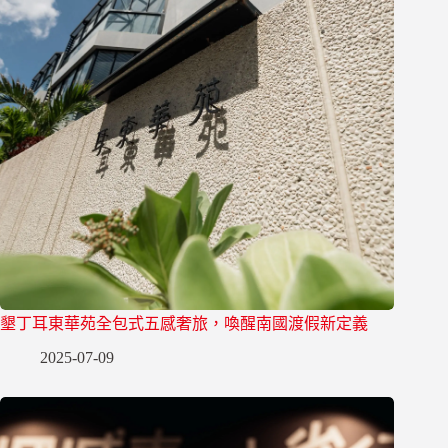
墾丁耳東華苑全包式五感奢旅，喚醒南國渡假新定義
2025-07-09