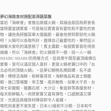
夢幻海陸食材搭配澎湃蔬菜盤
當初「海峽會」會推出高檔火鍋，其緣由是因為蔡會長
當時要宴請賓客，可是每位賓客皆有愛吃和不愛吃的食
物，讓他為研擬菜單大傷腦筋，最後他想到那就吃火鍋
吧！火鍋可以各取所好，選擇自己最愛吃的，果然這火
鍋餐大家吃的滿意極了！賓主盡歡，每個賓客皆吃得很
過癮，所以「海峽會」的火鍋很不一樣，採一人一鍋
SHABU SHABU的用餐方式，從商業午間至最頂級價位
套餐，皆可以滿足個人喜好，更是火鍋老饕口中的「台
北必吃的頂級火鍋」。這夢幻鍋物名聞遐邇、名不虛
傳，標榜活海鮮、新鮮看得見。海鮮逸品有波士頓龍
蝦、進口雪場蟹、帝王蟹、南非鮑魚、加拿大干貝、台
灣七彩龍蝦、龍膽石斑、大沙公、象拔蚌等高檔食材，
每天新鮮輸入，肉質緊實又富有彈性，口感飽滿又彈
牙，光是這高檔食材陣容即令人雀躍。
嗜吃肉者更不會失望，日本A5級和牛沙朗、日本和牛