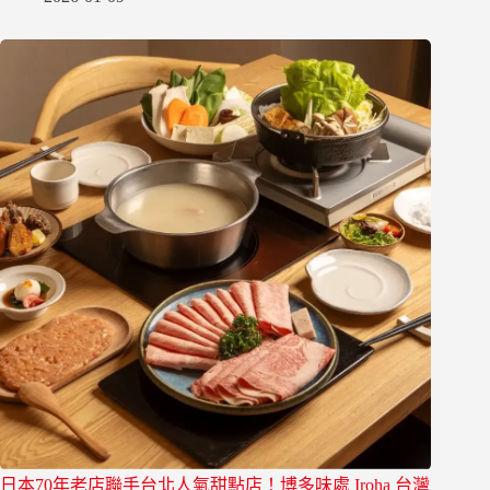
日本70年老店聯手台北人氣甜點店！博多味處 Iroha 台灣