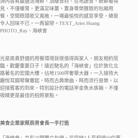
湃內容有嚴選活海鮮、頂級食材、在地蔬食，新鮮看得
見，不僅暖胃，更滿足味蕾，置身尊榮雅致的包廂用
餐，空間既隱密又寬敞，一場最愉悅的感官享受，總是
令人回味不已，一再留戀。TEXT_Aries Huang
PHOTO_Ray、海峽會
光是高貴舒適的用餐環境就很值得與家人、朋友相約蒞
臨，歡慶重要日子！遠近馳名的「海峽會」位於敦化北
路著名的宏國大樓，佔地1500坪奢華大器，一入接待大
廳悅耳鋼琴聲響起，時而古典樂曲，時而流行音樂，以
迎接賓客的到來，特別設計的電話亭金魚水族箱，不僅
吸睛更是最佳的拍照景點。
美食企業家蔡辰男會長一手打造
「海峽會」共有25間獨立包廂，可容納2人至超過50位賓