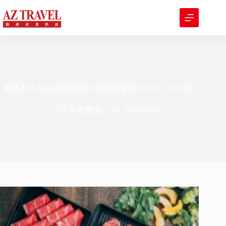
跳
至
主
要
內
容
鮮活上桌 台北必吃頂級火鍋 海峽會的SHABU SHABU
美食饗宴
2019-04-10