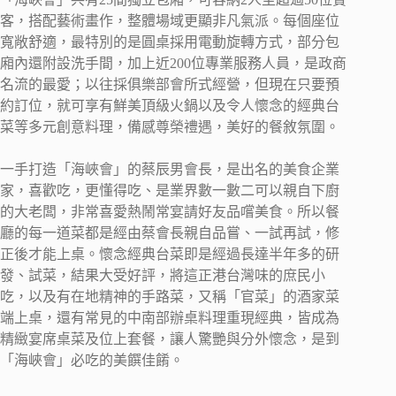
客，搭配藝術畫作，整體場域更顯非凡氣派。每個座位
寬敞舒適，最特別的是圓桌採用電動旋轉方式，部分包
廂內還附設洗手間，加上近200位專業服務人員，是政商
名流的最愛；以往採俱樂部會所式經營，但現在只要預
約訂位，就可享有鮮美頂級火鍋以及令人懷念的經典台
菜等多元創意料理，備感尊榮禮遇，美好的餐敘氛圍。
一手打造「海峽會」的蔡辰男會長，是出名的美食企業
家，喜歡吃，更懂得吃、是業界數一數二可以親自下廚
的大老闆，非常喜愛熱鬧常宴請好友品嚐美食。所以餐
廳的每一道菜都是經由蔡會長親自品嘗、一試再試，修
正後才能上桌。懷念經典台菜即是經過長達半年多的研
發、試菜，結果大受好評，將這正港台灣味的庶民小
吃，以及有在地精神的手路菜，又稱「官菜」的酒家菜
端上桌，還有常見的中南部辦桌料理重現經典，皆成為
精緻宴席桌菜及位上套餐，讓人驚艷與分外懷念，是到
「海峽會」必吃的美饌佳餚。