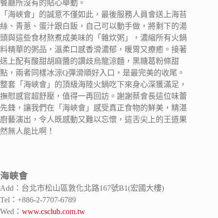
餐廳所沒有的貼心舉動。
「海峽會」的誠意不僅如此，最後服務人員會送上海苔
絲、青蔥、蛋汁跟白飯，自己可以動手做，將剩下的湯
頭與這些食材熬煮成美味的「雜炊粥」，濃縮所有火鍋
料精華的粥品，溫柔口感香滑濃郁，暖胃又療癒。接著
送上配有酸甜胡麻醬的讚歧烏龍涼麵，黑糖葛粉條甜
點，兩者同樣冰涼Q彈滑順好入口，是最完美的收尾。
整套「海峽會」的頂級海陸火鍋吃下來身心深獲滿足，
撫慰感官超舒壓，值得一再回訪。謝謝蔡會長這位味蕾
先鋒，讓我們在「海峽會」感受真正食物的鮮美，精湛
廚藝演出，令人既感動又難以忘懷，這舌尖上的王道果
然無人能比啊！
海峽會
Add：台北市松山區敦化北路167號B1(宏國大樓)
Tel：+886-2-7707-6789
Wed：
www.csclub.com.tw