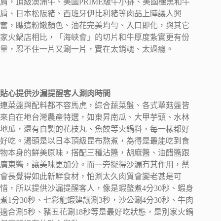
肩，頂級澳洲牛、美國PRIME級牛小排、美國極黑和牛
肩、日本松阪豬、西班牙伊比利豬等肉品上陣讓人興
奮，瞧這粉嫩顏色、油花完美均勻、入口即化，與其它
家火鍋店相比，「海峽會」的切片和牛厚度紮實更有份
量，忍不住一片又涮一片，實在太銷魂、太過癮。
貼心提供沙漏提醒客人涮肉時間
連菜盤與配料都不容馬虎，綜合蔬菜盤、各式蕈菇盤皆
來自在地台灣農產特選，如東昇南瓜、大甲芋頭、水林
地瓜，還有自製的花枝丸、魚餃等火鍋料，每一樣都好
好吃。湯頭是以日本頂級昆布熬煮，為得是最能吃到食
物本身的鮮美原味，搭配三種沾醬，胡麻醬、油醋醬跟
廣東醬，讓美味更加分。而一旁擺得沙漏有其作用，蔡
會長覺得如此新鮮食材，怕涮太久肉質會變老甚是可
惜，所以提供沙漏提醒客人，像是蝦螯煮4分30秒、蝦身
煮1分30秒、七彩龍蝦建議涮3秒，沙公涮4分30秒、牛肉
適合涮5秒、豬五花涮18秒等是最好吃狀態，是別家火鍋