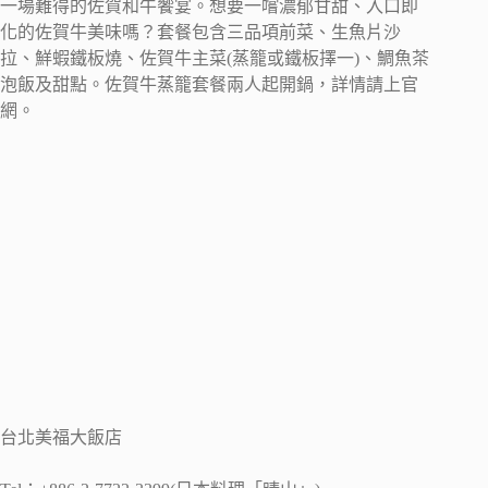
一場難得的佐賀和牛饗宴。想要一嚐濃郁甘甜、入口即
化的佐賀牛美味嗎？套餐包含三品項前菜、生魚片沙
拉、鮮蝦鐵板燒、佐賀牛主菜(蒸籠或鐵板擇一)、鯛魚茶
泡飯及甜點。佐賀牛蒸籠套餐兩人起開鍋，詳情請上官
網。
台北美福大飯店