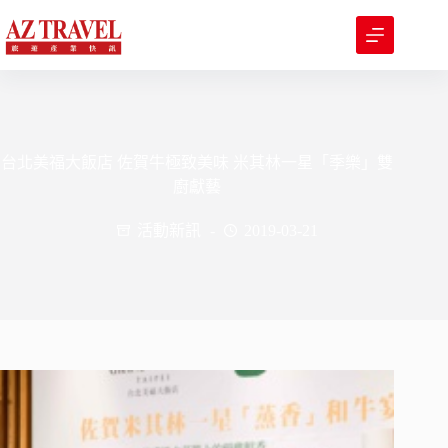
跳
至
主
要
內
容
台北美福大飯店 佐賀牛極致美味 米其林一星「季樂」雙
廚獻藝
活動新訊
2019-03-21