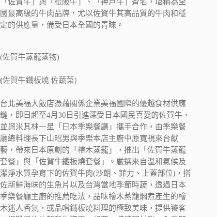
「佐賀牛」與「松阪牛」、「神戶牛」齊名，堪稱為全
國最高級的牛肉品牌，尤以佐賀牛其高品質的牛肉和穩
定的供應量，備受日本全國的青睞。
(佐賀牛蒸籠蒸物)
(
佐賀牛鐵板燒 佐蔬菜)
台北美福大飯店憑藉關係企業美福國際的優越食材供應
鏈，即日起至4月30日引進深受日本國民喜愛的佐賀牛，
並與米其林一星「日本季樂餐廳」攜手合作，由季樂餐
廳總料理長下山昭男與季樂本店主廚中原寛視來台獻
藝，帶來日本原創的「檜木蒸籠」，推出「佐賀牛蒸籠
套餐」與「佐賀牛鐵板燒套餐」。嚴選來自溫和氣候及
潔淨水質孕育下的佐賀牛肉(沙朗、菲力、上蓋部位)，搭
佐新鮮海味的生魚片以及台灣當地季節時蔬，透過日本
季樂餐廳主廚的推薦吃法，品味檜木蒸籠燜煮產生的檜
木迷人香氣，或品嚐鐵板燒料理的極致美味，提供饕客