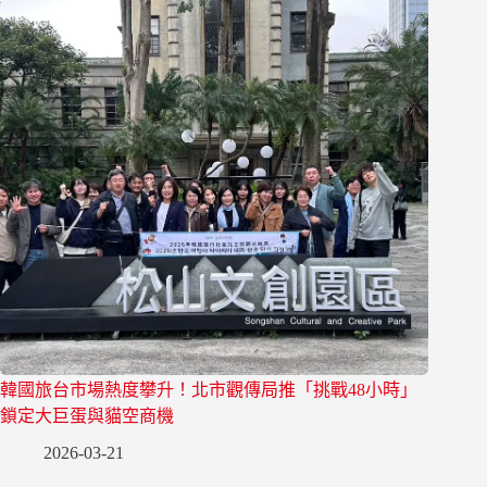
韓國旅台市場熱度攀升！北市觀傳局推「挑戰48小時」
鎖定大巨蛋與貓空商機
2026-03-21