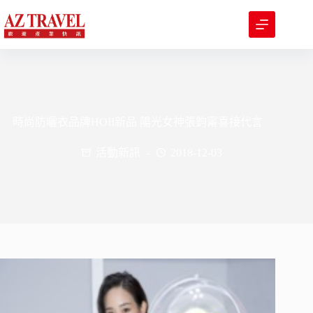
跳
至
主
要
內
容
時尚防曬衣品牌HOII新品 陽光女神張鈞甯喜接代言
活動新訊
2018-12-03