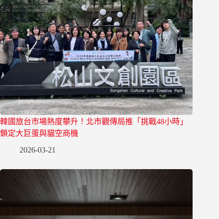
韓國旅台市場熱度攀升！北市觀傳局推「挑戰48小時」
鎖定大巨蛋與貓空商機
2026-03-21