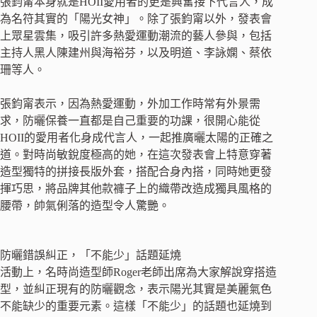
張鈞甯本身就是HOII愛用者的更是興奮接下代言人，成
為名符其實的「陽光女神」。除了張鈞甯以外，發表會
上眾星雲集，吸引許多熱愛運動潮流的藝人參與，包括
主持人黑人陳建州與海裕芬，以及明道、李詠嫻、蔡依
珊等人。
張鈞甯表示，因為熱愛運動，外加工作時常有外景需
求，防曬保養一直都是自己重要的功課，很開心能從
HOII的愛用者化身成代言人，一起推廣曬太陽的正確之
道。對時尚敏銳度極高的她，在這次發表會上特意穿著
造型獨特的拼接長版外套，搭配合身內搭，同時她更發
揮巧思，將品牌其他款褲子上的織帶改造成獨具風格的
腰帶，帥氣俐落的造型令人驚艷。
防曬錯誤糾正，「不能少」話題延燒
活動上，名時尚造型師Roger老師出席為大家解說穿搭造
型，並糾正現有的防曬觀念，表示陽光其實是美麗氣色
不能缺少的重要元素。這樣「不能少」的話題也延燒到