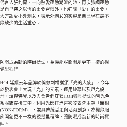
代言人張鈞甯，一向熱愛運動潮流的她，再次強調運動
是自己持之以恆的重要習慣外，也強調「愛」的重要，
大方認愛小外甥女，表示外甥女的笑容是自己現在最不
能缺少的生活重心。
防曬成為新的時尚標誌，為機能服飾開創更不一樣的視
覺里程碑
HOII延續去年品牌於倫敦劍橋獲頒「光的大使」，今年
於發表會上大玩「光」的元素，運用紗幕以及燈光設
計，讓模特兒以及與會者們穿著HOII獨具標誌的螢光色
系服飾穿梭其中，利用光影打造這次發表會主題「無相
(NON-FORM)」，兼具傳統哲思與活潑創意，為機能服
飾開創更不一樣的視覺里程碑，讓防曬成為新的時尚標
誌。