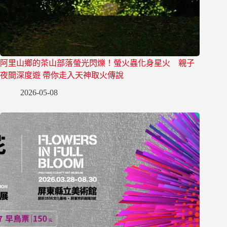
阿里山鄉的茶山部落螢光閃爍！螢火蟲化身星火 親子
夜間深度遊 帶你走入天神取火傳說
2026-05-08