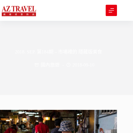
跳
至
主
要
內
容
2018. SEP. 第184期 – 市場裡的 隱藏版美食
國內旅遊
2018-09-10