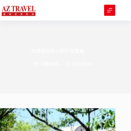
跳
至
主
要
內
容
綠建築知性小旅行 宜蘭篇
活動新訊
2018-08-09