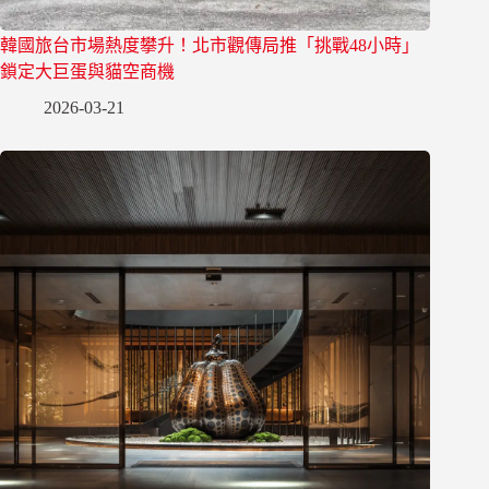
韓國旅台市場熱度攀升！北市觀傳局推「挑戰48小時」
鎖定大巨蛋與貓空商機
2026-03-21