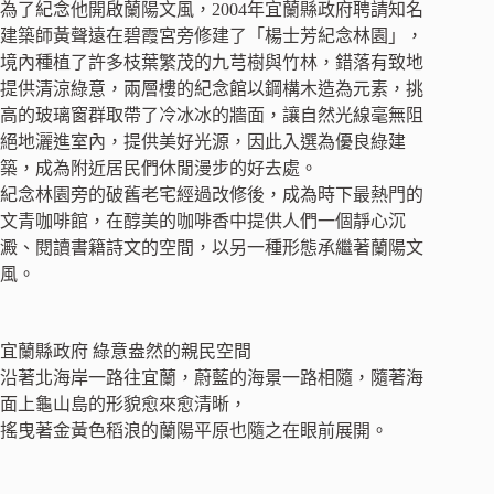
為了紀念他開啟蘭陽文風，2004年宜蘭縣政府聘請知名
建築師黃聲遠在碧霞宮旁修建了「楊士芳紀念林園」，
境內種植了許多枝葉繁茂的九芎樹與竹林，錯落有致地
提供清涼綠意，兩層樓的紀念館以鋼構木造為元素，挑
高的玻璃窗群取帶了冷冰冰的牆面，讓自然光線毫無阻
絕地灑進室內，提供美好光源，因此入選為優良綠建
築，成為附近居民們休閒漫步的好去處。
紀念林園旁的破舊老宅經過改修後，成為時下最熱門的
文青咖啡館，在醇美的咖啡香中提供人們一個靜心沉
澱、閱讀書籍詩文的空間，以另一種形態承繼著蘭陽文
風。
宜蘭縣政府 綠意盎然的親民空間
沿著北海岸一路往宜蘭，蔚藍的海景一路相隨，隨著海
面上龜山島的形貌愈來愈清晰，
搖曳著金黃色稻浪的蘭陽平原也隨之在眼前展開。