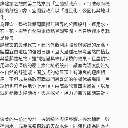
綠建築之旅的第二站來到「宜蘭縣政府」，打破政府機
關的刻板印象，宜蘭縣政府以「親民化、公園化與地域
化」
為理念，整棟建築周圍採無邊界的公園設計，運用水、
石、花、樹等自然原素妝點景觀空間，且建築體本身就
是優良
綠建築的最佳代言。建築外觀利用陽台與突出的屋簷，
阻擋宜蘭地區的強烈日照，且大量種植綠意盎然的植栽
與蔓藤類植物，達到遮陽與綠化環境的效果。且屋頂採
用40公分深度的覆土綠化植栽設計，讓室內溫度能維持
在自然的舒適感，開放式的綠屋頂上有涼爽的迴廊相
連，不但成為縣政府職員們最喜愛的午餐休憩場所，民
眾們也可自由地登上屋頂，由高處欣賞四周風景，以及
就近參觀太陽能板、天井採光、浮力通風等節能設計。
優美的生態池設計，透過綠地與建築體之透水鋪面，貯
存雨水，成為滋養植栽的天然水源，同時也成為園區內