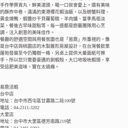
手作荸薺貢丸，鮮美湯頭，喝一口就會愛上。還有美味
的酥炸中卷，滿滿的東港櫻花蝦油飯，以及螃蟹料理、
黃金燒鴨、蝦醬炒干貝蘿蔔糕、羊肉爐、當季馬祖淡
菜，餐後古早味甜點等，每一道都是廚藝團隊用心烹
調，注入創意的美味佳作。
餐廳的舒適空間與用餐氛圍也是「易鼎」所重視的，像
是台中店與桃園店的木製錐形房屋設計，在台灣餐飲業
蓬勃發展至今仍獨樹一格，另桌上提供大量面紙可擦
手，所以您只需要豪邁的剝蝦殼，大口地吸吮蝦頭，享
受這肥美滋味，實在太過癮。
易鼎活蝦
台中店
地址：台中市西屯區甘肅路二段100號
電話：04-2311-3202
大里店
地址：台中市大里區德芳南路219號