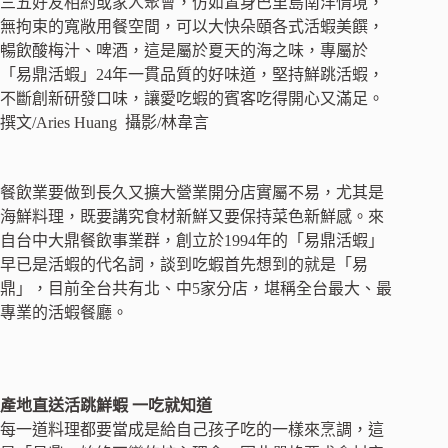
三五好友相約或家人聚會，仿如置身巴里島南洋情境，
無拘束的寬敞用餐空間，可以大快朵頤各式活蝦美饌，
暢飲酸梅汁、啤酒，這是屬於夏天的海之味，專屬於
「易鼎活蝦」24年一貫品質的好味道，堅持鮮跳活蝦，
不斷創新研發口味，讓愛吃蝦的賓客吃得開心又滿足。
撰文/Aries Huang 攝影/林韋言
餐飲業要做到長久又擴大營業開分店實屬不易，尤其是
海鮮料理，既要講究食材新鮮又要保持菜色新鮮感。來
自台中大鼎餐飲事業群，創立於1994年的「易鼎活蝦」
早已是活蝦的代名詞，談到吃蝦首先想到的就是「易
鼎」，目前全台共有北、中5家分店，堪稱全台最大、最
專業的活蝦餐廳。
產地直送活跳鮮蝦 一吃就知道
每一道料理都要當成是給自己孩子吃的一樣來烹調，這