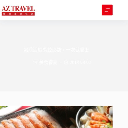
跳
至
主
要
內
容
易鼎活蝦 蝦控必訪，一次就愛上
美食饗宴
2018-08-02