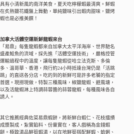
具有小清新風的南洋美食，夏天吃檸檬蝦最清爽。鮮蝦
在炙熱鹽花鐵盤上舞動，單純鹽味引出蝦肉甜味，鹽烤
蝦也是必推美饌！
加拿大活體空運新鮮龍蝦來台
「易鼎」每隻龍蝦都來自加拿大太平洋海岸、世界馳名
盛產鮭魚的流域，採先進「活體空運技術」，嚴格控管
運輸過程中的溫度，讓每隻龍蝦從哈立法克斯、多倫
多、溫哥華、香港，飛行約24小時抵達台灣仍是「活跳
跳」的直送各分店。吃的到的新鮮可是許多老饕的指定
首選。現撈現做，特製三種風味，椒鹽龍蝦、避風塘，
以及活龍蝦淋上特調蒜蓉醬的蒜蓉龍蝦，每種風味各自
誘人。
其它推薦經典佐菜易鼎蝦餅，將新鮮白蝦仁、花枝擂撌
成漿製成，紮實餡料、份量實在，客人戲稱為金錢蝦
餅。極致湯品鮮筍蝦湯，以在地鮮筍搭配鮮蝦、蛤蜊、