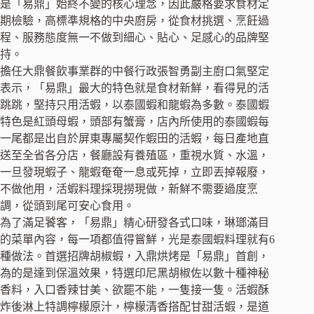
是「易鼎」始終不變的核心理念，因此嚴格要求食材定
期檢驗，高標準規格的中央廚房，從食材挑選、烹飪過
程、服務態度無一不做到細心、貼心、足感心的品牌堅
持。
擔任大鼎餐飲事業群的中餐行政張智勇副主廚口氣堅定
表示，「易鼎」最大的特色就是食材新鮮，看得見的活
跳跳，堅持只用活蝦，以泰國蝦和龍蝦為多數。泰國蝦
特色是紅頭母蝦，頭部有蟹膏，店內所使用的泰國蝦每
一尾都是出自於屏東專屬契作蝦田的活蝦，每日產地直
送至全省各分店，餐廳設有養殖區，重視水質、水溫，
一旦發現蝦子、龍蝦奄奄一息或死掉，立即丟掉報廢，
不做他用，活蝦料理採現撈現做，新鮮不需要過度烹
調，從頭到尾可安心食用。
為了滿足饕客，「易鼎」精心研發各式口味，琳瑯滿目
的菜單內容，每一項都值得嘗鮮，光是泰國蝦料理就有6
種做法。首選招牌胡椒蝦，入鼎烘烤是「易鼎」首創，
為的是達到保溫效果，特選印尼黑胡椒佐以數十種神秘
香料，入口香辣甘美、欲罷不能，一隻接一隻。活蝦酥
炸後淋上特調檸檬原汁，檸檬清香搭配甘甜活蝦，是道