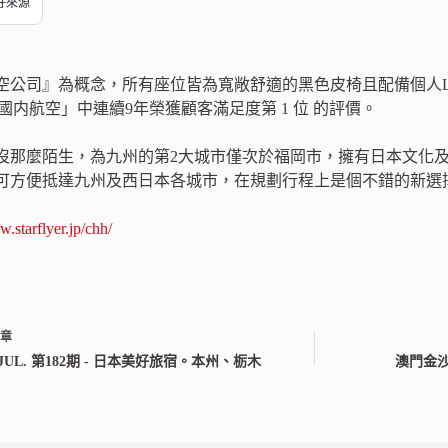
偏好來源
空公司』為概念，所有座位皆為寬敞舒適的黑色皮椅且配備個人
日本國内航空」中連續9年榮獲顧客滿足度第 1 位 的評價。
沒那麼陌生，為九州的第2大城市僅次於福岡市，擁有日本文化
可方便抵達九州及西日本各城市，在規劃行程上是個不錯的新選
.starflyer.jp/chh/
文章
8. JUL. 第182期 - 日本美好旅宿。本州、栃木
澳門金沙