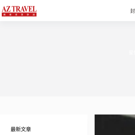
跳
至
封
主
要
內
容
星
最新文章