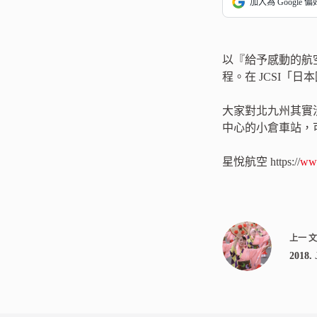
加入為 Google 
以『給予感動的航
程。在 JCSI「
大家對北九州其實
中心的小倉車站，
星悅航空 https://
www
上一
201