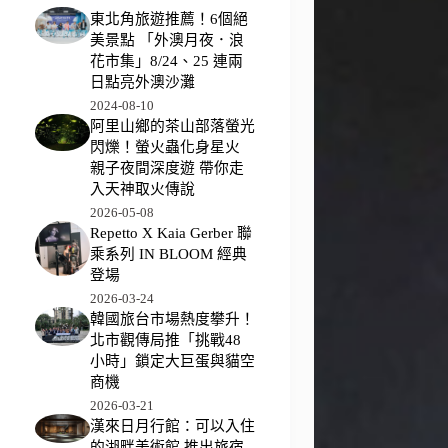
東北角旅遊推薦！6個絕
美景點 「外澳月夜．浪
花市集」8/24、25 連兩
日點亮外澳沙灘
2024-08-10
阿里山鄉的茶山部落螢光
閃爍！螢火蟲化身星火
親子夜間深度遊 帶你走
入天神取火傳說
2026-05-08
Repetto X Kaia Gerber 聯
乘系列 IN BLOOM 經典
登場
2026-03-24
韓國旅台市場熱度攀升！
北市觀傳局推「挑戰48
小時」鎖定大巨蛋與貓空
商機
2026-03-21
漢來日月行館：可以入住
的湖畔美術館 推出旅宿