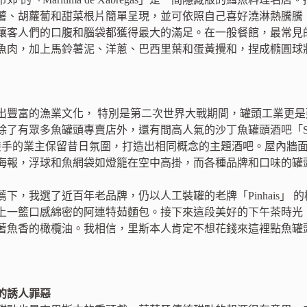
薯、胡蘿蔔和甜菜根片簡單呈現，並可依照自己喜好澆淋熱騰騰
客人們的口腹和腦袋都獲得最大的滿足。在一般餐館，最常見的料理是鱈魚球
魚肉，加上馬鈴薯泥、洋蔥、巴西里葉和蛋黃攪和，捏成橢圓球
出豐富的漁業文化， 特別是第二次世界大戰期間，罐頭工業更
了有眾多魚罐頭專賣店外，還有間高人氣的沙丁魚罐頭酒吧「Sol e
後，接手的業主保留昔日氛圍，打造出相同概念的主題酒吧。屋內牆
海報，浮球和魚網袋如燈籠在空中高掛，而各種品牌和口味的罐
下，我選了近百年老品牌，仍以人工裝罐的老牌「Pinhais」
上一籃口感綿密的阿連特茹麵包。接下來這段美好的下午茶時光
著魚香的橄欖油。我相信，里斯本人肯定不想花錢來這裡點魚罐
的誘人罪惡