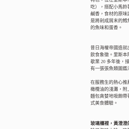
吃），搭配小馬鈴
鹹香，食材的原味讓
是將剁成屑末的鱈
的魚味和蛋香。
昔日海權帝國造就
飲食象徵。里斯本除
歇業 20 多年
有一張張魚類圖鑑
在服務生的熱心推薦
橄欖油的淺灘，附
麵包貪婪地吸飽帶
式美食體驗。
玻璃櫃裡，黃澄澄