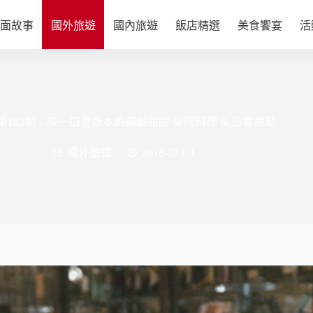
面故事
國外旅遊
國內旅遊
飯店精選
美食饗宴
活
UL. 第182期 – 咬一口里斯本的鹹鹹甜甜 葡國料理 & 日常甜點
國外旅遊
2018-07-09