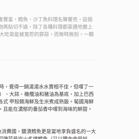
漁產豐富，鱈魚、沙丁魚料理名聲響亮，這個
物再貼切不過，除了各種料理都豪邁地撒上
情大吃是能被寬恕的罪惡，而無時無刻，一顆
sco）時，覺得一鍋湯湯水水賣相不佳，但嚐了一
醬）、大蒜、橄欖油和豬油為基底，加上巴西
各式 甲殼類海鮮及生米煮成熟飯。葡國海鮮
，且能在濃郁的番茄香中嚐到海味的鮮甜。
鱈魚消費國，鹽漬鱈魚更是當地享負盛名的一大
理名店。招牌菜是炭火炙烤鱈魚（又以腰內肉最好