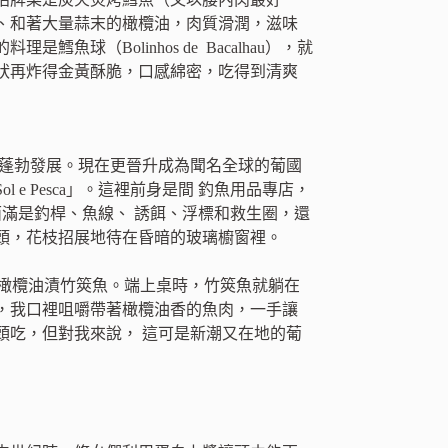
、和著大量蒜末的橄欖油，肉質滑潤，滋味
（Bolinhos de Bacalhau），就
狀再炸得金黃酥脆，口感綿密，吃得到清爽
是蓬勃發展。現在更晉升成為聞名全球的葡國
 Pesca」。這裡前身是間 釣魚用品專店，
面滿是釣桿、魚線、 誘餌、浮標和救生圈，還
頭，花枝招展地待在昏暗的玻璃櫥窗裡。
 的橄欖油漬竹筴魚。端上桌時，竹筴魚就躺在
，我口裡咀嚼帶著橄欖油香的魚肉，一手讓
頭吃，但對我來說， 這可是新潮又在地的葡