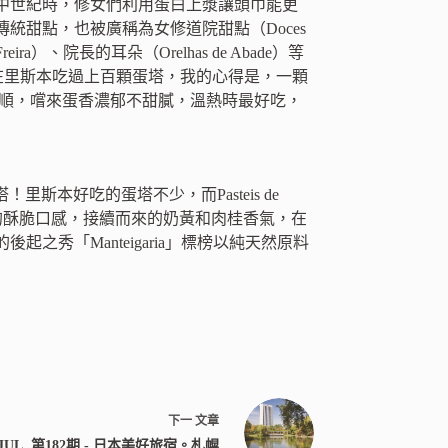
中世紀時，修女們利用蛋白上漿讓頭巾能更
統甜點，也被廣稱為女修道院甜點（Doces
Freira）、院長的耳朵（Orelhas de Abade）等
）了！在里斯本吃過上百顆蛋塔，我的心得是，一顆
滑順，嚐來蛋香濃郁不甜膩，溫熱時最好吃，
！里斯本好吃的蛋塔不少，而Pasteis de
裂的酥脆口感，接續而來的奶黃和肉桂香氣，在
秀「Manteigaria」標榜以純天然原料
下一
文章
. JUL. 第182期 - 日本美好旅宿。札幌