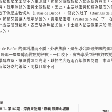
甜點也是來里斯本的重頭戲。葡萄牙傳統甜點的起源很有意思，
費，就用剩餘的蛋黃來做甜點。因此，主要以蛋黃和糖為基底的傳
還取了像是主教切片（Fatias de Bispo）、 修女的肚子（Barrigas de 
葡萄牙最讓人魂牽夢縈的，肯定是蛋塔（Pastel de Nata
外皮要薄酥鬆脆，表面略為焦皺尤佳，卡士達內餡要像果凍般 
味的。
eis de Belém 的蛋塔甜而不膩、外表焦脆，是全球公認最美味的蛋塔
關鍵，是那一層層薄而微焦的餅皮。一口咬下，會先享受到餅皮炸
醇攻堅，讓味覺達到高潮，難怪老店近兩百年依舊制霸。市區的後起之
超級好吃的等級，同樣非嚐不可。
文章
. JUL. 第182期 - 涼夏果物潮 / 嘉義 諸羅山城飄
2018