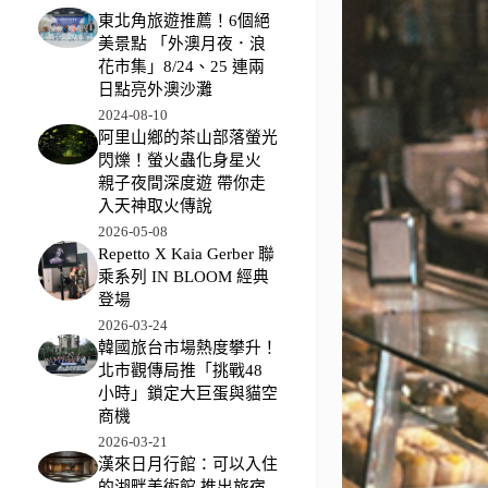
東北角旅遊推薦！6個絕
美景點 「外澳月夜．浪
花市集」8/24、25 連兩
日點亮外澳沙灘
2024-08-10
阿里山鄉的茶山部落螢光
閃爍！螢火蟲化身星火
親子夜間深度遊 帶你走
入天神取火傳說
2026-05-08
Repetto X Kaia Gerber 聯
乘系列 IN BLOOM 經典
登場
2026-03-24
韓國旅台市場熱度攀升！
北市觀傳局推「挑戰48
小時」鎖定大巨蛋與貓空
商機
2026-03-21
漢來日月行館：可以入住
的湖畔美術館 推出旅宿