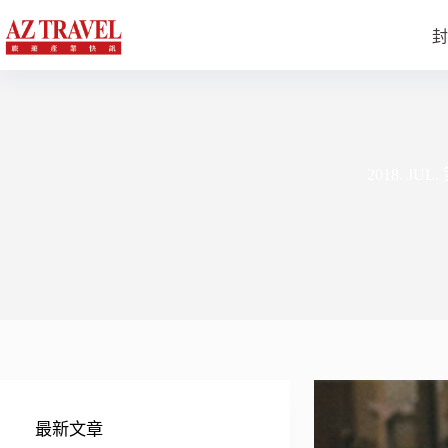
跳
至
封
主
要
內
容
2018. J
最新文章