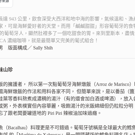
偏好來源
長達 943 公里，飲食深受大西洋和地中海的影響，氣候溫和、
家，可是海鮮愛好者的天堂。而用「鹹鹹甜甜」形容葡萄牙的食
歡的葡萄牙人，顯然肚裡多了一個吃甜食的胃。來到里斯本，盡
ICA 濃縮咖啡，就是最簡單又完美的葡式組合！
面構成／ Sally Shih
味山珍
的擁護者， 所以第一次點葡萄牙海鮮燉飯（Arroz de Mari
國海鮮燉飯的作法和用料各家不同， 但簡單來說，是以番茄（
桂葉等香料熬煮成濃稠的湯汁（有的還會加白酒或啤酒），放入
或粥，外表樸實但內容華麗，吸飽湯汁的米飯綿細但仍粒粒分明
跟老闆要罐道地的 Piri Piri 辣椒油加味過癮。
魚（Bacalhau）料理更是不可錯過。葡萄牙號稱是全球最大的
 的「Marítima de Xabregas」是一間隱藏版的鱈魚料