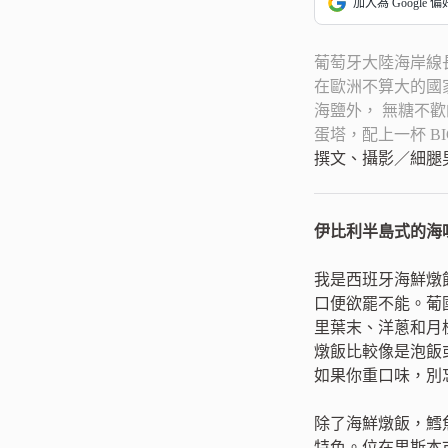
加入為 Google 
葡萄牙大陸海岸線
在歐洲不算大的國
海鹽外， 無糖不
蛋塔，配上一杯 B
撰文、攝影／細腿男 版
伊比利半島式的海
我是西班牙海鮮燉飯
口便欲罷不能。葡
里葉末、洋蔥和月
燉飯比較像是泡飯
如果你重口味，別忘了
除了海鮮燉飯，鱈
特色。位在里斯本市郊