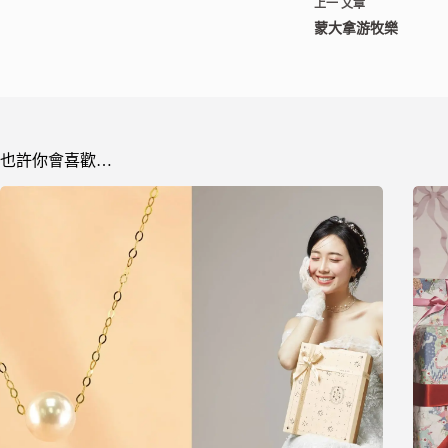
上一
文章
蒙大拿游牧樂
也許你會喜歡…