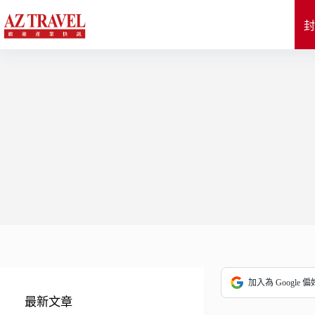
跳
至
封
主
要
內
容
加入為 Google 
最新文章