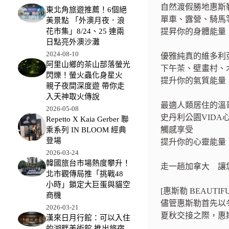
自然渡假勝地惠斯
東北角旅遊推薦！6個絕
單車、露營、騎馬
美景點 「外澳月夜．浪
提昇你的身體能量
花市集」8/24、25 連兩
日點亮外澳沙灘
2024-08-10
優雅純真的維多利
阿里山鄉的茶山部落螢光
下午茶、壁畫村、
閃爍！螢火蟲化身星火
提升你的氣質能量
親子夜間深度遊 帶你走
入天神取火傳說
最適人類居住的溫
2026-05-08
史丹利公園VIDA心
Repetto X Kaia Gerber 聯
觸感享受
乘系列 IN BLOOM 經典
登場
提升你的心靈能量
2026-03-24
韓國旅台市場熱度攀升！
走一趟加拿大 讓
北市觀傳局推「挑戰48
小時」鎖定大巨蛋與貓空
[惠斯勒 BEAUTIF
商機
儘管惠斯勒首先以
2026-03-21
夏秋交接之際，惠
漢來日月行館：可以入住
的湖畔美術館 推出旅宿