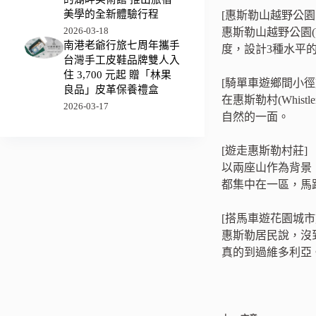
美學的全新體驗行程
[惠斯勒山越野公園
2026-03-18
惠斯勒山越野公園(W
南港老爺行旅七周年攜手
度，設計3種水平
台灣手工皮鞋品牌雙人入
住 3,700 元起 贈「林果
[騎單車遊鄉間小徑
良品」皮革保養禮盒
在惠斯勒村(Whist
2026-03-17
自然的一面。
[遊走惠斯勒村莊]
以兩座山作為背景
都集中在一區，馬
[搭馬車遊花園城市
惠斯勒居民說，沒
真的到過維多利亞。