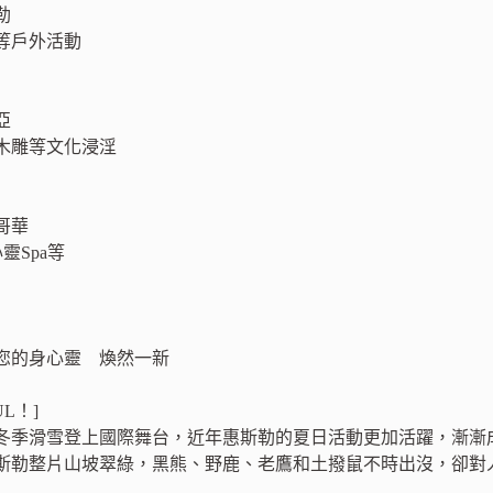
勒
等戶外活動
亞
木雕等文化浸淫
哥華
靈Spa等
您的身心靈 煥然一新
UL！]
冬季滑雪登上國際舞台，近年惠斯勒的夏日活動更加活躍，漸漸
斯勒整片山坡翠綠，黑熊、野鹿、老鷹和土撥鼠不時出沒，卻對