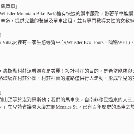
 飆單車]
histler Mountain Bike Park)擁有快捷的纜車服務，
的車道，提供完整的裝備及單車出租，並有專門教導女性的女教
]
ler Village)裡有一家生態導覽中心(Whistler Eco-Tour
，惠斯勒村莊遠看還真是美麗！設計村莊的目的，是希望能夠與
路環繞在村莊外圍，村莊裡面的道路僅供行人走動，形成罕見的
]
到山頂等於沒到惠斯勒；我們的馬車伕，自南非移民過來的大三工讀
」在卑詩省議會大廈左側Menzies St.，已有百年歷史的馬車之