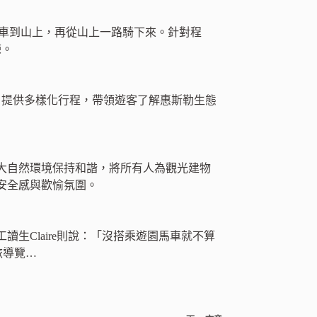
帶著單車進纜車到山上，再從山上一路騎下來。針對程
練。
s，簡稱WET)，提供多樣化行程，帶領遊客了解惠斯勒生態
大自然環境保持和諧，將所有人為觀光建物
安全感與歡愉氛圍。
生Claire則說：「沒搭乘遊園馬車就不算
旅導覽…