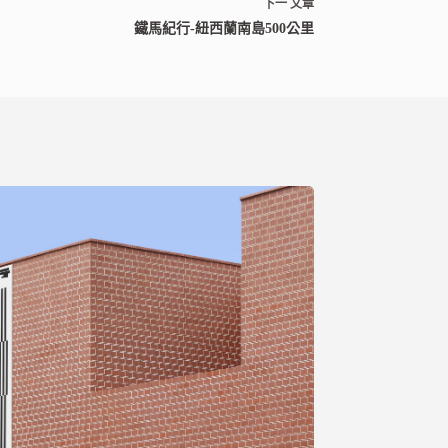
下一
文章
鐵馬紀行-紐西蘭南島500公里