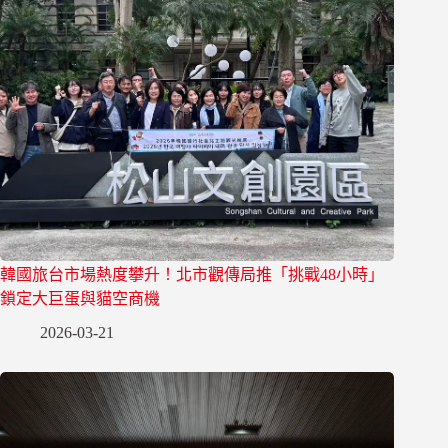
韓國旅台市場熱度攀升！北市觀傳局推「挑戰48小時」
鎖定大巨蛋與貓空商機
2026-03-21