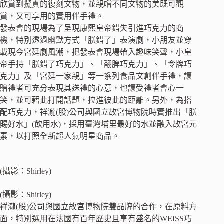
欣賞到擬真的復刻文物，並親嚐不同文物的美既可觀
賞，又可享用的實用伴手禮。
發表會的現場為了呈現康熙皇帝錯失引進巧克力的商
機，特別透過幽默方式「朕錯了」表演劇，小朋友並穿
載現今宮廷劇風潮，把發表會現場帶入趣味笑聲，小皇
帝手持「朕錯了巧克力」、「翻脾巧克力」、「令牌巧
克力」及「宮廷一家親」等一系列食品文創伴手禮，讓
贈禮者可充分表現其送禮的心意，也讓受禮者會心一
笑，並可藉此打開話題，拉進彼此的距離。另外，為搭
配巧克力，祥瀧(股)公司與國立故宮博物院時實推出「朕
賜好水」(飲用水)，採用臺灣埔里最好的水並融入故宮元
素，以打照全新超人氣明星商品。
(攝影：Shirley)
(攝影：Shirley)
祥瀧(股)公司與國立故宮博物院雙品牌的合作，在原料方
面，特別選用在法國有百年歷史且享有盛名的WEISS巧