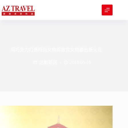
跳
至
主
要
內
容
用巧克力打造時尚文物與故宮文物蹦出新火花
活動新訊
2018-05-16