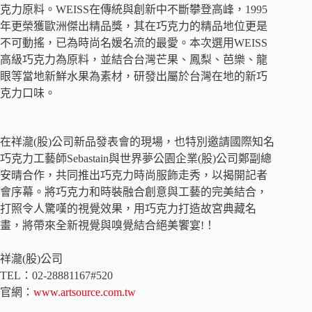
克力原料。WEISS在傳統與創新中不斷攀登高峰，1995
年更榮獲歐洲傑出精品獎，其在巧克力的精品地位更是
不可動搖，已為時尚名媛名流的最愛。本次選用WEISS
高級巧克力為原料，並結合台灣芒果、鳳梨、芭樂、龍
眼等當地新鮮水果為素材，研發出屬於台灣在地的新巧
克力口味。
在祥瀧(股)公司新品發表會的現場，也特別邀請國際知名
巧克力工藝師Sebastain與世界夢公園企業(股)公司鄭副總
安晴合作，共同推出巧克力時尚服飾走秀，以揭開記者
會序幕。將巧克力和時裝融合創意與工藝的完美結合，
打照令人驚嘆的視覺效果，用巧克力打造故宮典藏名
畫，將帶來全新視覺與嗅覺結合絕美饗宴!！
祥瀧(股)公司
TEL：02-28881167#520
官網：
www.artsource.com.tw