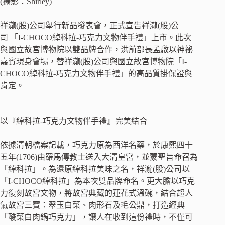
(攝影：Shirley)
祥瀧(股)公司舉行新品發表會，正式宣告祥瀧(股)公
司 「I-CHOCO綽科拉-巧克力文物伴手禮」上市。此次
與國立故宮博物院以雙品牌合作，洪前部長孟啟以神祕
嘉賓現身會場，替祥瀧(股)公司與國立故宮博物院「I-
CHOCO綽科拉-巧克力文物伴手禮」的高品質掛保證與
肯定。
以『綽科拉-巧克力文物伴手禮』完美結合
依據清朝檔案記載，巧克力原為西洋名藥，於康熙四十
五年(1706)由羅馬傳教士送入大清皇宮，並蒙聖旨命召為
「綽科拉」。為還原綽科拉美味之名，祥瀧(股)公司以
「I-CHOCO綽科拉」為本次雙品牌命名。更大膽以巧克
力復刻故宮文物，將故宮典藏的蓮花式溫碗，結合超人
氣故宮三寶：翠玉白菜、肉形石及毛公鼎，打造經典
「酸菜白肉鍋巧克力」，讓人在收到這份禮時，不僅可