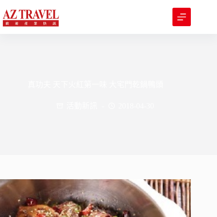
跳
至
主
要
內
容
真功夫 天下火紅第一味 大宅門乾鍋鴨頭
活動新訊
2018-04-30