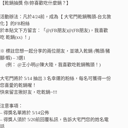
【乾鍋抽獎 你/妳喜歡吃什麼鍋？】
活動辦法：凡於4/24前，成為【 大宅門乾鍋鴨頭-台北敦
化 】的FB粉絲
於本貼文下方留言：「@(FB朋友)@(FB朋友)，我喜歡
吃 乾鍋(xx) ！」
※ 標註您想一起分享的兩位朋友，並填入乾鍋 (鴨頭/豬
腳/蝦) – 3選1
(例： @王小明@陳大陸，我喜歡吃乾鍋鴨頭！)
大宅門將於 5/14 抽出 3 名幸運的粉絲，每名可獲得一份
您喜愛的乾鍋喔！
快來留言揪好友，吃乾鍋~!!!
注意事項：
– 得獎名單將於 5/14公佈
– 得獎人須於 5/20前回覆私訊，告訴大宅門您的姓名電
話