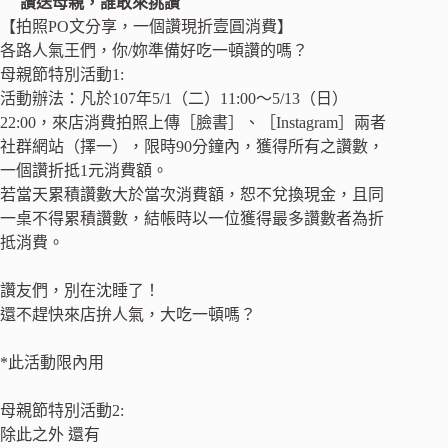
讚送母親，誰敢來挑讚
【拍照PO文分享，一個讚現折壹圓消費】
各路人氣王們，你/妳準備好吃一頓讚的嗎？
母親節特別活動1:
活動辦法：凡於107年5/1（二）11:00～5/13（日）
22:00，來店消費拍照上傳［臉書］、［Instagram］兩者
社群網站（擇一），限時90分鐘內，獲得所有之讚數，
一個讚折抵1元消費額。
若當天累積讚數大於當次消費額，恕不兌換現金，且同
一桌不得累積讚數，結帳時以一位獲得最多讚數者為折
抵消費。
讚友們，別在沈睡了！
還不趕快來店拚人氣，大吃一頓嗎？
*此活動限內用
母親節特別活動2:
除此之外 還有