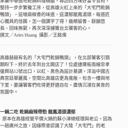
承襲中華道地乾鍋料理精髓，尋訪四方味好當令食材，
堅持一步步繁複工序，從高雄火紅上來的「大宅門乾鍋
鴨頭」，這嗆麻椒香的味道，這濃郁龍鳳湯頭，每道匠
心獨具的佳餚，怎一個讚字了得！齒頰留香、餘韻悠
長、回味無窮，再次深深擄獲台北饕客的心。
撰文／Aries Huang 攝影／王銘偉
高雄赫赫有名的「大宅門乾鍋鴨頭」，在北部饕客引頸
期盼下，終於去年到台北開店了！位處捷運板南線忠孝
復興站12號出口，以紅、黑色為設計基調，洋溢中國古
典宮廷華麗風，空間比高雄店更為寬敞，包含一樓與地
下室，要讓饕客們吃得更舒適自在，盡情沉浸在美食的
氛圍中。
一鍋二吃 乾鍋麻辣帶勁 龍鳳湯頭濃郁
原本在高雄經營平價火鍋的蘇小津總經理與老公，因為
一趟廣州之旅，因緣際會認識了大陸「大宅門」的老