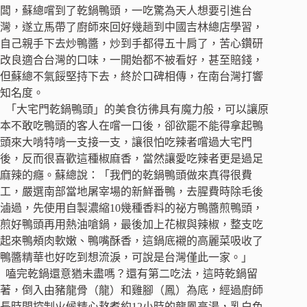
闆，蘇總嚐到了乾鍋鴨頭，一吃驚為天人想要引進台
灣，遂立馬帶了廚師來回好幾趟到中國吉林總店學習，
自己親手下去炒鴨醬，炒到手都得五十肩了，苦心鑽研
改良適合台灣的口味，一開始都不被看好，甚至賠錢，
但蘇總不氣餒堅持下去，終於口碑相傳，在南台灣打響
知名度。
「大宅門乾鍋鴨頭」的美食彷彿具有魔力般，可以讓原
本不敢吃鴨頭的客人在嚐一口後，卻欲罷不能得拿起鴨
頭來大啃特啃一支接一支，讓很怕吃辣者嚐過大宅門
後，反而很喜歡這種椒麻香，當然讓愛吃辣者更是過足
麻辣的癮。蘇總說：「我們的乾鍋鴨頭做來真得很費
工，嚴選南部當地屠宰場的新鮮番鴨，去腥費時除毛後
滷過，先使用自製濃縮10幾種香料的祕方鴨醬煎鴨頭，
煎好鴨頭再用熱油嗆鍋，最後加上花椒與辣椒，整支吃
起來鴨頰肉軟嫩、鴨嘴酥香，這鍋底襯的高麗菜吸收了
鴨醬精華也好吃到想流淚，可說是台灣僅此一家。」
嗑完乾鍋還意猶未盡嗎？還有第二吃法，這時乾鍋留
著，倒入由豬龍骨（龍）和雞腳（鳳）為底，經過廚師
長時間控制火候精心熬煮約12小時的龍鳳高湯，乳白色