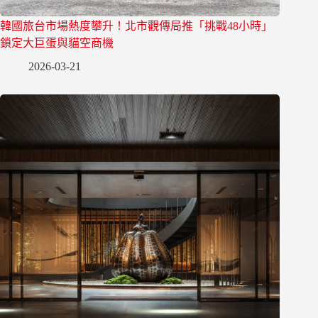
韓國旅台市場熱度攀升！北市觀傳局推「挑戰48小時」
鎖定大巨蛋與貓空商機
2026-03-21