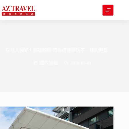
跳
至
主
要
內
容
在地人領路！高雄媳婦 帶你搭捷運玩不一樣的港都
國內旅遊
2018-03-01