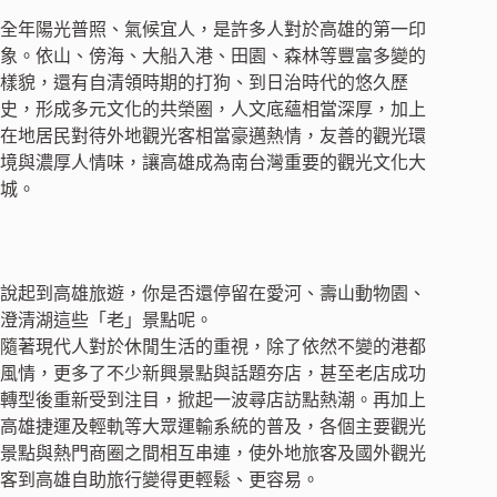
全年陽光普照、氣候宜人，是許多人對於高雄的第一印
象。依山、傍海、大船入港、田園、森林等豐富多變的
樣貌，還有自清領時期的打狗、到日治時代的悠久歷
史，形成多元文化的共榮圈，人文底蘊相當深厚，加上
在地居民對待外地觀光客相當豪邁熱情，友善的觀光環
境與濃厚人情味，讓高雄成為南台灣重要的觀光文化大
城。
說起到高雄旅遊，你是否還停留在愛河、壽山動物園、
澄清湖這些「老」景點呢。
隨著現代人對於休閒生活的重視，除了依然不變的港都
風情，更多了不少新興景點與話題夯店，甚至老店成功
轉型後重新受到注目，掀起一波尋店訪點熱潮。再加上
高雄捷運及輕軌等大眾運輸系統的普及，各個主要觀光
景點與熱門商圈之間相互串連，使外地旅客及國外觀光
客到高雄自助旅行變得更輕鬆、更容易。