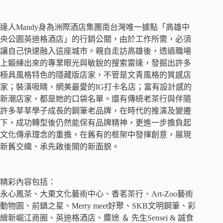
達人Mandy身為洲際酒店集團南台灣唯一據點「高雄中
央公園英迪格酒店」的行銷公關，由於工作所需，必須
讓自己快速融入這座城市。親自走訪高雄後，透過職場
上鍛練出來的專業眼光與敏銳的搜索雷達，發掘出許多
極具風格特色的隱藏版店家，不管是文青風格的質感店
家；裝潢吸睛，網美最愛的IG打卡名店；富有設計感的
新潮店家，都是她的口袋名單。還有傳統老茶行與伴隨
許多莘莘學子成長的鋼筆老品牌，在時代的推演及變遷
下，成功轉型後仍然能保有品牌精神，更進一步擔負起
文化傳承理念的重擔，在舊有的框架中發揮創意，展現
新舊交織、承先啟後開的新面貌。
精彩內容包括：
永心鳳茶、大東文化藝術中心、香茗茶行、Art-Zoo藝術
動物園、前鎮之星、Merry meet好聚、SKB文明鋼筆、彩
繪新崛江商圈、英迪格酒店、麋途 ＆ 先生Sensei & 誠食