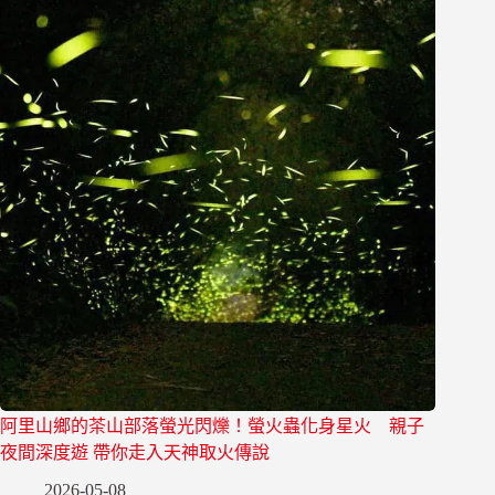
阿里山鄉的茶山部落螢光閃爍！螢火蟲化身星火 親子
夜間深度遊 帶你走入天神取火傳說
2026-05-08