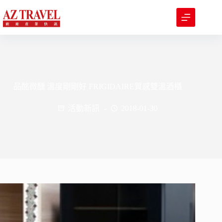
跳
至
主
要
內
容
品酩微醺 溫度剛剛好 FRIGIDAIRE質感雙溫酒櫃
活動新訊
2018-01-30