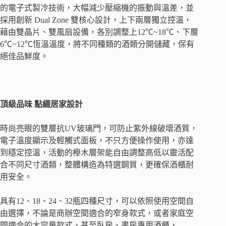
的電子式製冷技術，大幅減少壓縮機的振動與溫差，並
採用創新
Dual Zone
雙核心設計，上下兩層獨立控溫，
藉由雙晶片、雙風扇設備，各別調整上
12
℃
~18
℃、下層
6
℃
~12
℃恆溫溫度，將不同種類的酒類分開儲藏，保有
絕佳品鮮度。
頂級品味
點綴居家設計
時尚亮眼的雙層抗
UV
玻璃門，可防止紫外線破壞酒質，
電子溫度顯示及輕觸式面板，不只方便操作使用，亦達
到穩定控溫，活動的櫸木層架能自由調整高低以靈活配
合不同尺寸酒類，整體構造為特選鋼質，更確保酒櫃耐
用安全。
具有
12
、
18
、
24
、
32
瓶四種尺寸，可以依照使用空間自
由選擇，不論是商辦空間適合的窄身款式，或者家庭空
間適合的大容量款式，甚至臥房、書房專用酒櫃，