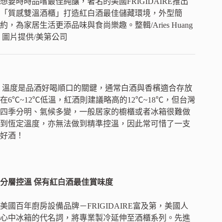
想要時時品嚐最佳純釀，著名的美國
FRIGIDAIRE
推出
「質感雙溫酒櫃」
打造紅白酒最佳儲藏環境，外型簡
約，為家居生活更添品味與食尚樂趣。
整輯
/Aries Huang
圖片提供
/
美第公司
溫度是品酒好喝順口的關鍵，通常白酒與香檳適合存放
在
6
℃
~12
℃低溫，紅酒則建議略高的
12
℃
~18
℃，但台灣
四季分明、氣候多變，一般居家的櫥櫃或者冰箱很難做
到恆定溫度，亦無法做到精準控溫，因此常可惜了一支
好酒！
分層控溫
保有紅白酒最佳賞味度
美國百年廚房設備品牌－
FRIGIDAIRE
富及第，美國人
心中冰箱的代名詞，將專業製冷延伸至酒櫃系列。先進