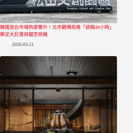
韓國旅台市場熱度攀升！北市觀傳局推「挑戰48小時」
鎖定大巨蛋與貓空商機
2026-03-21