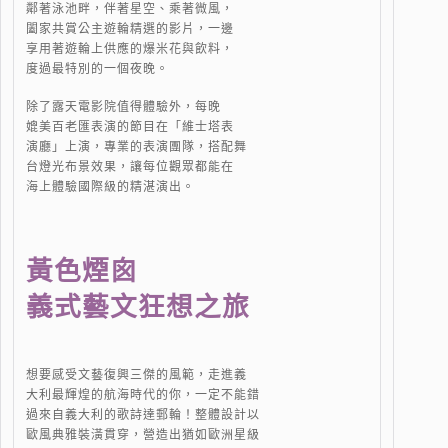
鄰著泳池畔，伴著星空、乘著微風，
闔家共賞公主遊輪精選的影片，一邊
享用著遊輪上供應的爆米花與飲料，
度過最特別的一個夜晚。
除了露天電影院值得體驗外，每晚
媲美百老匯表演的節目在「維士塔表
演廳」上演，專業的表演團隊，搭配舞
台燈光布景效果，讓每位觀眾都能在
海上體驗國際級的精湛演出。
黃色煙囪
義式藝文狂想之旅
想要感受文藝復興三傑的風範，走進義
大利最輝煌的航海時代的你，一定不能錯
過來自義大利的歌詩達郵輪！整體設計以
歐風典雅裝潢貫穿，營造出猶如歐洲星級