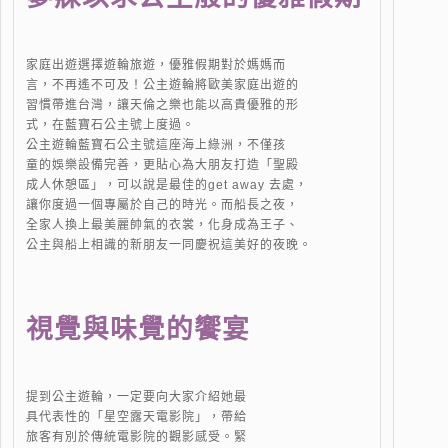
家庭出遊選擇遊輪旅遊，優雅假期對於媽媽而
言，不再遙不可及！公主遊輪將歐美家庭出遊的
習慣帶進台灣，讓天倫之樂也能以高貴優雅的形
式，在藍寶石公主號上度過。
公主遊輪藍寶石公主號這座海上綠洲，不僅孩
童的娛樂設備完善，更貼心為大朋友打造「聖殿
成人休憩區」，可以說是最佳的get away 去處，
讓你度過一個專屬於自己的時光。而船長之夜，
全家人換上最美麗帥氣的衣裳，化身成為王子、
公主與船上相識的新朋友一同慶祝這美好的夜晚。
視覺與味覺的饗宴
提到公主遊輪，一定要向大家介紹她最
具代表性的「星空露天電影院」，帶給
旅客有別於傳統電影院的觀影感受。緊