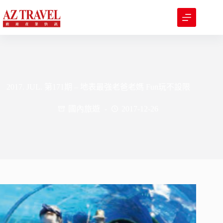
跳
至
主
要
內
容
2017. JUL. 第171期 – 地表最強老爸老媽 Fun玩不設限
國內旅遊
2017-12-26