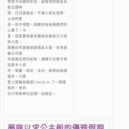
帶孩子出國趴趴走，最害怕的就是長
程交通時
間、日日換飯店，不僅小朋友受罪，
父母們更
是一刻不得閒。我聽到爸爸媽媽們的
心聲了！今
夏，就是要將最佳暑假出國良方介紹
給大家。
隨著近年遊輪旅遊風氣大盛，多家遊
輪公司提
供基隆出發的航程，讓親子出遊不再
這麼令人卻
步，餐廳、商店、泳池、娛樂設施樣
樣有，只要
登上遊輪就像是Check-in 了一間度
假村，食衣
住行等娛樂在這裡一站搞定。
夢寐以求公主般的優雅假期