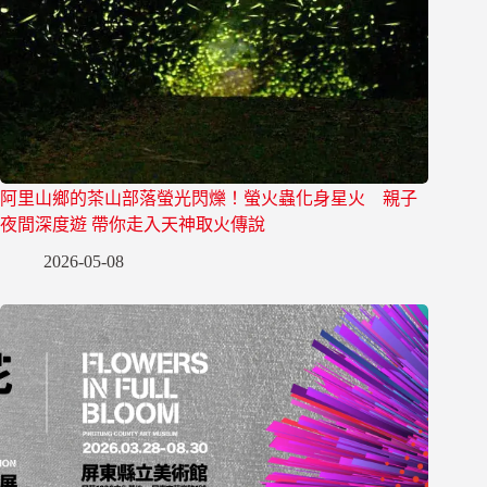
阿里山鄉的茶山部落螢光閃爍！螢火蟲化身星火 親子
夜間深度遊 帶你走入天神取火傳說
2026-05-08