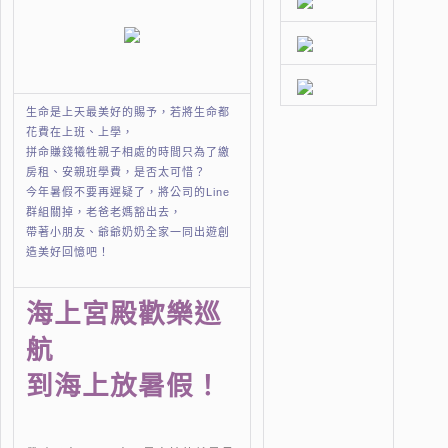
生命是上天最美好的賜予，若將生命都
花費在上班、上學，
拼命賺錢犧牲親子相處的時間只為了繳
房租、安親班學費，是否太可惜？
今年暑假不要再遲疑了，將公司的Line
群組關掉，老爸老媽豁出去，
帶著小朋友、爺爺奶奶全家一同出遊創
造美好回憶吧！
海上宮殿歡樂巡
航
到海上放暑假！