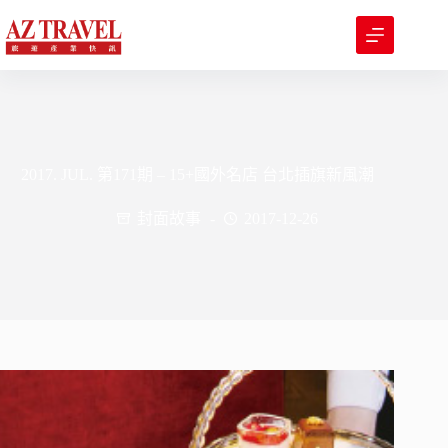
跳
至
主
要
內
容
2017. JUL. 第171期 – 15+國外名店 台北插旗新風潮
封面故事
2017-12-26