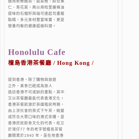
選用新鮮酪梨、甜菜根、綜合果
仁、青花菜，再以用哈里薩辣油
提味的石榴籽與瑞可達起司畫龍
點睛，多元食材豐富味蕾，更是
營養均衡的健康超級料理。
Honolulu Cafe
檀島香港茶餐廳 / Hong Kong /
提到香港，除了購物與旅遊
之外，美食已經成為旅人
造訪香港不可或缺的重點，其中
又以茶餐廳最能代表香港文化。
香港茶餐飲源於英國殖民時期，
由上流社會的英式下午茶，蛻變
成符合大眾口味的港式茶樓，是
香港庶民飲食文化的代表。屹立
於灣仔77 年的老字號檀島茶餐
廳開業於1940 年，是在地香港