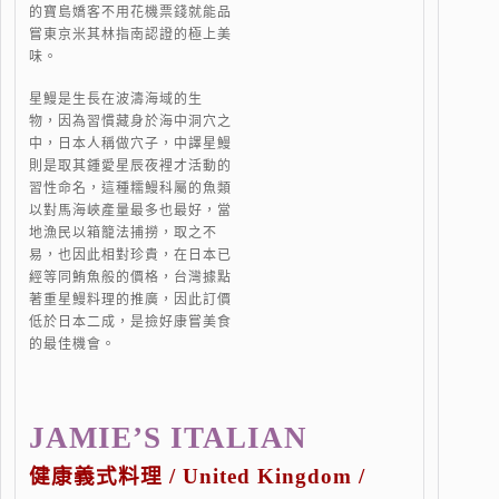
的寶島嬌客不用花機票錢就能品
嘗東京米其林指南認證的極上美
味。
星鰻是生長在波濤海域的生
物，因為習慣藏身於海中洞穴之
中，日本人稱做穴子，中譯星鰻
則是取其鍾愛星辰夜裡才活動的
習性命名，這種糯鰻科屬的魚類
以對馬海峽產量最多也最好，當
地漁民以箱籠法捕撈，取之不
易，也因此相對珍貴，在日本已
經等同鮪魚般的價格，台灣據點
著重星鰻料理的推廣，因此訂價
低於日本二成，是撿好康嘗美食
的最佳機會。
JAMIE’S ITALIAN
健康義式料理 / United Kingdom /