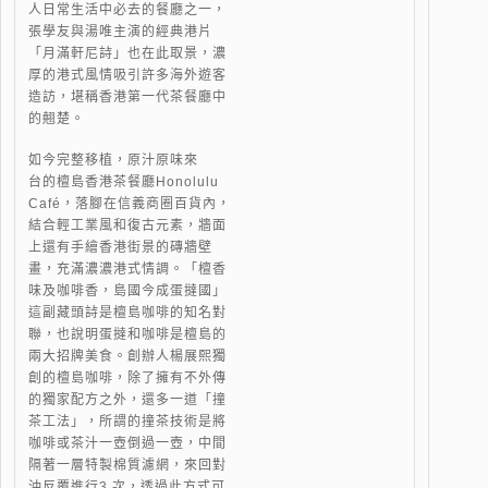
人日常生活中必去的餐廳之一，
張學友與湯唯主演的經典港片
「月滿軒尼詩」也在此取景，濃
厚的港式風情吸引許多海外遊客
造訪，堪稱香港第一代茶餐廳中
的翹楚。
如今完整移植，原汁原味來
台的檀島香港茶餐廳Honolulu
Café，落腳在信義商圈百貨內，
結合輕工業風和復古元素，牆面
上還有手繪香港街景的磚牆壁
畫，充滿濃濃港式情調。「檀香
味及咖啡香，島國今成蛋撻國」
這副藏頭詩是檀島咖啡的知名對
聯，也說明蛋撻和咖啡是檀島的
兩大招牌美食。創辦人楊展熙獨
創的檀島咖啡，除了擁有不外傳
的獨家配方之外，還多一道「撞
茶工法」，所謂的撞茶技術是將
咖啡或茶汁一壺倒過一壺，中間
隔著一層特製棉質濾網，來回對
沖反覆進行3 次，透過此方式可