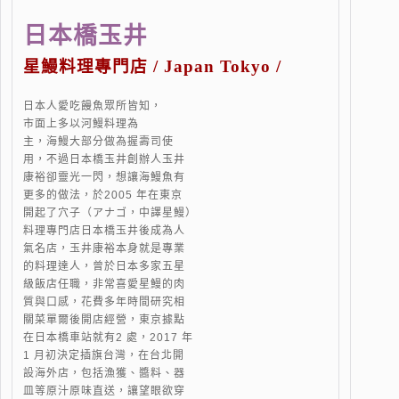
日本橋玉井
星鰻料理專門店 / Japan Tokyo /
日本人愛吃饅魚眾所皆知，
市面上多以河鰻料理為
主，海鰻大部分做為握壽司使
用，不過日本橋玉井創辦人玉井
康裕卻靈光一閃，想讓海鰻魚有
更多的做法，於2005 年在東京
開起了穴子（アナゴ，中譯星鰻）
料理專門店日本橋玉井後成為人
氣名店，玉井康裕本身就是專業
的料理達人，曾於日本多家五星
級飯店任職，非常喜愛星鰻的肉
質與口感，花費多年時間研究相
關菜單爾後開店經營，東京據點
在日本橋車站就有2 處，2017 年
1 月初決定插旗台灣，在台北開
設海外店，包括漁獲、醬料、器
皿等原汁原味直送，讓望眼欲穿