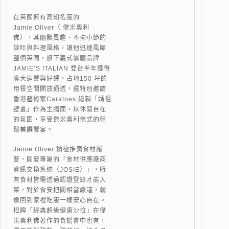
在英國擁有高知名度的
Jamie Oliver（ 傑米奧利
佛），其幽默風趣、不拘小節的
談吐與料理風格，讓他迅速風靡
整個英國，旗下義式餐廳品牌
JAMIE’S ITALIAN 登台半年獲得
廣大迴響與好評，占地150 坪的
用餐空間開放通透，還特別邀請
香港藝術家Caratoes 繪製「媽祖
壁畫」作為主牆面，以休閒自在
的氛圍，享受傑米奧利佛式的輕
鬆美饌饗宴。
Jamie Oliver 積極推廣食材履
歷，開發專屬的「食材供應廠商
資訊交換系統（JOSIE）」，所
有食材皆需透過認證登錄才能入
菜，對於食安把關相當嚴謹，就
像回到家裡吃飯一樣安心自在。
招牌「經典超級健康沙拉」在傑
米奧利佛著作的食譜書中也有，