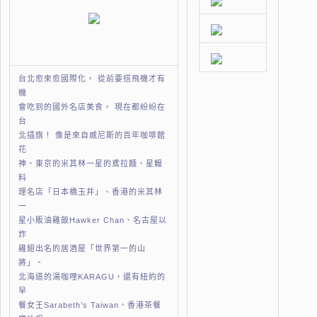
台北愈來愈國際化， 從前要搭飛機才有
機
會吃到的國外名店美食， 現在都紛紛在
台
北插旗！ 像是來自威尼斯的百年咖啡館
花
神、東京的米其林一星的鳶拉麵、星鰻
料
理名店「日本橋玉井」、香港的米其林
一
星小販油雞飯Hawker Chan、名古屋以
炸
雞翅出名的居酒屋「世界第一的山
將」、
北海道的湯咖哩KARAGU，還有紐約的
早
餐女王Sarabeth’s Taiwan、香港茶餐