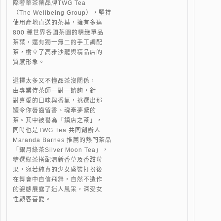
際奢華茶葉品牌TWG Tea
（The Wellbeing Group），堅持
使用產地直送的茶葉，擁有多達
800 種世界各國茶園的精緻單品
茶葉，還有獨一無二的手工調配
茶，樹立了高雅沙龍與精品店的
質感形象。
選擇太多又不懂品茶沒關係，
由專業侍茶師一對一諮詢，針
對喜愛的口味與香氣，挑選出那
罐令你唇齒留香、魂牽夢縈的
茶。其中被譽為「鎮店之茶」，
同時也是TWG Tea 共同創辦人
Maranda Barnes 推薦的熱門茶品
「銀月綠茶Silver Moon Tea」，
精選綠茶搭配清新香草及香甜莓
果，宛若純真的少女盛裝打扮後
在舞會中自信飛舞，自然不造作
的姿態展露了迷人風采，深受女
性顧客喜愛。