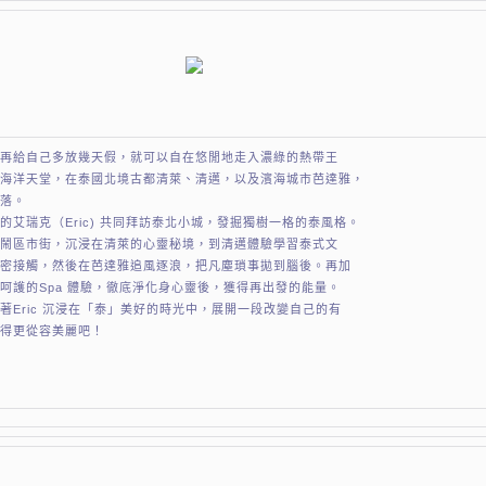
要再給自己多放幾天假，就可以自在悠閒地走入濃綠的熱帶王
的海洋天堂，在泰國北境古都清萊、清邁，以及濱海城市芭達雅，
角落。
的艾瑞克（Eric) 共同拜訪泰北小城，發掘獨樹一格的泰風格。
的鬧區市街，沉浸在清萊的心靈秘境，到清邁體驗學習泰式文
親密接觸，然後在芭達雅追風逐浪，把凡塵瑣事拋到腦後。再加
呵護的Spa 體驗，徹底淨化身心靈後，獲得再出發的能量。
著Eric 沉浸在「泰」美好的時光中，展開一段改變自己的有
變得更從容美麗吧！