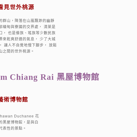
看見世外桃源
的群山，降落在山嵐飄渺的幽靜
部緬甸與寮國的交界處， 清萊是
口， 也是傣族、瑤族等少數民族
帶來乾爽舒適的氣息， 少了大城
， 讓人不自覺地慢下腳步， 放鬆
山之間的世外桃源。
am Chiang Rai 黑屋博物館
藝術博物館
awan Duchanee 花
的黑屋博物館，是與白
代表性的景點。