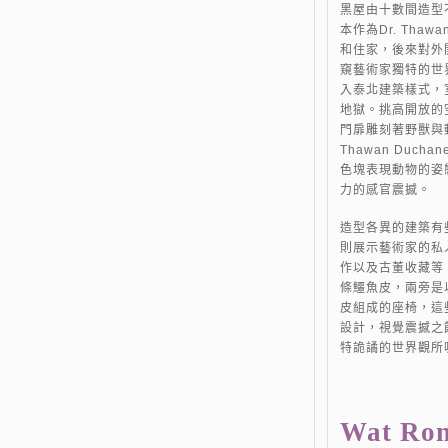
黑屋由十數間造型
本作為Dr. Thawa
和住家，後來對外
窺藝術家獨特的世
入泰北建築樣式，
地獄。挑高開放的
門扉雕刻著野獸與動
Thawan Duch
色塊表現動物的姿
力的感官震撼。
造型各異的建築有
則展示藝術家的私
作以及古董收藏等
條鱷魚皮，兩旁是
皮組成的座椅，這
設計，視覺震撼之
特詭譎的世界觀所
Wat Ro