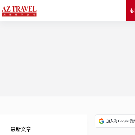
跳
至
封
主
要
內
容
加入為 Google 
最新文章