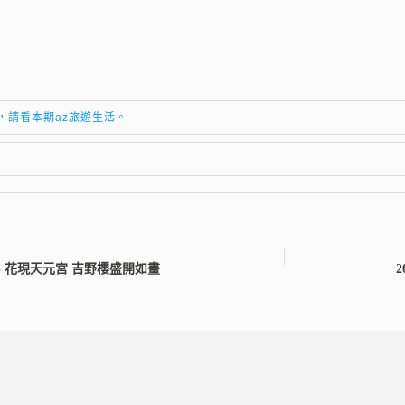
，請看本期az旅遊生活。
67期 - 花現天元宮 吉野櫻盛開如畫
2