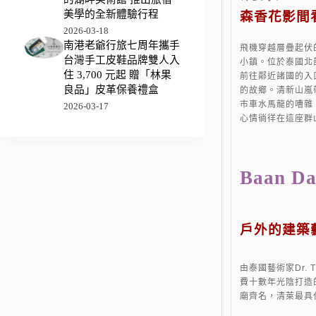
美學的全新體驗行程
森香花影間
2026-03-18
南港老爺行旅七周年攜手
飛機穿越層疊起伏
台灣手工皮鞋品牌雙人入
小鎮。位於泰國北
住 3,700 元起 贈「林果
前往鄰近諸國的入
良品」皮革保養禮盒
的故鄉。清新山嵐
市車水馬龍的嘈雜
2026-03-17
心情徜徉在這座群
Baan D
戶外的建築
由泰國藝術家Dr. Th
費十數年光陰打造
廟齊名，清萊最具