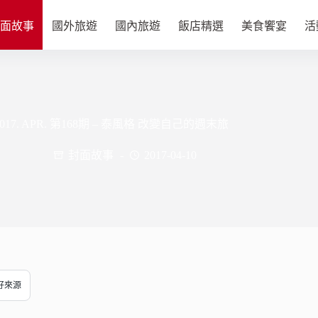
面故事
國外旅遊
國內旅遊
飯店精選
美食饗宴
活
2017. APR. 第168期 – 泰風格 改變自己的週末旅
封面故事
2017-04-10
偏好來源