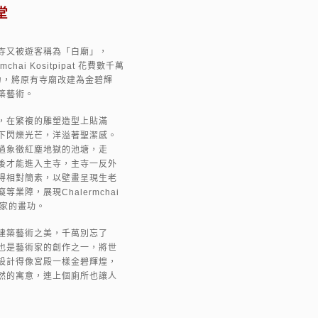
堂
寺又被遊客稱為「白廟」，
chai Kositpipat 花費數千萬
之力，將原有寺廟改建為金碧輝
築藝術。
，在繁複的雕塑造型上貼滿
下閃爍光芒，洋溢著聖潔感。
過象徵紅塵地獄的池塘，走
後才能進入主寺，主寺一反外
得相對簡素，以壁畫呈現生老
業障，展現Chalermchai
身為畫家的畫功。
建築藝術之美，千萬別忘了
也是藝術家的創作之一，將世
設計得像宮殿一樣金碧輝煌，
然的寓意，連上個廁所也讓人