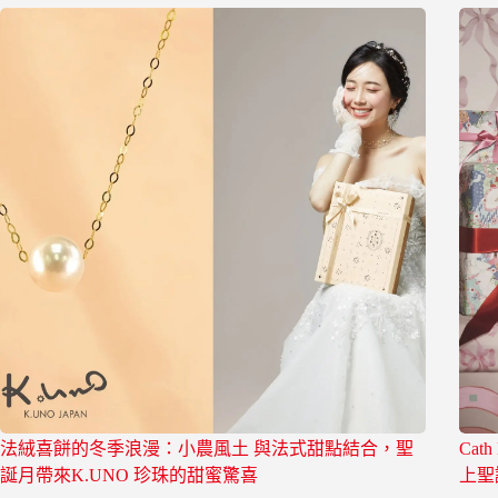
法絨喜餅的冬季浪漫：小農風土 與法式甜點結合，聖
Cat
誕月帶來K.UNO 珍珠的甜蜜驚喜
上聖