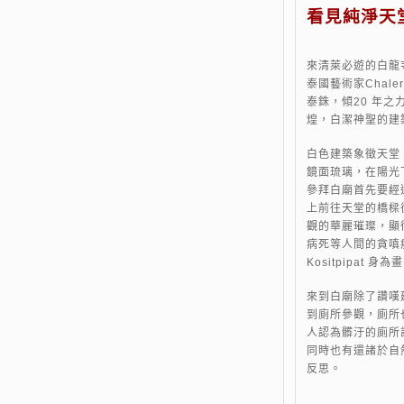
看見純淨天
來清萊必遊的白龍
泰國藝術家Chalerm
泰銖，傾20 年
煌，白潔神聖的建
白色建築象徵天堂
鏡面琉璃，在陽光
參拜白廟首先要經
上前往天堂的橋樑
觀的華麗璀璨，顯
病死等人間的貪嗔癡等
Kositpipat 
來到白廟除了讚嘆
到廁所參觀，廁所
人認為髒汙的廁所
同時也有還諸於自
反思。