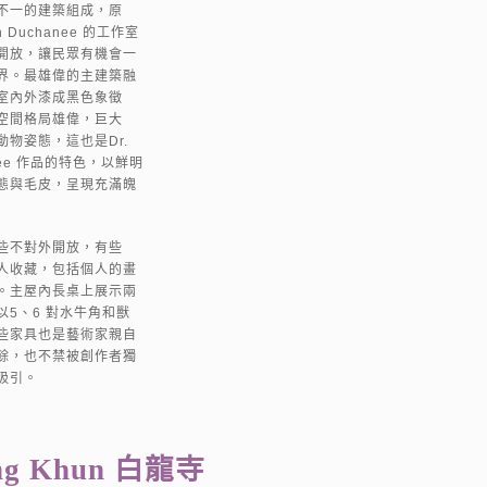
不一的建築組成，原
n Duchanee 的工作室
開放，讓民眾有機會一
界。最雄偉的主建築融
室內外漆成黑色象徵
空間格局雄偉，巨大
物姿態，這也是Dr.
anee 作品的特色，以鮮明
態與毛皮，呈現充滿魄
些不對外開放，有些
人收藏，包括個人的畫
。主屋內長桌上展示兩
以5、6 對水牛角和獸
些家具也是藝術家親自
餘，也不禁被創作者獨
吸引。
ng Khun 白龍寺