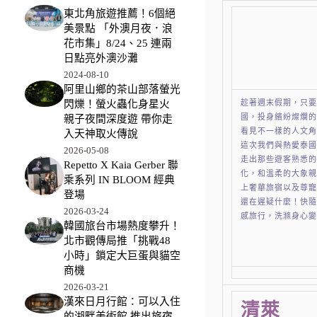
東北角旅遊推薦！6個絕
美景點 「外澳月夜．浪
花市集」8/24、25 連兩
日點亮外澳沙灘
2024-08-10
阿里山鄉的茶山部落螢光
趁著週末假期，只
閃爍！螢火蟲化身星火
國，投身繽紛燦爛
親子夜間深度遊 帶你走
看見不一樣的人文
入天神取火傳說
這次我們與熱愛泰國
2026-05-08
走出那些遊客熟悉
Repetto X Kaia Gerber 聯
化，和溫柔的大象
乘系列 IN BLOOM 經典
上奢華旅宿以及尊寵
登場
還在遲疑什麼！快隨
2026-03-24
感旅行，洗滌身心
韓國旅台市場熱度攀升！
北市觀傳局推「挑戰48
小時」鎖定大巨蛋與貓空
商機
2026-03-21
漢來日月行館：可以入住
清萊
的湖畔美術館 推出旅宿