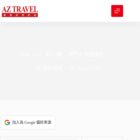
跳
至
主
要
內
容
2016. NOV. 第163期 – 澳門 & 中國溫州
國外旅遊
2016-11-09
加入為 Google 偏好來源