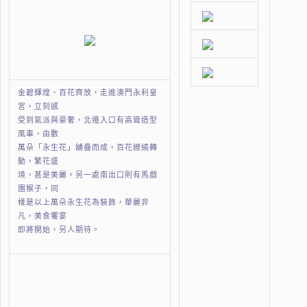
金碧輝煌、百花齊放，走進澳門永利皇
宮，立刻感
受到氣派與豪奢，北邊入口有高聳造型
風車，由數
萬朵「永生花」舖疊而成，百花繚繞轉
動，繁花盛
境，甚是美麗。另一處南出口則有馬戲
團猴子，同
樣是以上萬朵永生花為裝飾，華麗非
凡，美食饗宴
即將開始，另人期待。