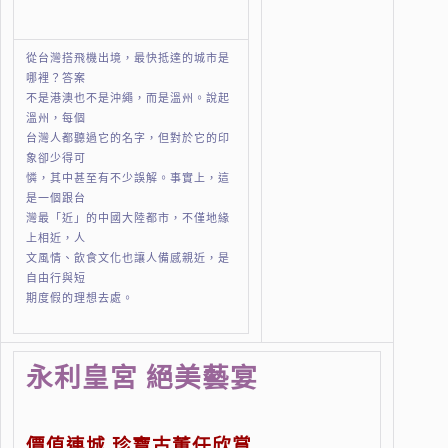
從台灣搭飛機出境，最快抵達的城市是
哪裡？答案
不是港澳也不是沖繩，而是溫州。說起
溫州，每個
台灣人都聽過它的名字，但對於它的印
象卻少得可
憐，其中甚至有不少誤解。事實上，這
是一個跟台
灣最「近」的中國大陸都市，不僅地緣
上相近，人
文風情、飲食文化也讓人備感親近，是
自由行與短
期度假的理想去處。
永利皇宮 絕美藝宴
價值連城 珍寶古董任欣賞