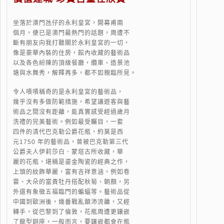
坐落於澳門氹仔的永利皇宮，開幕甫兩
個月，便已是澳門最熱門的話題，周遭不
斷有朋友向我打聽關於永利皇宮的一切，
像是豪華內裝的住房，館內收藏的藝術品
以及各色紛陳的頂級餐廳，纜車、造景池
塘與水舞秀，解釋再多，都不如親臨所見。
令人嘖嘖稱奇的是永利皇宮的藝術品，
幾乎沒有多做防範措施，希望讓遊客與藝
術品之間沒有距離，能真實感受經過歲月
洗禮的完美藝術。例如最受矚目，一套
四件的清代巴克勒公爵花瓶，約莫是西
元1750 年的藝術品，曾被巴克勒第三代
公爵夫人伊莉莎白．蒙塔古所收藏，華
麗的花瓶，堪稱是鎏金陶瓷的經典之作，
上頭的紋飾華麗，富有吉祥意涵，例如卷
雲、大朵的富貴牡丹搭配秋菊、朝顏，另
外還有象徵五福臨門的蝙蝠等。藝術品從
中國到歐洲後，幾番戰亂顛沛流離，又經
轉手，從巴黎到了倫敦，花瓶周遭更鑲嵌
了龍型銅座，一般而言，要鑲嵌都會在瓶