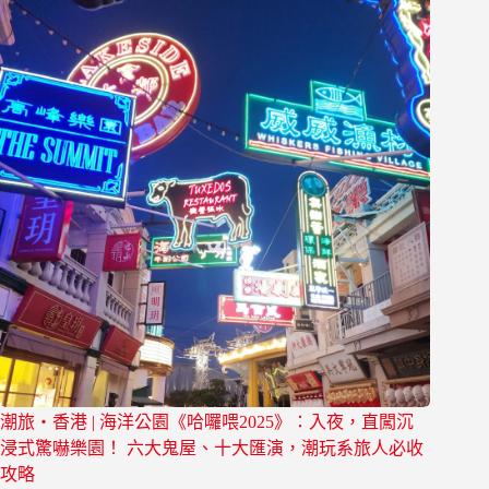
潮旅・香港 | 海洋公園《哈囉喂2025》：入夜，直闖沉
浸式驚嚇樂園！ 六大鬼屋、十大匯演，潮玩系旅人必收
攻略