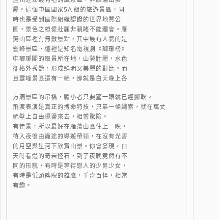
溫州近郊最有名的風景區，非雁蕩山莫
屬。這個中國國家5A 級的旅遊景區，同
時也是受到國際組織認證的世界地質公
園，景色之雄偉壯麗非親睹不能體會。雁
蕩山區裡有無數景點，其中最有人氣的是
靈峰景區，這裡是知名電視劇《瑯琊榜》
中瑯琊閣的取景所在地，山勢壯麗，水色
卻格外秀艷，形成鮮明又美麗的對比。而
且靈峰景區還有一絕，那就是白天晚上各
方洞景區的吊橋，膽小者只要望一眼就已經腳軟。
飛渡表演是真正的搏命特技，只靠一條繩索，就在萬丈
絕壁上自由擺盪來去，相當驚險。
有佳景，所以最好在雁蕩山區住上一晚，
待入夜後由識途的導遊帶領，在沒有光害
的月空與星河下欣賞山景。你會發現，白
天時看過的奇岩怪石，到了夜晚竟然有不
同的形貌，有時是等待戀人的少男少女，
有時是低頭睥睨的雄鷹，千奇百怪，相當
有趣。