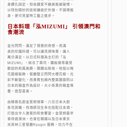
身鑽孔固定，但收藏家不願美瓶被破壞，
以特別精妙的技術鑲嵌於外頭，不損壞瓶
身，更可見當時工藝之進步。
日本料理「泓MIZUMI」 引領澳門和
食潮流
金光閃閃，滿足了視覺的奇想，而滿
桌的珍饈料理，可以讓洗滌味覺，讓人
萬分滿足。以日式料理為主打的「泓
MIZUMI」，結合了壽司、鐵板燒等最受
歡迎的和風美饌，開闢出新局，地毯以梅
花圖樣裝飾，餐廳豎立閃閃大櫻花樹，光
彩不斷變化，而貴賓包廂內整面牆面則以
日本的箱盒作為設計，大小各異的箱盒堆
疊，造型甚美。
由韓裔名廚金旻炯領軍，八位日本大廚
各司其職，侍酒師羽生幸也搭配日本酒，
打造出令人激賞的和食饗宴。金旻炯最早
曾待過澳洲，也曾在韓國以及日本東京
米其林三星餐廳Ryugin 服務，功力不在