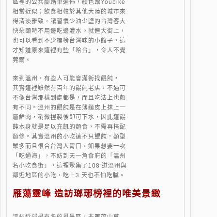
區裡的公共腳踏車遍佈，顏色跟Youbike
相當近似；飲食相較於其他大陸的城市來
得清淡雅致，讓習慣少油少鹽的台灣客大
快朵頤時不用邊吃邊灌水。就連大街上，
也可以看到不少標榜台灣味的小館子，這
才知道原來這裡有些「哈台」，令人不覺
莞爾。
來到溫州，有些人可能會滿街找餛飩，
其實這裡雖然有百年的餛飩老店，不過可
不像台灣那樣到處都是，而且吃法上也頗
有不同。溫州的餛飩是在薄麵皮上抹上一
層鮮肉，稍微捏製後即可下水，因此這餛
飩本身就是足以充飢的麵食，不需再搭配
麵條。其實溫州的小吃遠不只餛飩，類型
眾多而且很合台灣人胃口，如果想要一次
「吃通海」，不妨到天一角食府的「溫州
名小吃食街」，這裡聚集了108 道溫州與
鄰近地區的小吃，吃上3 天也不怕吃膩。
雁蕩靈峰 造訪瑯琊榜裡的唯美景緻