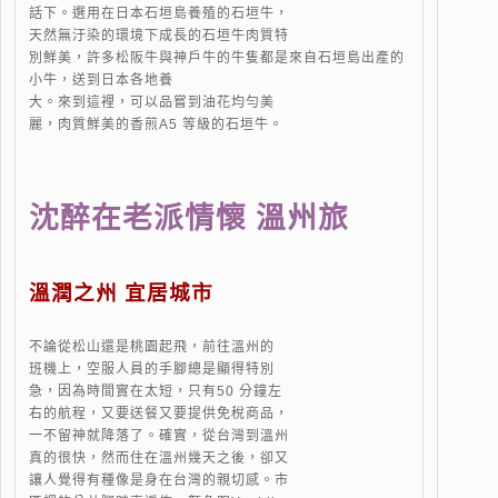
話下。選用在日本石垣島養殖的石垣牛，
天然無汙染的環境下成長的石垣牛肉質特
別鮮美，許多松阪牛與神戶牛的牛隻都是來自石垣島出產的
小牛，送到日本各地養
大。來到這裡，可以品嘗到油花均勻美
麗，肉質鮮美的香煎A5 等級的石垣牛。
沈醉在老派情懷 溫州旅
溫潤之州 宜居城市
不論從松山還是桃園起飛，前往溫州的
班機上，空服人員的手腳總是顯得特別
急，因為時間實在太短，只有50 分鐘左
右的航程，又要送餐又要提供免稅商品，
一不留神就降落了。確實，從台灣到溫州
真的很快，然而住在溫州幾天之後，卻又
讓人覺得有種像是身在台灣的親切感。市