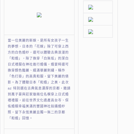
當一位美麗的新娘，是所有女孩子一生
的夢想，日本的「花嫁」除了可穿上西
方的白色婚紗，還可以體驗古典浪漫的
「和婚」，除了換穿「白無垢」的潔白
日式禮服在神社進行婚儀，婚宴時還可
換穿顏色豔麗、綴滿華麗刺繡，稱作
「色打掛」的高貴和服，留下美麗的倩
影。為了體驗日本「和婚」之美，此次
az 特別選在古典氣息濃厚的京都，邀請
到萬子豪與莊家璇兩位名模穿上日式婚
禮禮服，前往世界文化遺產高台寺、保
佑婚姻幸福美滿的豐國神社拍攝婚紗
照，留下永恆美麗且獨一無二的京都
「和婚」回憶。