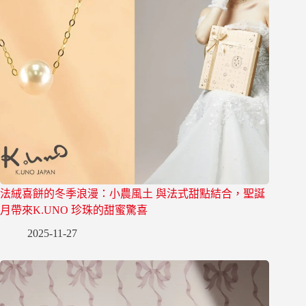
法絨喜餅的冬季浪漫：小農風土 與法式甜點結合，聖誕
月帶來K.UNO 珍珠的甜蜜驚喜
2025-11-27