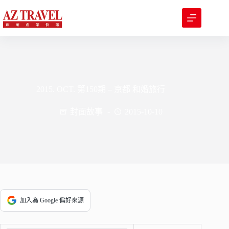
跳
至
主
要
內
容
2015. OCT. 第150期 – 京都 和婚旅行
封面故事
2015-10-10
加入為 Google 偏好來源