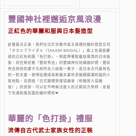
豐國神社裡邂逅京風浪漫
正紅色的華麗和服與日本髮造型
趁著晨光正美，我們在位於京都市區五條通的婚紗造型公司
「タカミブライダル（TAKAMI BRIDAL）」換上充滿喜慶
感的正紅色和服「色打掛」，梳起帶著點藝妓風情的日本髮
髻，前往祭祀著「豐臣秀吉」的豐國神社拍攝婚紗照。豐臣
秀吉與他的妻子北政所夫人結髮一輩子，是日本古代最有名
的一對夫妻，使得這裡成為新婚夫妻祈求婚姻圓滿和諧的人
氣地點，且透過「日式婚禮受理協議會（和婚受入協議
會）」的安排，可以在平時無法進入的正殿前方參拜、並留
下充滿和風氛圍的婚紗照呢❤
華麗的「色打掛」禮服
流傳自古代武士家族女性的正裝