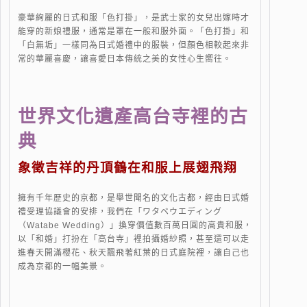
豪華絢麗的日式和服「色打掛」，是武士家的女兒出嫁時才
能穿的新娘禮服，通常是罩在一般和服外面。「色打掛」和
「白無垢」一樣同為日式婚禮中的服裝，但顏色相較起來非
常的華麗喜慶，讓喜愛日本傳統之美的女性心生嚮往。
世界文化遺產高台寺裡的古
典
象徵吉祥的丹頂鶴在和服上展翅飛翔
擁有千年歷史的京都，是舉世聞名的文化古都，經由日式婚
禮受理協議會的安排，我們在「ワタベウエディング
（Watabe Wedding）」換穿價值數百萬日圓的高貴和服，
以「和婚」打扮在「高台寺」裡拍攝婚紗照，甚至還可以走
進春天開滿櫻花、秋天飄飛著紅葉的日式庭院裡，讓自己也
成為京都的一幅美景。