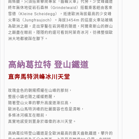
兩條腿，只須搭乘攀爬專家「齒輪火車」代勞。少女峰鐵道
終年無休地從岩石森林（Grindelwald）搭載乘客經由客來
雪德（Kleine Scheidegg），抵達歐洲海拔最高的少女峰
火車站（Jungfraujoch）。海拔3454m 的這座火車站被稱
為歐洲之巔，走出穿鑿在岩洞裡的隧道，阿爾卑斯山的群山
之巔盡在眼前，隱隱約約還可看到阿萊奇冰河，彷彿整個歐
洲大地都被踩在腳下。
高納葛拉特 登山鐵道
直奔馬特洪峰冰川天堂
玫瑰金色的朝陽照耀在山峰的那刻，
整座小鎮也隨之緩緩甦醒，
隨著登山火車的攀升高度逐漸拉高，
歐洲名山馬特洪峰的壯麗面容也愈是清晰，
多條冰河橫亙在眼前，
真實地感受到置身於雄偉的冰川天堂。
高納葛拉特登山鐵道是全歐洲最高的露天齒軌鐵道，攀升的