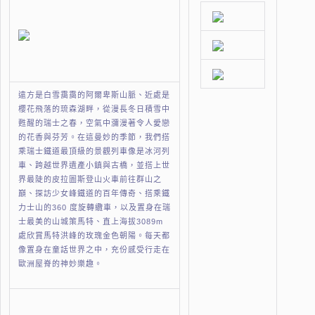
遠方是白雪靄靄的阿爾卑斯山脈、近處是
櫻花飛落的琉森湖畔，從漫長冬日積雪中
甦醒的瑞士之春，空氣中瀰漫著令人愛戀
的花香與芬芳。在這曼妙的季節，我們搭
乘瑞士鐵道最頂級的景觀列車像是冰河列
車、跨越世界遺產小鎮與古橋，並搭上世
界最陡的皮拉圖斯登山火車前往群山之
巔、探訪少女峰鐵道的百年傳奇、搭乘鐵
力士山的360 度旋轉纜車，以及置身在瑞
士最美的山城策馬特、直上海拔3089m
處欣賞馬特洪峰的玫瑰金色朝陽。每天都
像置身在童話世界之中，充份感受行走在
歐洲屋脊的神妙樂趣。