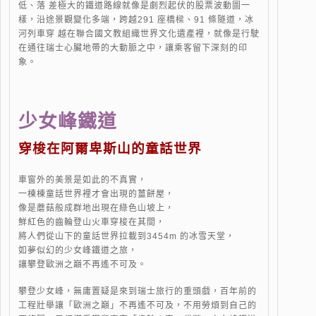
低、落 差極大的鐵道路線就像是劇烈起伏的股票波動圖一
樣，沿途景觀變化多端，跨越291 座橋樑、91 條隧道，冰
河列車穿 越在聯合國文教組織世界文化遺產裡，就像是行駛
在通往瑞士心臟地帶的大動脈之中，讓乘客留下深刻的印
象。
少女峰鐵道
穿梭在阿爾卑斯山的童話世界
車窗外的美景是如此的不真實，
一棟棟童話世界裡才會出現的薑餅屋，
像是蘑菇般成群地出現在綠色山坡上，
鮮紅色的齒輪登山火車穿梭在其間，
將人們從山下的童話世界拉載到3454m 的冰雪天堂，
如夢似幻的少女峰鐵道之旅，
讓攀登歐洲之巔不再遙不可及。
攀登少女峰，無庸置疑是來到瑞士旅行的重頭戲，百年前的
工程壯舉讓「歐洲之巔」不再遙不可及，不用勞煩到自己的