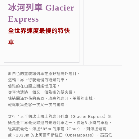
冰河列車 Glacier
Express
全世界速度最慢的特快
車
紅白色的塗裝讓列車在原野裡隔外醒目，
這輛世界上行駛最慢的觀景列車，
優雅的在山腰之間緩慢甩尾，
從容地滑過一個又一個險峻的髮夾彎，
掠過開滿野花的高原、凍寒的冰河、美麗的山城，
輕鬆收集遊客一次又一次的驚嘆。
穿行了大半個瑞士國土的冰河列車（Glacier Express）無
疑是全世界最受歡迎的景觀列車之一，長達8 小時的車程，
從高度最低、海拔585m 的庫爾（Chur），到海拔最高
處、2033m 的上阿爾卑斯隘口（Oberalppass），高高低