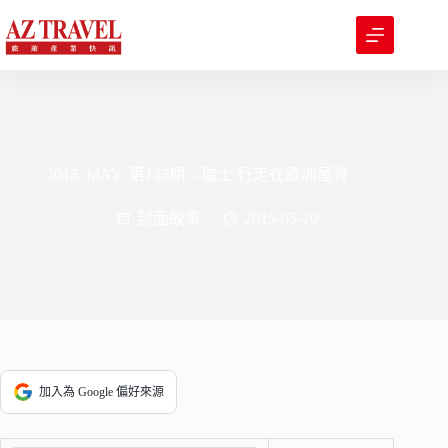
跳
至
主
要
內
容
2015. MAY. 第145期 – 瑞士 行走在歐洲屋脊
封面故事
2015-05-10
加入為 Google 偏好來源