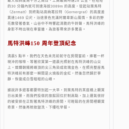
最大傾斜度為千分之兩百、上高最高時速28 公里，在短短
的30 分鐘內就可到達海拔3089m 的高度，從起站策馬特
（Zermatt）到終點站高納葛拉特（Gornergrat）的高度差
異達1469 公尺，沿途景色充滿阿爾卑斯山風情，多彩的野
花散發著香氣，山谷中不時響起清脆的牛鈴聲，馬特洪峰的
身影不時出現在車窗邊，為旅客帶來許多驚喜。
馬特洪峰150 周年登頂紀念
清晨5 點半，我們在天色未亮前就守在房間窗前，捧著一杯
現沖的咖啡、等著欣賞第一道晨光照射在馬特洪峰的山尖
上。燦爛朝陽將峰頂的尖三角染成玫瑰金色，在照亮整座馬
特洪峰前有那麼一瞬間是火燒般的金紅，然後忽然歸於寧
靜，恢復成白雪皚皚的山峰。
據說許多遊客都要特別起一大早，到策馬特的某座橋上觀賞
日出美景，而我們投宿的旅館因位於制高點，加上運氣很好
的被安排在正對著馬特洪峰的房間，可輕鬆的在房間裡觀賞
奇景，然後再梳妝盥洗、下樓吃早餐。