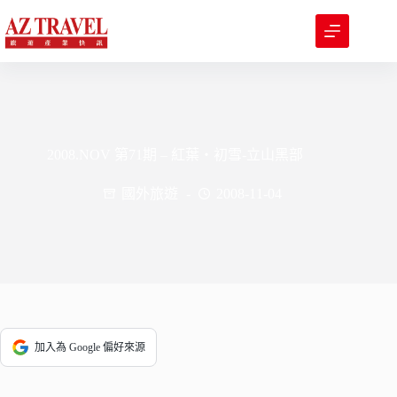
跳
至
主
要
內
容
2008.NOV 第71期 – 紅葉‧初雪-立山黑部
國外旅遊
2008-11-04
加入為 Google 偏好來源