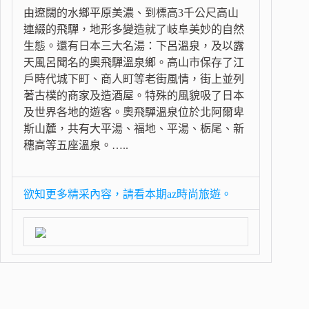
由遼闊的水鄉平原美濃、到標高3千公尺高山
連綴的飛驒，地形多變造就了岐阜美妙的自然
生態。還有日本三大名湯：下呂溫泉，及以露
天風呂聞名的奧飛驒溫泉鄉。高山市保存了江
戶時代城下町、商人町等老街風情，街上並列
著古樸的商家及造酒屋。特殊的風貌吸了日本
及世界各地的遊客。奧飛驒溫泉位於北阿爾卑
斯山麓，共有大平湯、福地、平湯、栃尾、新
穗高等五座溫泉。…..
欲知更多精采內容，請看本期az時尚旅遊。