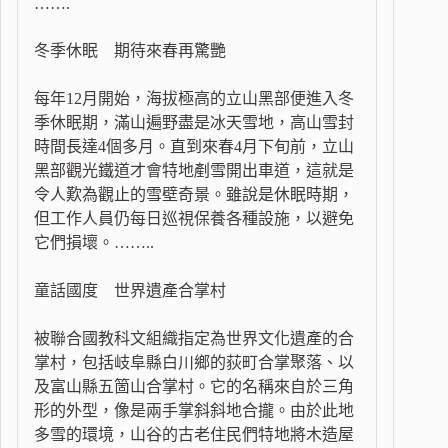
…….
冬季休眠 期待來春再驚艷
每年12月開始，海拔極高的立山黑部便進入冬
季休眠期，滿山遍野盡是冰天雪地，高山雪封
時間長達4個多月。直到來春4月下旬前，立山
黑部觀光鐵道才會特地剷雪開出車道，這就是
令人歎為觀止的雪壁奇景。雖說是休眠時期，
但工作人員仍每日巡視保養各種設施，以避免
它們損壞。……..
童話國度 世界遺產合掌村
被聯合國教科文組織指定為世界文化遺產的合
掌村，包括岐阜縣白川鄉的荻町合掌聚落、以
及富山縣五箇山合掌村。它的名稱來自於三角
形的外型，像是兩手掌斜斜地合攏。由於此地
多雪的環境，山谷的古老住民們特地將木造屋