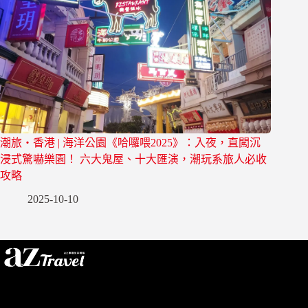
潮旅・香港 | 海洋公園《哈囉喂2025》：入夜，直闖沉
浸式驚嚇樂園！ 六大鬼屋、十大匯演，潮玩系旅人必收
攻略
2025-10-10