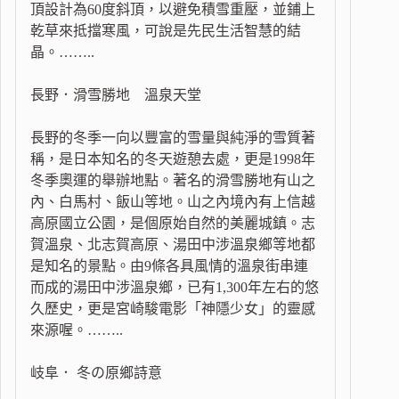
頂設計為60度斜頂，以避免積雪重壓，並鋪上
乾草來抵擋寒風，可說是先民生活智慧的結
晶。……..
長野．滑雪勝地 溫泉天堂
長野的冬季一向以豐富的雪量與純淨的雪質著
稱，是日本知名的冬天遊憩去處，更是1998年
冬季奧運的舉辦地點。著名的滑雪勝地有山之
內、白馬村、飯山等地。山之內境內有上信越
高原國立公園，是個原始自然的美麗城鎮。志
賀溫泉、北志賀高原、湯田中涉溫泉鄉等地都
是知名的景點。由9條各具風情的溫泉街串連
而成的湯田中涉溫泉鄉，已有1,300年左右的悠
久歷史，更是宮崎駿電影「神隱少女」的靈感
來源喔。……..
岐阜． 冬の原鄉詩意