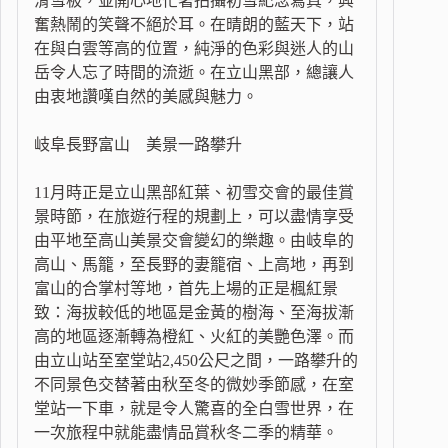
滑雪板，並開心地忙著拍攝初雪紀念寫真，興
奮熱鬧的笑聲不絕於耳。在晴朗的藍天下，站
在與白雲等高的位置，純淨的色彩與迷人的山
岳令人忘了時間的流逝。在立山黑部，總讓人
由衷地讚嘆自然的美感與魅力。
岐阜長野富山 美景一路攀升
11月時正是立山黑部紅葉、初雪交會的最佳賞
景時節，在旅遊行程的規劃上，可以盡情享受
由平地至高山美景交會變幻的樂趣。由岐阜的
高山、馬籠，至長野的妻籠宿、上高地，再到
富山的合掌村等地，首先上場的正是楓紅景
致：海拔較低的地區是金黃的樹海、至海拔漸
高的地區逐漸轉為橙紅、火紅的美艷色澤。而
由立山站至室堂站2,450公尺之間，一路攀升的
不同景色交替著由秋至冬的微妙季節感，在室
堂站一下車，就是令人驚喜的全白雪世界，在
一次旅程中就能盡情品賞秋冬二季的精華。