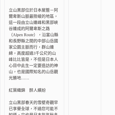
立山黑部位於日本屋簷－阿
爾卑斯山脈最險峻的地區，
這一段由立山連峰和黑部峽
谷連成的阿爾卑斯之路
（Alpen Route），沿富山縣
和長野縣之間的中部山岳國
家公園主脈而行，群山連
綿，高度超過3千公尺的山
峰比比皆是，不但是日本人
心目中此生一定要造訪的神
山，也是國際知名的山岳觀
光勝地……
紅葉織錦 醉人繽紛
立山黑部春天的雪壁奇觀早
已享譽全球，不過您可能不
知道，它也是日本每年秋冬