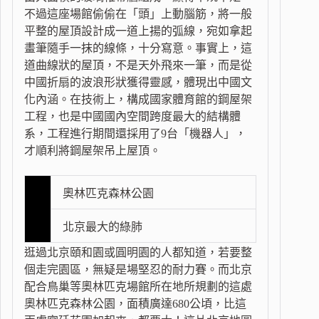
不過這座場館偷偷在「頭」上動腦筋，將一般
平整的屋頂設計成一道上揚的弧線，宛如拿起
畫筆隨手一抹的線條，十分寫意。事實上，這
道曲線狀的屋頂，不是天外飛來一筆，而是從
中國折扇的波浪形狀獲得靈感，體現出中國文
化內涵。在技術上，構成國家體育館的鋼屋架
工程，也是中國國內空間跨度最大的結構體
系，工程進行期間還採用了9台「機器人」，
才順利將鋼屋架吊上屋頂。
奧林匹克森林公園
北京最大的綠肺
逛過北京頤和園或圓明園的人都知道，若要整
個走完園區，無疑是場堅忍的耐力賽。而北京
配合鳥巢等奧林匹克場館所在地所規劃的這處
奧林匹克森林公園，面積廣達680公頃，比這