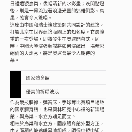
日裡遠觀鳥巢，像幅清新的水彩畫；晚間點燈
後，則是一幕流洩著浪漫光暈的迷離倒影。鳥
巢，確實令人驚嘆。
這座由中國和瑞士籍建築師共同設計的建築，
打響北京在世界建築版圖上的知名度。它最隆
重的一次登場，即將發生在奧運開幕式。屆
時，中國大導演張藝謀將如何演繹出一場精彩
絕倫的火炬秀，將是奧運會最令人期待的一
幕。
國家體育館
優美的折扇波浪
作為競技體操、彈簧床、手球等比賽項目場地
的國家體育館，也是奧林匹克中心裡的新建場
館，與鳥巢、水立方鼎足而立。
相較於鳥巢和水立方，國家體育館外型方正，
由大面積的玻璃帷幕牆組成，顯得中規中矩，