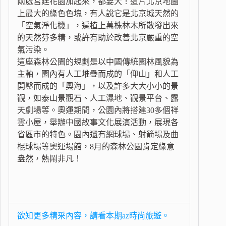
兩處宮廷花園加起來，都要大！這片北京地圖
上最大的綠色色塊，有人說它是北京城天然的
「空氣淨化機」，遍植上萬株林木所散發出來
的天然芬多精，或許有助於改善北京嚴重的空
氣污染。
這座森林公園的規劃是以中國傳統園林風貌為
主軸，園內有人工堆疊而成的「仰山」和人工
開鑿而成的「奧海」，以及許多大大小小的景
觀，如泰山景觀石、人工濕地、觀景平台、露
天劇場等。奧運期間，公園內將搭建30多個祥
雲小屋，舉辦中國故事文化展演活動，展現各
省區市的特色。園內還有網球場、射箭場及曲
棍球場等奧運場館，8月的森林公園肯定綠意
盎然，熱鬧非凡！
欲知更多精采內容，請看本期az時尚旅遊。