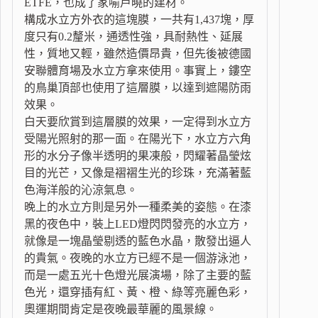
ETFE，也成了家喻戶曉的建材。
構成水立方外衣的這塊膜，一共有1,437塊，厚
度只有0.2釐米，通透性強，具耐熱性、延展
性，質地又輕，雖然造價昂貴，但先後被德國
安聯體育場及水立方拿來使用。事實上，鏤空
的鳥巢頂部也使用了這層膜，以達到遮陽防雨
效果。
白天要欣賞到這層膜的效果，一定得到水立方
受陽光照射的那一面。在陽光下，水立方六角
形的水分子像半透明的果凍般，閃耀著晶瑩炫
目的光芒，又像是褶褶生光的珍珠，充滿著藍
色海洋般的沁涼氣息。
晚上的水立方則是另外一種柔美的姿態。在漆
黑的夜色中，裝上LED燈閃閃發亮的水立方，
就像是一塊晶瑩剔透的藍色水晶，散發出逼人
的貴氣。夜晚的水立方已經不是一個游泳池，
而是一處五光十色燈光展演場，除了主要的藍
色光，還穿插有紅、黃、橙、綠等亮麗色彩，
奧運期間肯定是夜晚最華麗的風景線。