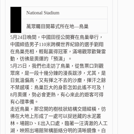
National Stadium
萬眾矚目開幕式所在地—鳥巢
5月24日晚間，中國田徑公開賽在鳥巢舉行，
中國締造男子110米跨欄世界紀錄的選手劉翔
在鳥巢亮相，輕鬆贏得冠軍，滿場觀眾歡聲雷
動，彷彿是奧運的「預演」。
5月25日，我們也走訪了鳥巢，從售票口到觀
眾席，是一段十幾分鐘的漫長跋涉，尤其，是
日氣溫偏高，又有揮之不去的沙塵，揮汗之餘
不禁感嘆：鳥巢巨大的身影怎如此遙不可及！
8月奧運，勢必會更熱，有心來此的遊客可得
有心理準備。
走近鳥巢，那岔開的樹枝狀結構交錯縱橫，彷
彿在大地上形成了一處可以捉迷藏的水泥叢
林。場館D、E出入口處，臨著一汪清澈的人工
湖，映照出場館架構脈絡分明的清晰鏡像。白