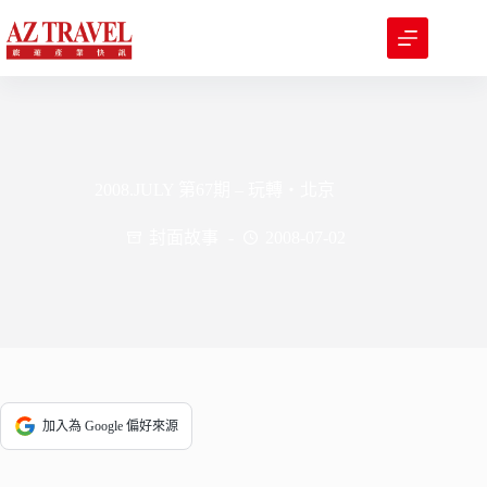
跳
至
主
要
內
容
2008.JULY 第67期 – 玩轉‧北京
封面故事
2008-07-02
加入為 Google 偏好來源