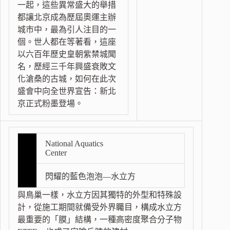
一起，這些異常盛大的舉措
都讓北京成為歷屆奧運主辦
城市中，最為引人注目的一
個。世人都在等著看，這座
以六百年歷史皇朝紫禁城聞
名，歷經三千年興盛衰敗文
化滄桑的古城，如何在此次
盛會中向全世界宣告：新北
京正式粉墨登場。
National Aquatics
Center
閃耀的藍色泡泡—水立方
與鳥巢一樣，水立方因其獨特的外型和特殊設
計，從施工期間就備受外界矚目，構成水立方
最重要的「膜」結構，一種高密度聚合分子物