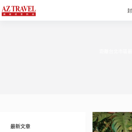
跳
至
封
主
要
內
容
距離台北市區最
最新文章