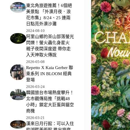
東北角旅遊推薦！6個絕
美景點 「外澳月夜．浪
花市集」8/24、25 連兩
日點亮外澳沙灘
2024-08-10
阿里山鄉的茶山部落螢光
閃爍！螢火蟲化身星火
親子夜間深度遊 帶你走
入天神取火傳說
2026-05-08
Repetto X Kaia Gerber 聯
乘系列 IN BLOOM 經典
登場
2026-03-24
韓國旅台市場熱度攀升！
北市觀傳局推「挑戰48
小時」鎖定大巨蛋與貓空
商機
2026-03-21
漢來日月行館：可以入住
的湖畔美術館 推出旅宿