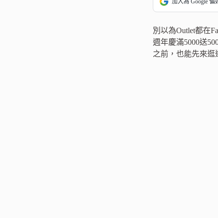
加入為 Google 
別以為Outlet都在
週年慶滿5000送
之前，也能先來逛逛。