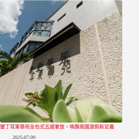
墾丁耳東華苑全包式五感奢旅，喚醒南國渡假新定義
2025-07-09