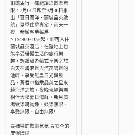
銅鐵馬行，都能讓您歡樂無
限。7月01日起至9月30日推
出「夏日蘭洋‧蘭城晶英啟
航」夏季住房專案，兩天一
夜 精緻客房每房
NT$4900+10%起，即可入住
蘭城晶英酒店，在陸地上也
能享受緩慢生活的旅行樂
趣，想體驗遊輪式享樂之旅!
白天在海浪聲與汽笛鳴聲的
池畔，享受無盡日光與飲
品，黃昏中搭乘晶英之星來
趟海洋之旅，夜晚現場樂團
相伴大啖夏日海鮮，新月廣
場歡樂購物趣，娛樂無限、
享受無限、自由無限!
最獨特的歡樂氣氛 最安全的
度假環境