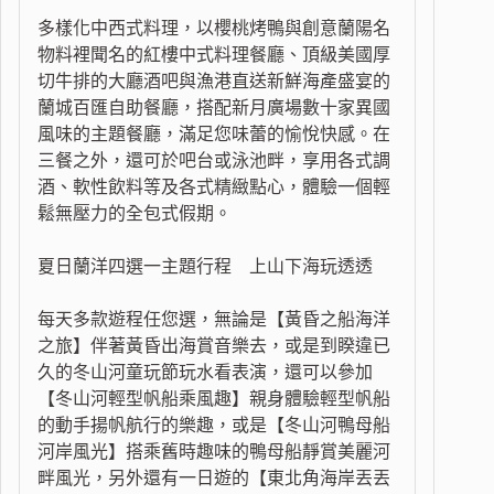
多樣化中西式料理，以櫻桃烤鴨與創意蘭陽名
物料裡聞名的紅樓中式料理餐廳、頂級美國厚
切牛排的大廳酒吧與漁港直送新鮮海產盛宴的
蘭城百匯自助餐廳，搭配新月廣場數十家異國
風味的主題餐廳，滿足您味蕾的愉悅快感。在
三餐之外，還可於吧台或泳池畔，享用各式調
酒、軟性飲料等及各式精緻點心，體驗一個輕
鬆無壓力的全包式假期。
夏日蘭洋四選一主題行程 上山下海玩透透
每天多款遊程任您選，無論是【黃昏之船海洋
之旅】伴著黃昏出海賞音樂去，或是到睽違已
久的冬山河童玩節玩水看表演，還可以參加
【冬山河輕型帆船乘風趣】親身體驗輕型帆船
的動手揚帆航行的樂趣，或是【冬山河鴨母船
河岸風光】搭乘舊時趣味的鴨母船靜賞美麗河
畔風光，另外還有一日遊的【東北角海岸丟丟