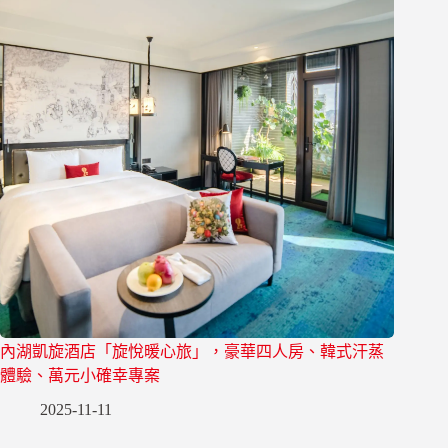
內湖凱旋酒店「旋悅暖心旅」，豪華四人房、韓式汗蒸
體驗、萬元小確幸專案
2025-11-11