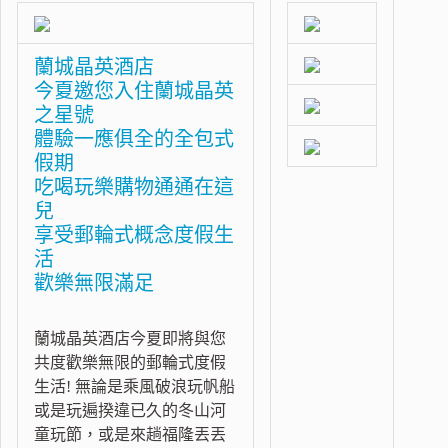
蘭城晶英酒店
今夏邀您入住蘭城晶英
之星號
體驗一應俱全的全包式
假期
吃喝玩樂購物通通在這
兒
享受郵輪式概念度假生
活
歡樂無限滿足
蘭城晶英酒店今夏即將與您
共度歡樂無限的郵輪式度假
生活! 無論是乘風破浪玩帆船
或是玩遍揆違已久的冬山河
童玩節，或是來趟福隆丟丟