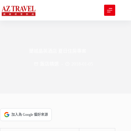
跳
至
主
要
內
容
蘭城晶英酒店 夏日住房專案
飯店精選
2018-01-05
加入為 Google 偏好來源