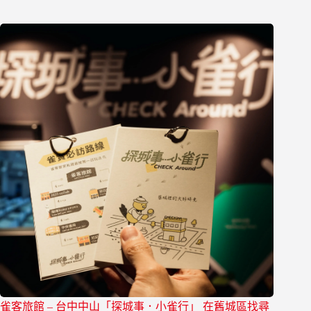
雀客旅館 – 台中中山「探城事．小雀行」 在舊城區找尋