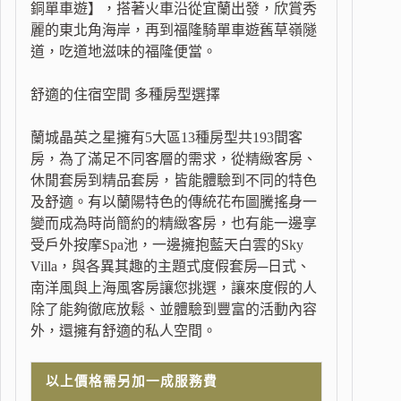
銅單車遊】，搭著火車沿從宜蘭出發，欣賞秀
麗的東北角海岸，再到福隆騎單車遊舊草嶺隧
道，吃道地滋味的福隆便當。
舒適的住宿空間 多種房型選擇
蘭城晶英之星擁有5大區13種房型共193間客
房，為了滿足不同客層的需求，從精緻客房、
休閒套房到精品套房，皆能體驗到不同的特色
及舒適。有以蘭陽特色的傳統花布圖騰搖身一
變而成為時尚簡約的精緻客房，也有能一邊享
受戶外按摩Spa池，一邊擁抱藍天白雲的Sky
Villa，與各異其趣的主題式度假套房─日式、
南洋風與上海風客房讓您挑選，讓來度假的人
除了能夠徹底放鬆、並體驗到豐富的活動內容
外，還擁有舒適的私人空間。
以上價格需另加一成服務費