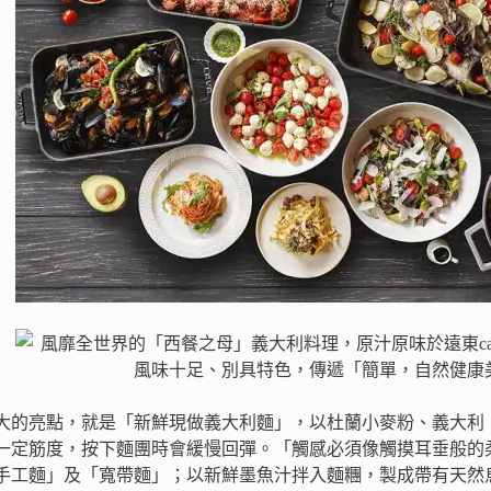
大的亮點，就是「新鮮現做義大利麵」，以杜蘭小麥粉、義大利〝
一定筋度，按下麵團時會緩慢回彈。「觸感必須像觸摸耳垂般的柔
手工麵」及「寬帶麵」；以新鮮墨魚汁拌入麵糰，製成帶有天然