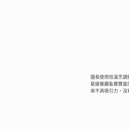
擅長使用低溫烹調
星級餐廳紮實豐富
來不具吸引力，沒