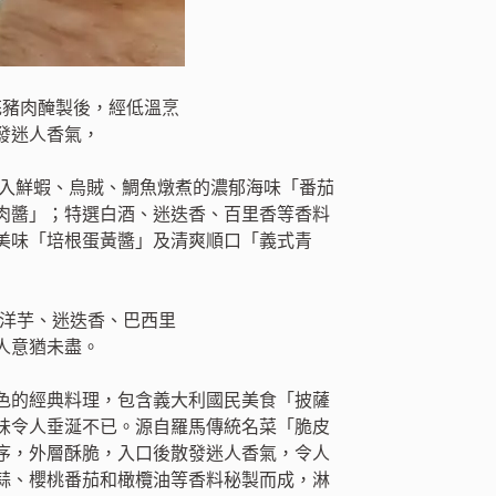
加入鮮蝦、烏賊、鯛魚燉煮的濃郁海味「番茄
肉醬」；特選白酒、迷迭香、百里香等香料
美味「培根蛋黃醬」及清爽順口「義式青
色的經典料理，包含義大利國民美食「披薩
味令人垂涎不已。源自羅馬傳統名菜「脆皮
序，外層酥脆，入口後散發迷人香氣，令人
蒜、櫻桃番茄和橄欖油等香料秘製而成，淋