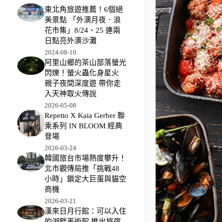
東北角旅遊推薦！6個絕
美景點 「外澳月夜．浪
花市集」8/24、25 連兩
日點亮外澳沙灘
2024-08-10
阿里山鄉的茶山部落螢光
閃爍！螢火蟲化身星火
親子夜間深度遊 帶你走
入天神取火傳說
2026-05-08
Repetto X Kaia Gerber 聯
乘系列 IN BLOOM 經典
登場
2026-03-24
韓國旅台市場熱度攀升！
北市觀傳局推「挑戰48
小時」鎖定大巨蛋與貓空
商機
2026-03-21
漢來日月行館：可以入住
的湖畔美術館 推出旅宿