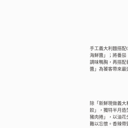
手工義大利麵搭配
海鮮醬」；將番茄
調味鴨胸，再搭配
醬」為饕客帶來最
除「新鮮現做義大
餃」，獨特半月造
豬肉捲」，以油花
難以忘懷。香辣帶