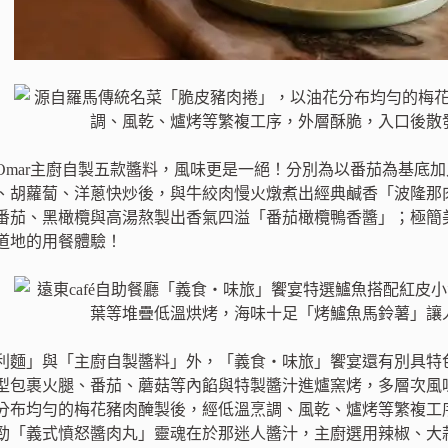
Omar主廚自製五款醬料，風味更是一絕！分別為以番茄為基底
、胡蘿蔔、洋蔥快炒後，與牛絞肉慢火燉煮出經典鹹香「波隆那
番茄、黑橄欖與高湯熬製出香氣四溢「番茄橄欖鴨香醬」；極簡
道地的用餐體驗！
利麵」與「主廚自製醬料」外，「義食‧味旅」饗宴還有別具特
型包裹火腿、番茄、蘑菇等內餡與特製醬汁進爐窯烤，多層次風
分布均勻的梅花豬肉醃製後，經低溫烹調、風乾、爐烤等繁複工
勁「義式憤怒醬肉丸」靈魂在於那迷人醬汁，主廚選用辣椒、大