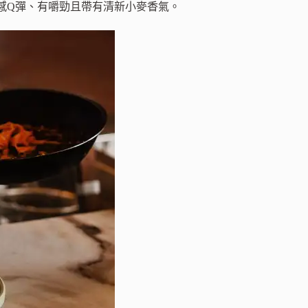
感Q彈、有嚼勁且帶有清新小麥香氣。