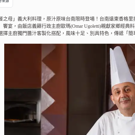
偏好來源
之母」義大利料理，原汁原味台南限時登場！台南遠東香格里拉自助
饗宴，由飯店義籍行政主廚歐瑪(Omar Ugoletti)親獻家鄉
選擇主廚獨門醬汁客製化搭配，風味十足、別具特色，傳遞「簡