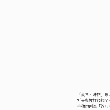
「義食‧味旅」最
折疊與揉捏麵糰至
手動切割為「經典