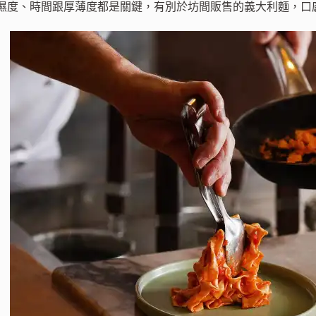
濕度、時間跟厚薄度都是關鍵，有別於坊間販售的義大利麵，口