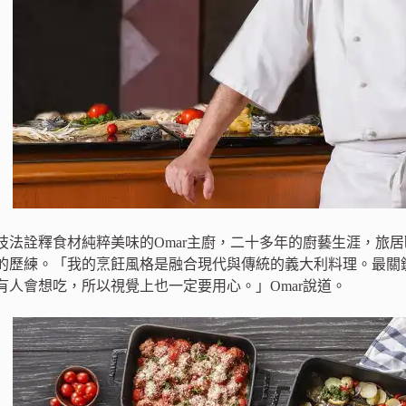
技法詮釋食材純粹美味的Omar主廚，二十多年的廚藝生涯，旅
的歷練。「我的烹飪風格是融合現代與傳統的義大利料理。最關
有人會想吃，所以視覺上也一定要用心。」Omar說道。