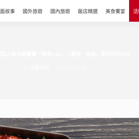
面故事
國外旅遊
國內旅遊
飯店精選
美食饗宴
活
拉人氣自助餐廳「遠東Café」「義食．味旅」限時快閃16天
活動新訊
2023-03-14