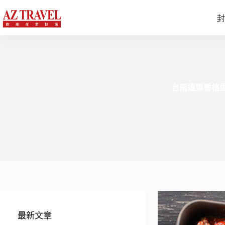
跳
至
封
主
要
內
容
台南遠東香格里
最新文章