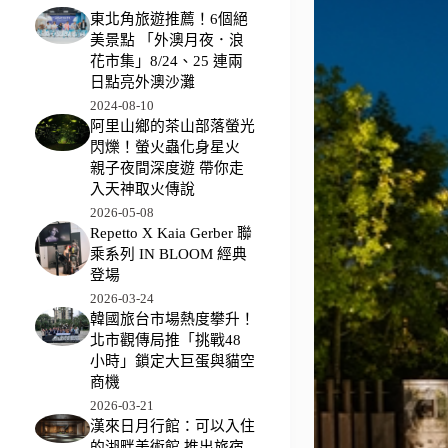
東北角旅遊推薦！6個絕
美景點 「外澳月夜．浪
花市集」8/24、25 連兩
日點亮外澳沙灘
2024-08-10
阿里山鄉的茶山部落螢光
閃爍！螢火蟲化身星火
親子夜間深度遊 帶你走
入天神取火傳說
2026-05-08
Repetto X Kaia Gerber 聯
乘系列 IN BLOOM 經典
登場
2026-03-24
韓國旅台市場熱度攀升！
北市觀傳局推「挑戰48
小時」鎖定大巨蛋與貓空
商機
2026-03-21
漢來日月行館：可以入住
的湖畔美術館 推出旅宿