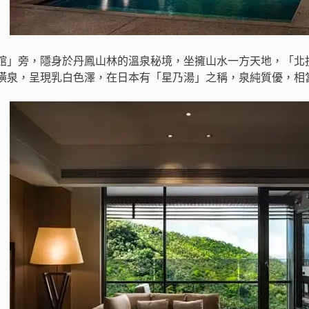
館」旁，隱身於丹鳳山林的溫泉秘境，坐擁山水一方天地，「北
磺泉，呈現乳白色澤，在日本有「星乃湯」之稱，泉純質優，相