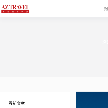
跳
至
封
主
要
內
容
綠
最新文章