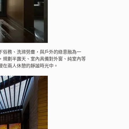
下俗務、洗滌勞塵，與戶外的綠意融為一
，規劃半露天、室內具備對外窗、純室內等
浸在兩人休憩的靜謐時光中。