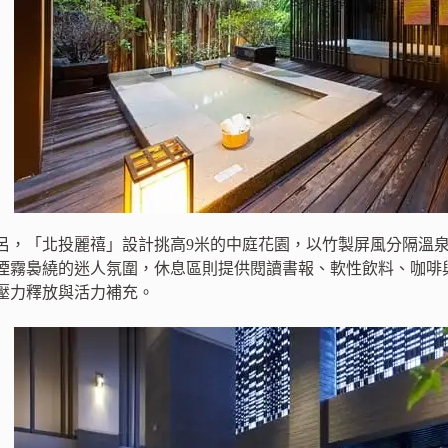
呂，「北投麗禧」設計挑高9米的中庭花園，以竹製屏風分隔溫
煙霧裊繞的迷人氛圍，休息區則提供閱讀書報、軟性飲料、咖啡
壓力釋放與活力補充。