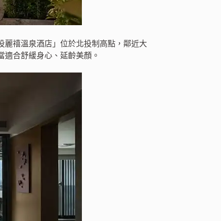
投麗禧溫泉酒店」位於北投制高點，鄰近大
當適合舒緩身心、延齡美顏。