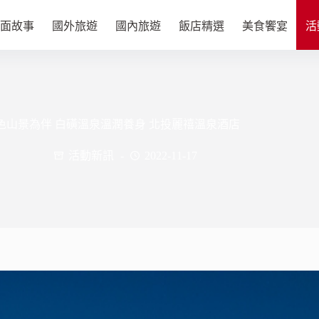
面故事
國外旅遊
國內旅遊
飯店精選
美食饗宴
活
色山景為伴 白磺溫泉溫潤養身 北投麗禧溫泉酒店
活動新訊
2022-11-17