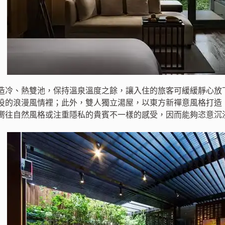
造冷、熱雙池，保持溫泉溫度之餘，讓入住的旅客可緩緩靜心放
投的浪漫風情裡；此外，雙人獨立湯屋，以東方新禪意風格打造
嚮往自然風格或注重隱私的貴賓不一樣的感受，因而能夠恣意沉